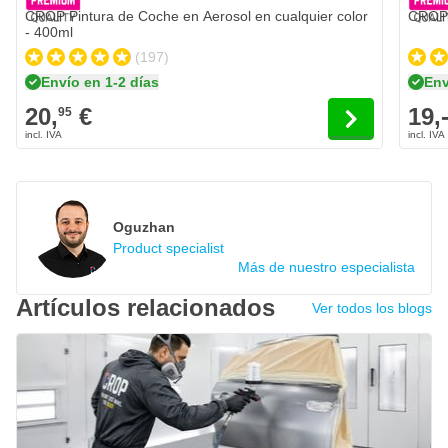
CROP Pintura de Coche en Aerosol en cualquier color
CROP R
- 400ml
(197)
Envío en 1-2 días
Env
20,
€
19,
95
Oguzhan
Product specialist
Más de nuestro especialista
Artículos relacionados
Ver todos los blogs