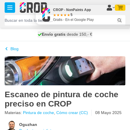
Ir al contenido
CROP - NonPaints App
5
Gratis - En el Google Play
100 días
Envío gratis
desde 150,- €
se envía hoy
Blog
Escaneo de pintura de coche
preciso en CROP
Materias:
Pintura de coche
,
Cómo crear (CC)
08 Mayo 2025
Oguzhan