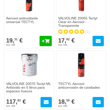
Aerosol antioxidante
VALVOLINE 20055 Tectyl
universal TECTYL
Clear en Aerosol -
Transparente
(1)
19,
€
17,
€
31
82
VALVOLINE 20070 Tectyl ML
TECTYL Aerosol
Antióxido en 5 litros para
anticorrosión de cavidades
espacios huecos
117,
€
18,
€
82
50