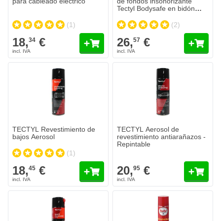
para cableado eléctrico
de fondos insonorizante
Tectyl Bodysafe en bidón
cepillo de 1 litro - Negro
(1)
(2)
18,
€
26,
€
34
57
TECTYL Revestimiento de
TECTYL Aerosol de
bajos Aerosol
revestimiento antiarañazos -
Repintable
(1)
18,
€
20,
€
45
95