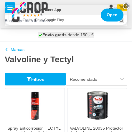
Ir al contenido
×
CROP - NonPaints App
Open
5
Gratis - En el Google Play
100 días
Envío gratis
desde 150,- €
se envía hoy
Marcas
Valvoline y Tectyl
Filtros
Spray anticorrosión TECTYL
VALVOLINE 20035 Protector