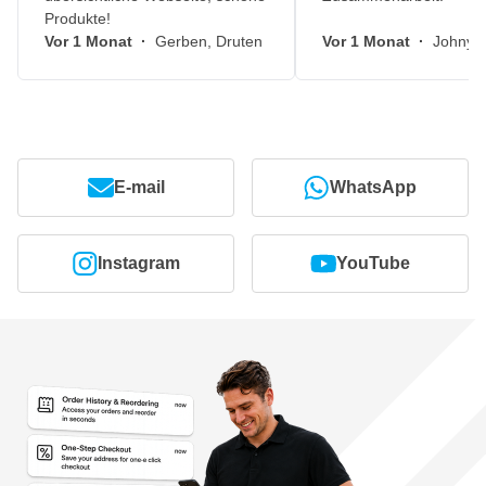
Produkte!
Vor 1 Monat
·
Gerben, Druten
Vor 1 Monat
·
Johny, 
E-mail
WhatsApp
Instagram
YouTube