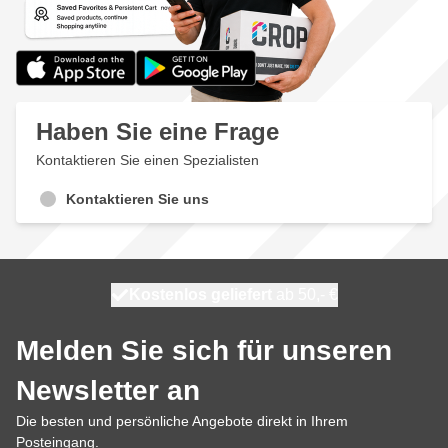
Haben Sie eine Frage
Kontaktieren Sie einen Spezialisten
Kontaktieren Sie uns
Kostenlos geliefert
100 Tage
heute versendet
ab 50,- €
Melden Sie sich für unseren
Newsletter an
Die besten und persönliche Angebote direkt in Ihrem
Posteingang.