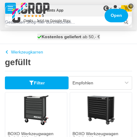
Zum Inhalt springen
×
€
CROP - NonPaints App
Open
5
Gratis - Jetzt im Google Play
Kostenlos geliefert
100 Tage
heute versendet
ab 50,- €
Werkzeugkarren
gefüllt
Filter
BOXO Werkzeugwagen
BOXO Werkzeugwagen