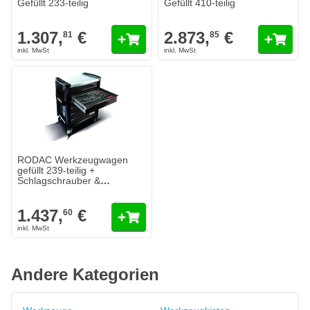
Gefüllt 233-teilig
Gefüllt 410-teilig
1.307,
€
2.873,
€
81
85
RODAC Werkzeugwagen
gefüllt 239-teilig +
Schlagschrauber &
Drehmomentschlüssel
1.437,
€
60
Andere Kategorien