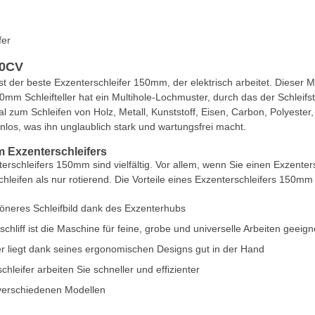
fer
0CV
st der beste Exzenterschleifer 150mm, der elektrisch arbeitet. Dieser
m Schleifteller hat ein Multihole-Lochmuster, durch das der Schleifst
al zum Schleifen von Holz, Metall, Kunststoff, Eisen, Carbon, Polyest
os, was ihn unglaublich stark und wartungsfrei macht.
m Exzenterschleifers
terschleifers 150mm sind vielfältig. Vor allem, wenn Sie einen Exzenter
chleifen als nur rotierend. Die Vorteile eines Exzenterschleifers 150mm 
höneres Schleifbild dank des Exzenterhubs
hliff ist die Maschine für feine, grobe und universelle Arbeiten geeign
er liegt dank seines ergonomischen Designs gut in der Hand
hleifer arbeiten Sie schneller und effizienter
verschiedenen Modellen