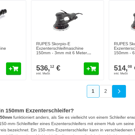
RUPES Skorpio-E
RUPES Sko
ine
Exzenterschleifmaschine
Exzentersc
150mm - 3mm mit 6 Meter
150mm - 6
langem Kabel
langem Ka
536,
€
514,
12
08
1
2
Sie lesen gerade d
Seite
ein 150mm Exzenterschleifer?
 150mm
funktioniert anders, als Sie es vielleicht von einem Schleifer 
 150-mm-Schleifteller eines Exzenterschleifers mit einem Hub um seine
kreis bezeichnet. Ein 150-mm-Exzenterschleifer kann in verschiedenen 