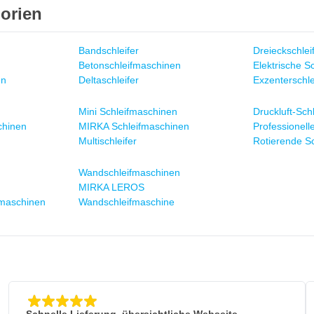
orien
Bandschleifer
Dreieckschlei
Betonschleifmaschinen
Elektrische S
en
Deltaschleifer
Exzenterschle
Mini Schleifmaschinen
Druckluft-Sch
hinen
MIRKA Schleifmaschinen
Professionell
Multischleifer
Rotierende S
Wandschleifmaschinen
MIRKA LEROS
ifmaschinen
Wandschleifmaschine