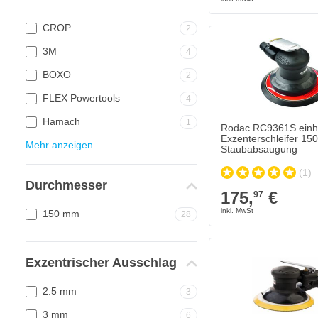
CROP
2
3M
4
BOXO
2
FLEX Powertools
4
Hamach
1
Rodac RC9361S ein
Exzenterschleifer 1
Mehr anzeigen
Staubabsaugung
(1)
Durchmesser
175,
€
97
150 mm
28
Exzentrischer Ausschlag
2.5 mm
3
3 mm
6