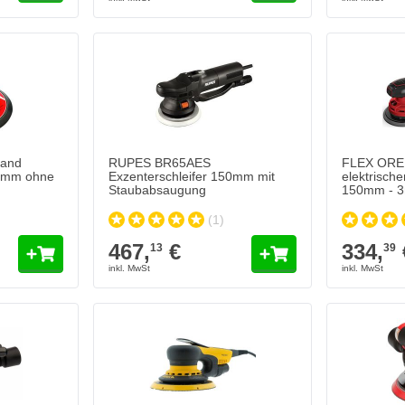
hand
RUPES BR65AES
FLEX ORE
50mm ohne
Exzenterschleifer 150mm mit
elektrische
Staubabsaugung
150mm - 
(1)
467,
€
334,
13
39