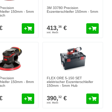
recision
3M 33780 Precision
chleifer 150mm - 5mm
Exzenterschleifer 150mm - 5mm
sch
€
413,
€
36
recision
FLEX ORE 5-150 SET
chleifer 150mm - 8mm
elektrischer Exzenterschleifer
sch
150mm - 5mm Hub
€
390,
€
32