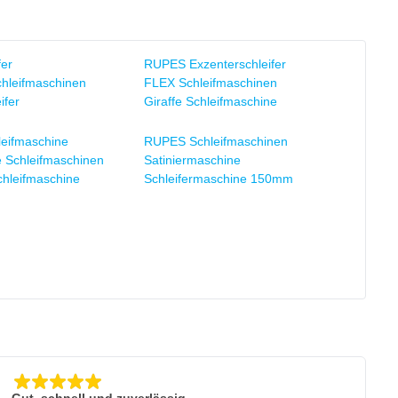
fer
RUPES Exzenterschleifer
chleifmaschinen
FLEX Schleifmaschinen
ifer
Giraffe Schleifmaschine
leifmaschine
RUPES Schleifmaschinen
e Schleifmaschinen
Satiniermaschine
chleifmaschine
Schleifermaschine 150mm