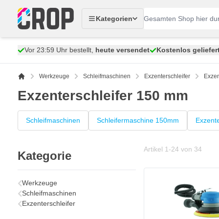
Zum Inhalt springen
Kategorien
Vor 23:59 Uhr bestellt,
heute versendet
Kostenlos geliefer
Werkzeuge
Schleifmaschinen
Exzenterschleifer
Exzen
Exzenterschleifer 150 mm
Schleifmaschinen
Schleifermaschine 150mm
Exzente
Artikel
1
-
24
von
34
Kategorie
Werkzeuge
Schleifmaschinen
Exzenterschleifer