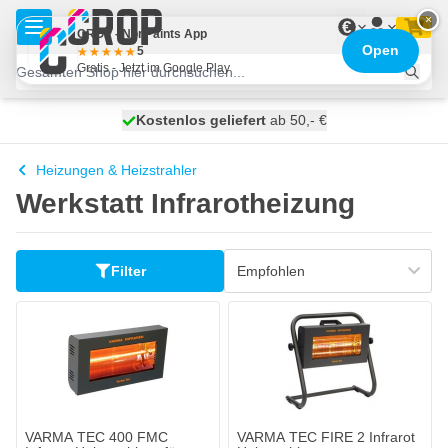
Zum Inhalt springen
×
€
CROP - NonPaints App
Open
5
Gratis - Jetzt im Google Play
Kostenlos geliefert
100 Tage
morgen versendet
ab 50,- €
Heizungen & Heizstrahler
Werkstatt Infrarotheizung
Filter
VARMA TEC 400 FMC
VARMA TEC FIRE 2 Infrarot