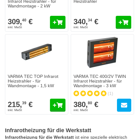
Infrarot Heizstrahler - für
Heizstrahler
Wandmontage - 2 kW
309,
€
340,
€
40
34
VARMA TEC TOP Infrarot
VARMA TEC 400/2V TWIN
Heizstrahler - für
Infrarot Heizstrahler - für
Wandmontage - 1,5 kW
Wandmontage - 3 kW
(1)
215,
€
380,
€
39
80
Infrarotheizung für die Werkstatt
Infrarotheizung
für die Werkstatt
ist eine spezielle elektrisch