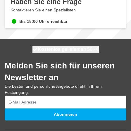
Haben Sie eine Frage
Kontaktieren Sie einen Spezialisten
Bis 18:00 Uhr erreichbar
Kostenlos geliefert
100 Tage
morgen versendet
ab 50,- €
Melden Sie sich für unseren
Newsletter an
Die besten und persönliche Angebote direkt in Ihrem
Posteingang.
E-Mailadresse
Abonnieren