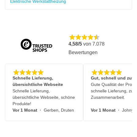
Elektrische Werkstattheizung
4,58/5
von
7.078
Bewertungen
Schnelle Lieferung,
Gut, schnell und zuve
übersichtliche Webseite
Gute Qualität der Produ
Schnelle Lieferung,
schnelle Lieferung, zuv
übersichtliche Webseite, schöne
Zusammenarbeit.
Produkte!
Vor 1 Monat
·
Gerben, Druten
Vor 1 Monat
·
Johny, 