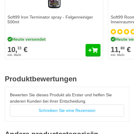
Frischer Minzduft
Unbedenklich auf Keramikbeschichtungen, Autowachs und
Soft99 Iron Terminator spray - Felgenreiniger
Soft99 Room
Versiegelungen
500ml
Innenraumre
Heute versendet
Heute ve
10,
€
11,
€
33
80
Produktbewertungen
Bewerten Sie dieses Produkt als Erster und helfen Sie
anderen Kunden bei ihrer Entscheidung.
Schreiben Sie eine Rezension