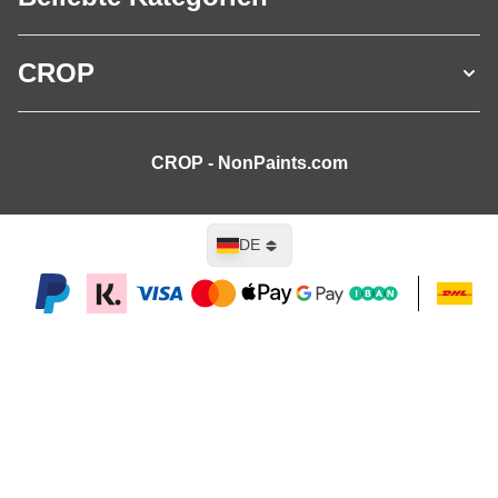
CROP
CROP - NonPaints.com
Sprache
DE
In den Warenkorb