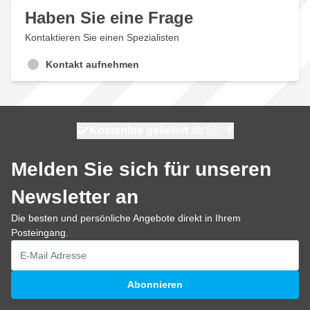
Haben Sie eine Frage
Kontaktieren Sie einen Spezialisten
Kontakt aufnehmen
Kostenlos geliefert
100 Tage
heute versendet
ab 50,- €
Melden Sie sich für unseren
Newsletter an
Die besten und persönliche Angebote direkt in Ihrem
Posteingang.
E-Mailadresse
Abonnieren