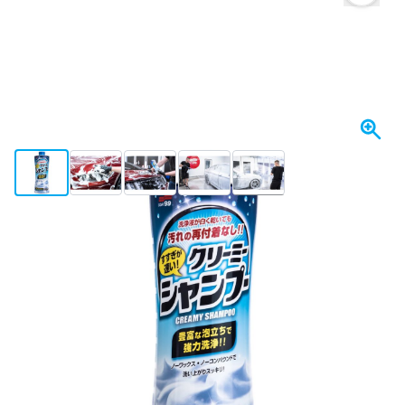
View larger image
View larger image
View larger image
View larger image
View larger image
+5
Heute versendet
16,
€
81
inkl. MwSt
Menge
In den Warenkorb
Vor 23:59 Uhr bestellt,
heute versendet
Kostenlos geliefert
ab 50,- €