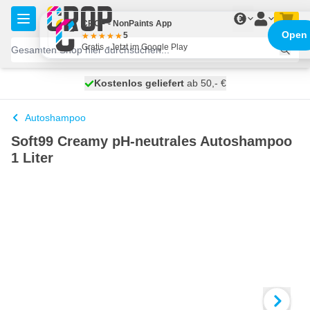
Zum Inhalt springen
€
CROP - NonPaints App
Open
5
Gratis - Jetzt im Google Play
Kostenlos geliefert
100 Tage
heute versendet
ab 50,- €
Autoshampoo
Soft99 Creamy pH-neutrales Autoshampoo
1 Liter