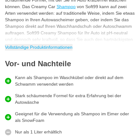
schäumende Formel, mit der Sie Ihr Auto kratzerfrei waschen
können. Das Creamy Car
Shampoo
von Soft99 kann auf zwei
Arten verwendet werden: auf traditionelle Weise, indem Sie etwas
Shampoo in Ihren Autowascheimer geben, oder indem Sie das
Shampoo direkt auf Ihren Waschhandschuh oder Autoschwamm
auftragen. Soft99 Creamy Shampoo für Ihr Auto ist pH-neutral
und dennoch sehr kraftvoll, so dass Sie auch den hartnäckigsten
Schmutz sicher von Ihrem Auto waschen können. Dank seiner
Vollständige Produktinformationen
stark schäumenden Formel eignet sich dieses professionelle
Autoshampoo
auch hervorragend als
SnowFoam
zum
Vor- und Nachteile
Aufschäumen Ihres Autos.
SnowFoam für Autowachs und
Kann als Shampoo im Waschkübel oder direkt auf dem
Keramikbeschichtungen
Schwamm verwendet werden
Soft99 Creamy Shampoo kann sicher als SnowFoam für Autos
mit Keramikbeschichtung oder vorhandenem Wachs auf dem
Stark schäumende Formel für extra Erfahrung bei der
Lack verwendet werden. Dank seiner revolutionären Formel greift
Autowäsche
dieses pH-neutrale Shampoo die Keramikbeschichtung oder das
Geeignet für die Verwendung als Shampoo im Eimer oder
Autowachs nicht an, so dass der Lack gut geschützt ist und
als SnowFoam
glänzt. Die hochwertigen Inhaltsstoffe lösen Schmutz, Staub und
Ablagerungen vom Lack und lassen das Auto wieder glänzen und
Nur als 1 Liter erhältlich
strahlen.