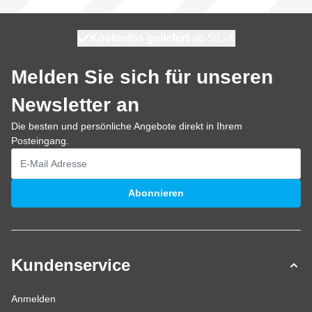
Kostenlos geliefert
100 Tage
heute versendet
ab 50,- €
Melden Sie sich für unseren
Newsletter an
Die besten und persönliche Angebote direkt in Ihrem
Posteingang.
E-Mailadresse
Abonnieren
Kundenservice
Anmelden