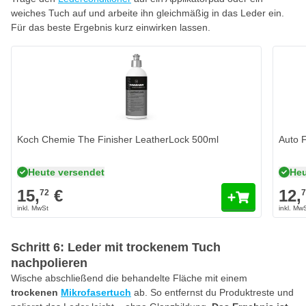
weiches Tuch auf und arbeite ihn gleichmäßig in das Leder ein.
Für das beste Ergebnis kurz einwirken lassen.
Koch Chemie The Finisher LeatherLock 500ml
Auto F
Heute versendet
Heu
15,
€
12,
72
Schritt 6: Leder mit trockenem Tuch
nachpolieren
Wische abschließend die behandelte Fläche mit einem
trockenen
Mikrofasertuch
ab. So entfernst du Produktreste und