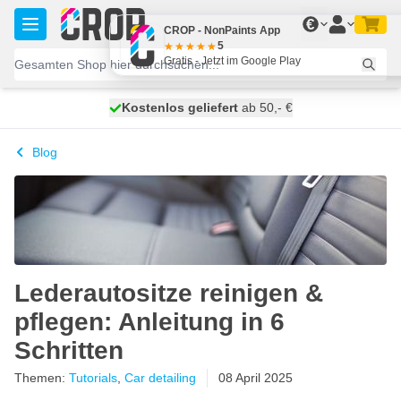
Zum Inhalt springen
€
CROP - NonPaints App
5
Gratis - Jetzt im Google Play
Kostenlos geliefert
100 Tage
heute versendet
ab 50,- €
Blog
Lederautositze reinigen &
pflegen: Anleitung in 6
Schritten
Themen:
Tutorials
,
Car detailing
08 April 2025