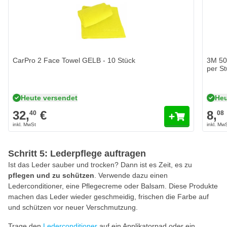
CarPro 2 Face Towel GELB - 10 Stück
3M 50
per S
Heute versendet
Heu
32,
€
8,
40
08
Schritt 5: Lederpflege auftragen
Ist das Leder sauber und trocken? Dann ist es Zeit, es zu
pflegen und zu schützen
. Verwende dazu einen
Lederconditioner, eine Pflegecreme oder Balsam. Diese Produkte
machen das Leder wieder geschmeidig, frischen die Farbe auf
und schützen vor neuer Verschmutzung.
Trage den
Lederconditioner
auf ein Applikatorpad oder ein