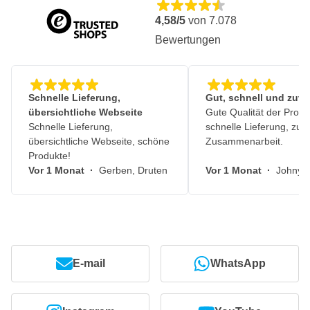
4,58/5
von
7.078
Bewertungen
Schnelle Lieferung,
Gut, schnell und zuve
übersichtliche Webseite
Gute Qualität der Produ
Schnelle Lieferung,
schnelle Lieferung, zuv
übersichtliche Webseite, schöne
Zusammenarbeit.
Produkte!
Vor 1 Monat
·
Gerben, Druten
Vor 1 Monat
·
Johny, 
E-mail
WhatsApp