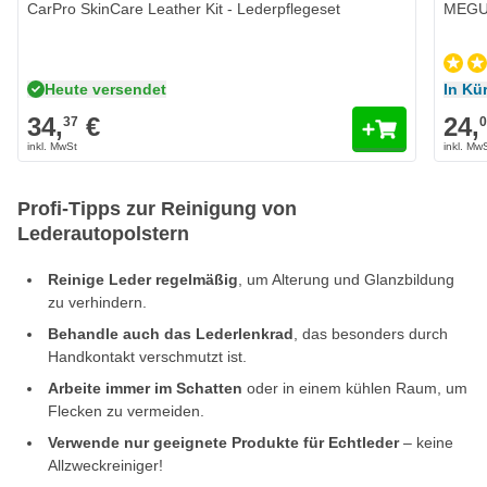
CarPro SkinCare Leather Kit - Lederpflegeset
MEGUI
Heute versendet
In Kür
34,
€
24,
37
Profi-Tipps zur Reinigung von
Lederautopolstern
Reinige Leder regelmäßig
, um Alterung und Glanzbildung
zu verhindern.
Behandle auch das Lederlenkrad
, das besonders durch
Handkontakt verschmutzt ist.
Arbeite immer im Schatten
oder in einem kühlen Raum, um
Flecken zu vermeiden.
Verwende nur geeignete Produkte für Echtleder
– keine
Allzweckreiniger!