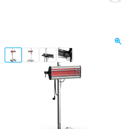
View larger image
View larger image
View larger image
View larger image
Morgen versendet
477,
€
79
inkl. MwSt
Menge
In den Warenkorb
Vor 23:59 Uhr bestellt,
morgen versendet
Kostenlos geliefert
ab 50,- €