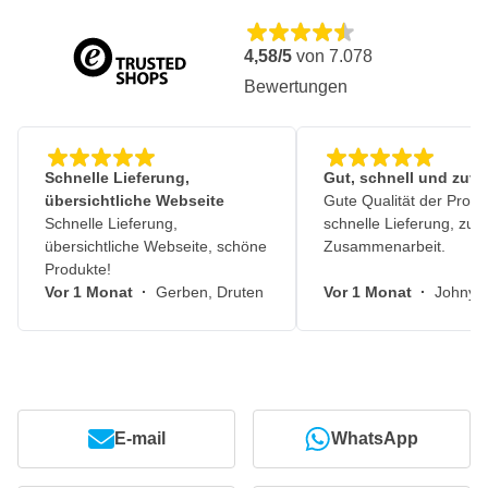
4,58/5
von
7.078
Bewertungen
Schnelle Lieferung,
Gut, schnell und zuve
übersichtliche Webseite
Gute Qualität der Produ
Schnelle Lieferung,
schnelle Lieferung, zuv
übersichtliche Webseite, schöne
Zusammenarbeit.
Produkte!
Vor 1 Monat
·
Gerben, Druten
Vor 1 Monat
·
Johny, 
E-mail
WhatsApp