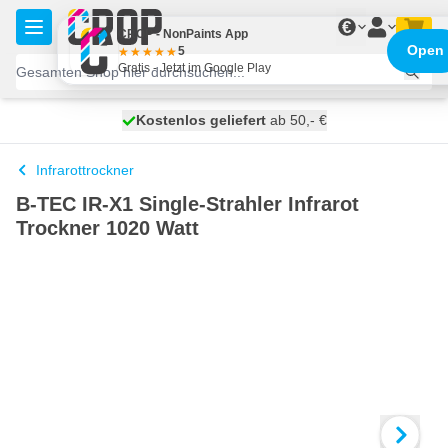
Zum Inhalt springen
€
CROP - NonPaints App
Open
5
Gratis - Jetzt im Google Play
Kostenlos geliefert
100 Tage
morgen versendet
ab 50,- €
Infrarottrockner
B-TEC IR-X1 Single-Strahler Infrarot
Trockner 1020 Watt