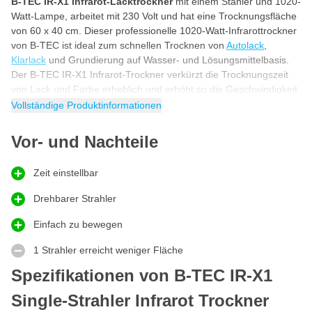
B-TEC IR-X1 Infrarot-Lacktrockner
mit einem Stahler und 1020-
Watt-Lampe, arbeitet mit 230 Volt und hat eine Trocknungsfläche
von 60 x 40 cm. Dieser professionelle 1020-Watt-Infrarottrockner
von B-TEC ist ideal zum schnellen Trocknen von
Autolack
,
Klarlack
und Grundierung auf Wasser- und Lösungsmittelbasis.
Der B-TEC IR-X1 Infrarot-Trockner verkürzt die Trocknungszeit
von Lack und Farbe erheblich und erhöht so die Geschwindigkeit
und Produktivität in der Werkstatt!
Vollständige Produktinformationen
Infrarot-Lacktrockner - Profi
Vor- und Nachteile
Infrarot-Lacktrockner von B-TEC
ist ein professionelles Gerät,
um wasserbasierte und herkömmliche
Autolacke
, Lacke und
Zeit einstellbar
Klarlacke schneller zu trocknen. Dieser Infrarot-Lacktrockner hat
eine 1020-Watt-Lampe und 1 Kassette, die Sie drehen können,
Drehbarer Strahler
um so die beste Einstellung zu erhalten. Dank des 10 Meter
langen Stromkabels und der Rollen lässt sich der IR-Trockner
Einfach zu bewegen
leicht um das Auto bewegen.
1 Strahler erreicht weniger Fläche
Leicht zu bewegen
Dieser Infrarottrockner von B-TEC ist dank der hochwertigen
Spezifikationen von B-TEC IR-X1
Rollen leicht zu bewegen. Der IR-Trockner hat ein langes
Single-Strahler Infrarot Trockner
Netzkabel von 10 Metern, sodass Sie den Lacktrockner überall in