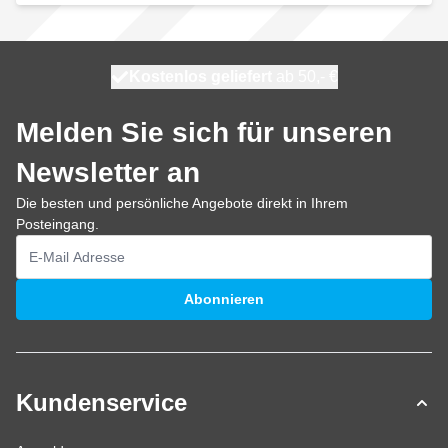
Kostenlos geliefert
100 Tage
morgen versendet
ab 50,- €
Melden Sie sich für unseren
Newsletter an
Die besten und persönliche Angebote direkt in Ihrem
Posteingang.
E-Mailadresse
Abonnieren
Kundenservice