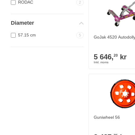
RODAC
2
Diameter
57.15 cm
5
GoJak 4520 Autodoll
5 646,
kr
20
Guniwheel 56