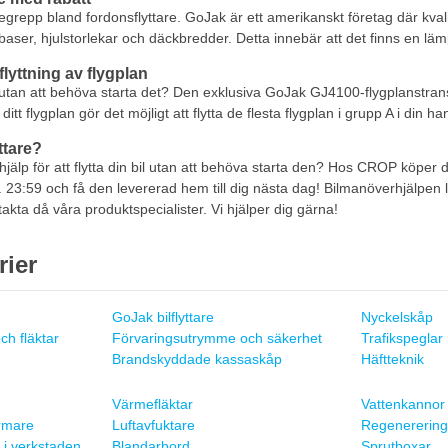
egrepp bland fordonsflyttare. GoJak är ett amerikanskt företag där kvalit
lbaser, hjulstorlekar och däckbredder. Detta innebär att det finns en lämp
flyttning av flygplan
an utan att behöva starta det? Den exklusiva GoJak GJ4100-flygplanstransport
t flygplan gör det möjligt att flytta de flesta flygplan i grupp A i din ha
ttare?
lp för att flytta din bil utan att behöva starta den? Hos CROP köper du all
. 23:59 och få den levererad hem till dig nästa dag! Bilmanöverhjälpen l
akta då våra produktspecialister. Vi hjälper dig gärna!
rier
GoJak bilflyttare
Nyckelskåp
ch fläktar
Förvaringsutrymme och säkerhet
Trafikspeglar
Brandskyddade kassaskåp
Häftteknik
Värmefläktar
Vattenkannor
ärmare
Luftavfuktare
Regenerering
 i verkstaden
Blandarbord
Sprutboxar