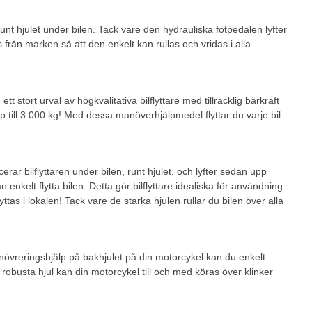
unt hjulet under bilen. Tack vare den hydrauliska fotpedalen lyfter
yfts från marken så att den enkelt kan rullas och vridas i alla
t stort urval av högkvalitativa bilflyttare med tillräcklig bärkraft
till 3 000 kg! Med dessa manöverhjälpmedel flyttar du varje bil
cerar bilflyttaren under bilen, runt hjulet, och lyfter sedan upp
enkelt flytta bilen. Detta gör bilflyttare idealiska för användning
yttas i lokalen! Tack vare de starka hjulen rullar du bilen över alla
növreringshjälp på bakhjulet på din motorcykel kan du enkelt
 robusta hjul kan din motorcykel till och med köras över klinker