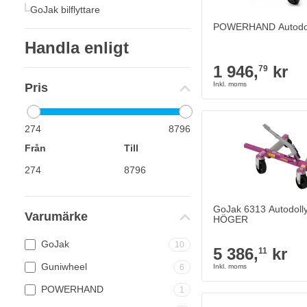
GoJak bilflyttare
POWERHAND Autodol
Handla enligt
1 946,
kr
79
Pris
274
8796
Från
Till
GoJak 6313 Autodolly
Varumärke
HÖGER
GoJak
10
5 386,
kr
11
Guniwheel
6
POWERHAND
1