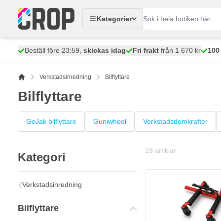
Hoppa till innehållet
Kategorier
Beställ före 23:59,
skickas idag
Fri frakt
från 1 670 kr
100
Verkstadsinredning
Bilflyttare
Bilflyttare
GoJak bilflyttare
Guniwheel
Verkstadsdomkrafter
19
artiklar
Kategori
Verkstadsinredning
Bilflyttare