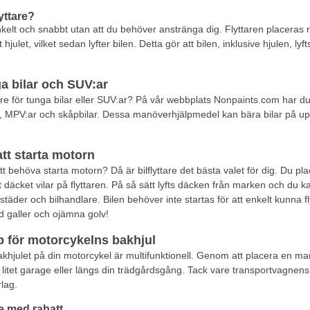
yttare?
enkelt och snabbt utan att du behöver anstränga dig. Flyttaren placeras r
nt hjulet, vilket sedan lyfter bilen. Detta gör att bilen, inklusive hjulen, l
nga bilar och SUV:ar
tare för tunga bilar eller SUV:ar? På vår webbplats Nonpaints.com har du et
, MPV:ar och skåpbilar. Dessa manöverhjälpmedel kan bära bilar på upp 
att starta motorn
 att behöva starta motorn? Då är bilflyttare det bästa valet för dig. Du pla
däcket vilar på flyttaren. På så sätt lyfts däcken från marken och du kan 
kstäder och bilhandlare. Bilen behöver inte startas för att enkelt kunna fl
ed galler och ojämna golv!
 för motorcykelns bakhjul
khjulet på din motorcykel är multifunktionell. Genom att placera en ma
tt litet garage eller längs din trädgårdsgång. Tack vare transportvagnens
lag.
e med rabatt