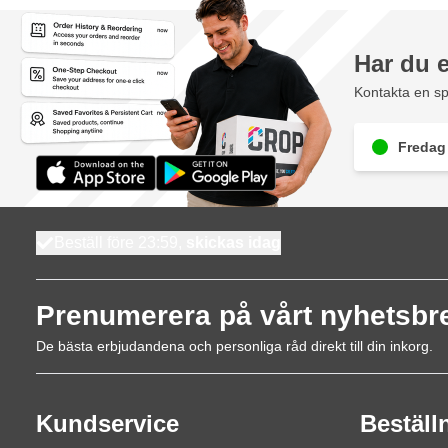
Har du 
Kontakta en sp
Fredag 
Beställ före 23:59,
skickas idag
Prenumerera på vårt nyhetsbr
De bästa erbjudandena och personliga råd direkt till din inkorg.
Kundservice
Beställ