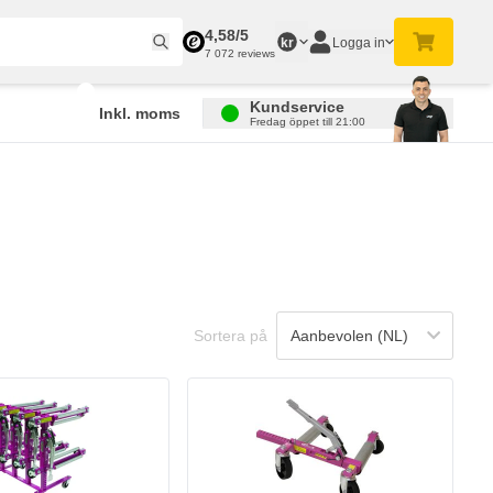
4,58/5
Logga in
kr
7 072 reviews
Kundservice
Inkl. moms
Fredag öppet till 21:00
Sortera på