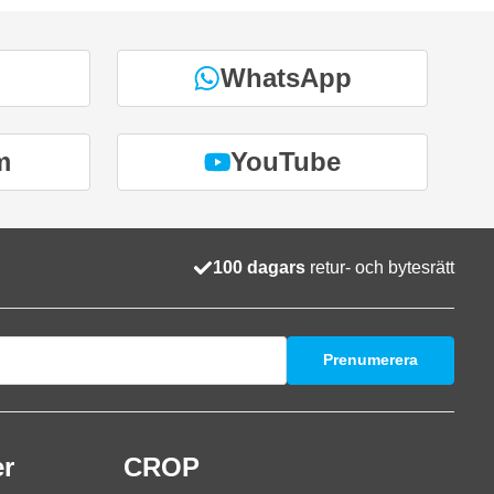
WhatsApp
m
YouTube
100 dagars
retur- och bytesrätt
Prenumerera
er
CROP