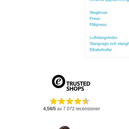
Stegbroar
Press
Plåtpress
Luftslangvindor
Slangvagn och slangh
Elkabelrullar
4,58/5
av
7 072
recensioner