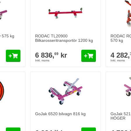
y 575 kg
RODAC TL20900
RODAC RQW
Bilkarosseritransportör 1200 kg
570 kg
6 836,
kr
4 282,
69
GoJak 6520 bilvagn 816 kg
GoJak 5211
HÖGER