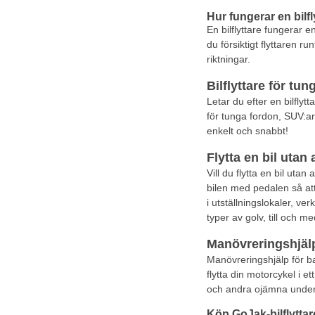
Hur fungerar en bilfl
En bilflyttare fungerar 
du försiktigt flyttaren ru
riktningar.
Bilflyttare för tu
Letar du efter en bilflyt
för tunga fordon, SUV:ar
enkelt och snabbt!
Flytta en bil utan 
Vill du flytta en bil utan
bilen med pedalen så att 
i utställningslokaler, ver
typer av golv, till och m
Manövreringshjälp
Manövreringshjälp för ba
flytta din motorcykel i e
och andra ojämna under
Köp GoJak-bilflyttar