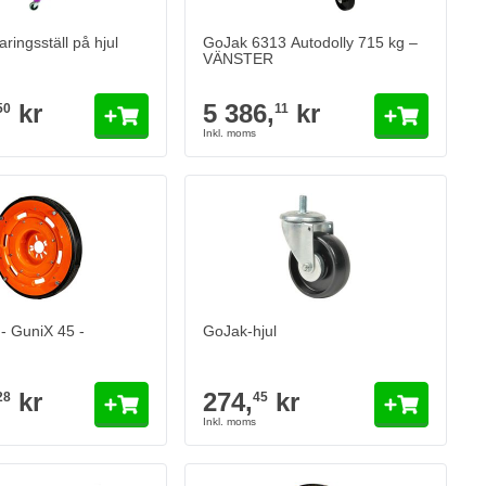
ringsställ på hjul
GoJak 6313 Autodolly 715 kg –
VÄNSTER
kr
5 386,
kr
50
11
GoJak-hjul
274,
kr
45
I lager
Antal
Version
Lägg till i kund
- GuniX 45 -
GoJak-hjul
kr
274,
kr
28
45