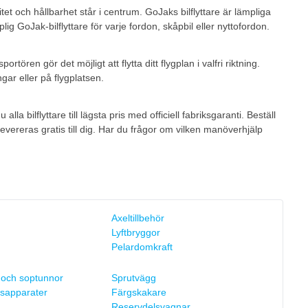
et och hållbarhet står i centrum. GoJaks bilflyttare är lämpliga
lig GoJak-bilflyttare för varje fordon, skåpbil eller nyttofordon.
ören gör det möjligt att flytta ditt flygplan i valfri riktning.
ngar eller på flygplatsen.
a bilflyttare till lägsta pris med officiell fabriksgaranti. Beställ
evereras gratis till dig. Har du frågor om vilken manöverhjälp
Axeltillbehör
Lyftbryggor
Pelardomkraft
 och soptunnor
Sprutvägg
sapparater
Färgskakare
Reservdelsvagnar