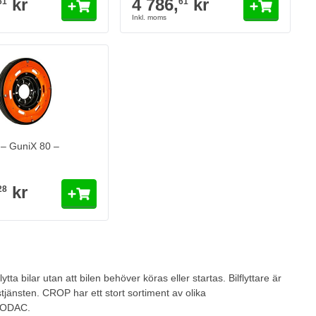
kr
4 786,
kr
61
61
– GuniX 80 –
kr
28
ytta bilar utan att bilen behöver köras eller startas. Bilflyttare är
stjänsten. CROP har ett stort sortiment av olika
 RODAC.