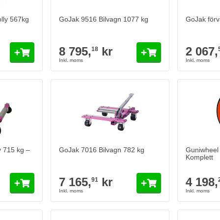
ly 567kg
GoJak 9516 Bilvagn 1077 kg
GoJak förva
8 795,
kr
2 067,
18
 715 kg –
GoJak 7016 Bilvagn 782 kg
Guniwheel 
Komplett
7 165,
kr
4 198,
91