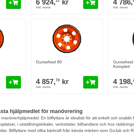
6 924,
kr
4 786,
21
Guniwheel 80
Guniwheel 
Komplett
4 857,
kr
4 198,
70
bästa hjälpmedlet för manövrering
r manöverhjälpmedel. En bilflyttare är idealisk för att enkelt och snabbt fl
platser, i utställningslokaler, verkstäder, bilhandlare och hos räddning
ilar. Bilflyttare med olika bärkraft från kända märken som GoJak och