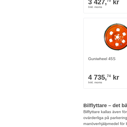
3 427,
kr
75
Guniwheel 45S
4 735,
kr
74
Bilflyttare – det 
Bilflyttare kallas även fö
ovärderliga på parkerings
manöverhjälpmedel för b