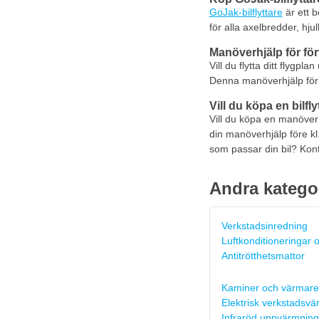
GoJak-bilflyttare
är ett b
för alla axelbredder, hju
Manöverhjälp för för
Vill du flytta ditt flygpl
Denna manöverhjälp för dit
Vill du köpa en bilfly
Vill du köpa en manöverhjä
din manöverhjälp före kl
som passar din bil? Kont
Andra katego
Verkstadsinredning
Luftkonditioneringar o
Antitrötthetsmattor
Kaminer och värmare
Elektrisk verkstadsv
Infraröd uppvärmning