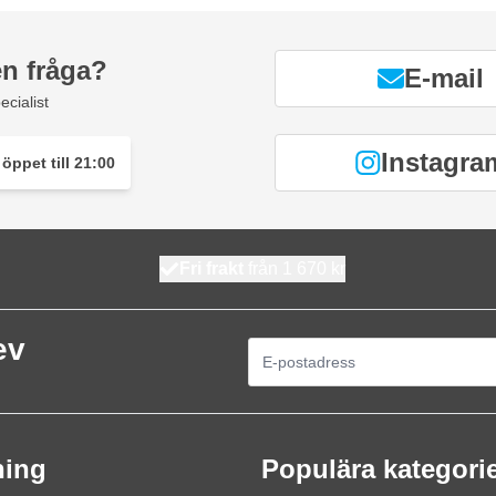
en fråga?
E-mail
ecialist
Instagra
öppet till 21:00
Fri frakt
från 1 670 kr
ev
E-postadress
ning
Populära kategori