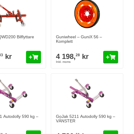
D200 Bilflyttare
Guniwheel – GuniX 56 –
Komplett
kr
4 198,
kr
33
28
 Autodolly 590 kg –
GoJak 5211 Autodolly 590 kg –
VÄNSTER