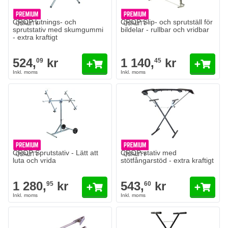
CROP lutnings- och
CROP Slip- och sprutställ för
sprutstativ med skumgummi
bildelar - rullbar och vridbar
- extra kraftigt
524,
kr
1 140,
kr
09
45
CROP Sprutstativ - Lätt att
CROP-stativ med
luta och vrida
stötfångarstöd - extra kraftigt
1 280,
kr
543,
kr
95
60
Klämtänger för sprutstativ
232,
kr
35
I lager