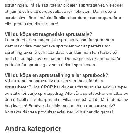
sprutningen. På så sätt roterar bildelen i sprutstativet, vilket ger
ett jämnt och slätt sprutresultat över hela ytan. Det vridbara
sprutstativet är ett måste för alla bilsprutare, skadereparatörer
eller professionella sprutare!
Vill du köpa ett magnetiskt sprutstativ?
Letar du efter ett magnetiskt sprutstativ som fungerar som
klämma? Våra magnetiska sprutklämmor är perfekta för
sprutning av små och lätta delar där klämman kan fästas på
metall med hjälp av en magnet. De magnetiska klämmorna är
perfekta för sprutning av små delar i sprutboxen.
Vill du köpa en sprutställning eller sprutbock?
Vill du köpa ett sprutstativ eller en sprutbock för dina
sprutarbeten? Hos CROP har du det största urvalet av olika typer
av stativ för varje sprutuppdrag. Alla våra sprutbockar omfattas av
den officiella tillverkargarantin, vilket innebär att du får material av
hög kvalitet! Behöver du hjälp med att hitta rätt sprutstativ?
Kontakta då våra produktspecialister; vi hjälper dig gärna!
Andra kategorier