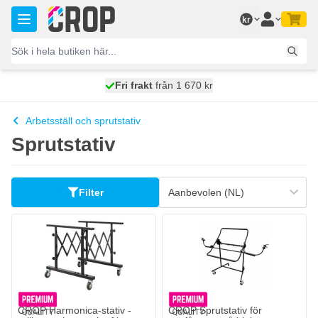
Hoppa till innehållet
kr
100 dagars
Fri frakt
från 1 670 kr
skickas idag
Arbetsställ och sprutstativ
Sprutstativ
Filter
CROP Harmonica-stativ -
CROP Sprutstativ för