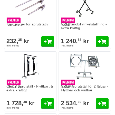
Antal
Version
Lägg till i kundvagn
Klämtänger för sprutstativ
CROP mobil vinkelställning -
extra kraftig
232,
kr
1 240,
kr
35
53
CROP Sprutställ - Flyttbart &
CROP Sprutställ för 2 fälgar -
extra kraftigt
Flyttbar och vridbar
1 728,
kr
2 534,
kr
38
30