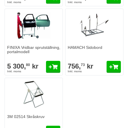
FINIXA Vridbar sprutställning,
HAMACH Sidobord
portalmodell
5 300,
kr
756,
kr
80
73
3M 02514 Skråskruv