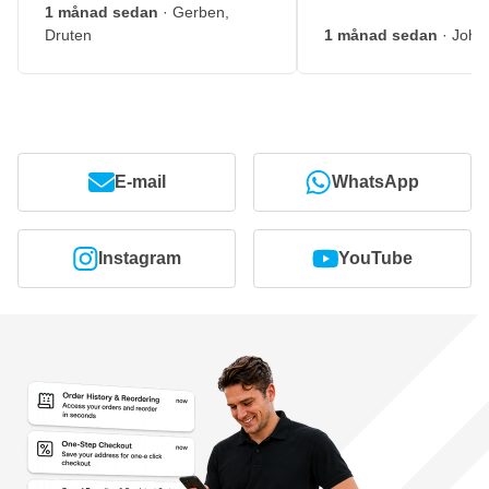
1 månad sedan
· Gerben,
Druten
1 månad sedan
· John
E-mail
WhatsApp
Instagram
YouTube