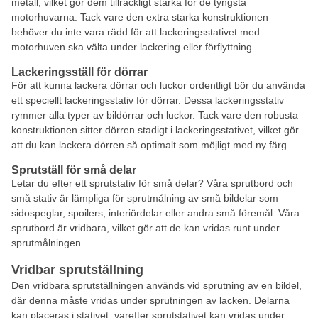
metall, vilket gör dem tillräckligt starka för de tyngsta
motorhuvarna. Tack vare den extra starka konstruktionen
behöver du inte vara rädd för att lackeringsstativet med
motorhuven ska välta under lackering eller förflyttning.
Lackeringsställ för dörrar
För att kunna lackera dörrar och luckor ordentligt bör du använda
ett speciellt lackeringsstativ för dörrar. Dessa lackeringsstativ
rymmer alla typer av bildörrar och luckor. Tack vare den robusta
konstruktionen sitter dörren stadigt i lackeringsstativet, vilket gör
att du kan lackera dörren så optimalt som möjligt med ny färg.
Sprutställ för små delar
Letar du efter ett sprutstativ för små delar? Våra sprutbord och
små stativ är lämpliga för sprutmålning av små bildelar som
sidospeglar, spoilers, interiördelar eller andra små föremål. Våra
sprutbord är vridbara, vilket gör att de kan vridas runt under
sprutmålningen.
Vridbar sprutställning
Den vridbara sprutställningen används vid sprutning av en bildel,
där denna måste vridas under sprutningen av lacken. Delarna
kan placeras i stativet, varefter sprutstativet kan vridas under