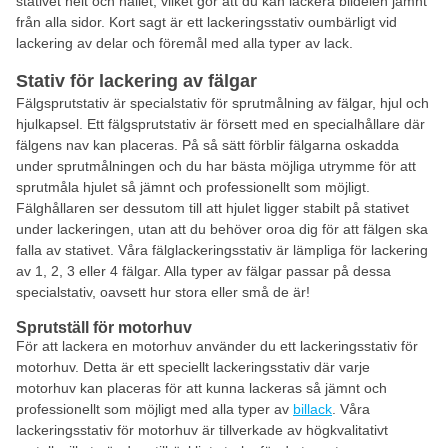
stativet helt och hållet, vilket gör att du kan lackera bildelen jämnt
från alla sidor. Kort sagt är ett lackeringsstativ oumbärligt vid
lackering av delar och föremål med alla typer av lack.
Stativ för lackering av fälgar
Fälgsprutstativ är specialstativ för sprutmålning av fälgar, hjul och
hjulkapsel. Ett fälgsprutstativ är försett med en specialhållare där
fälgens nav kan placeras. På så sätt förblir fälgarna oskadda
under sprutmålningen och du har bästa möjliga utrymme för att
sprutmåla hjulet så jämnt och professionellt som möjligt.
Fälghållaren ser dessutom till att hjulet ligger stabilt på stativet
under lackeringen, utan att du behöver oroa dig för att fälgen ska
falla av stativet. Våra fälglackeringsstativ är lämpliga för lackering
av 1, 2, 3 eller 4 fälgar. Alla typer av fälgar passar på dessa
specialstativ, oavsett hur stora eller små de är!
Sprutställ för motorhuv
För att lackera en motorhuv använder du ett lackeringsstativ för
motorhuv. Detta är ett speciellt lackeringsstativ där varje
motorhuv kan placeras för att kunna lackeras så jämnt och
professionellt som möjligt med alla typer av
billack
. Våra
lackeringsstativ för motorhuv är tillverkade av högkvalitativt