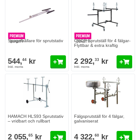
Spegelhållare för sprutstativ
CROP Sprutställ för 4 fälgar-
Flyttbar & extra kraftig
544,
kr
2 292,
kr
44
33
HAMACH HLS93 Sprutstativ
Fälgsprutställ för 4 fälgar,
– vridbart och rullbart
galvaniserat
2 055,
kr
4 322,
kr
65
60