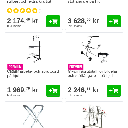
rullbart och extra kraftigt
stötfångare på hjul
(1)
2 174,
kr
3 628,
kr
40
60
CROP arbets- och sprutbord
CROP Sprutställ för bildelar
på hjul
och stötfångare – på hjul
1 969,
kr
2 246,
kr
79
33