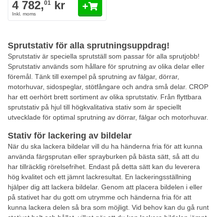
4 782,
kr
01
Sprutstativ för alla sprutningsuppdrag!
Sprutstativ är speciella sprutställ som passar för alla sprutjobb!
Sprutstativ används som hållare för sprutning av olika delar eller
föremål. Tänk till exempel på sprutning av fälgar, dörrar,
motorhuvar, sidospeglar, stötfångare och andra små delar. CROP
har ett oerhört brett sortiment av olika sprutstativ. Från flyttbara
sprutstativ på hjul till högkvalitativa stativ som är speciellt
utvecklade för optimal sprutning av dörrar, fälgar och motorhuvar.
Stativ för lackering av bildelar
När du ska lackera bildelar vill du ha händerna fria för att kunna
använda färgsprutan eller sprayburken på bästa sätt, så att du
har tillräcklig rörelsefrihet. Endast på detta sätt kan du leverera
hög kvalitet och ett jämnt lackresultat. En lackeringsställning
hjälper dig att lackera bildelar. Genom att placera bildelen i eller
på stativet har du gott om utrymme och händerna fria för att
kunna lackera delen så bra som möjligt. Vid behov kan du gå runt