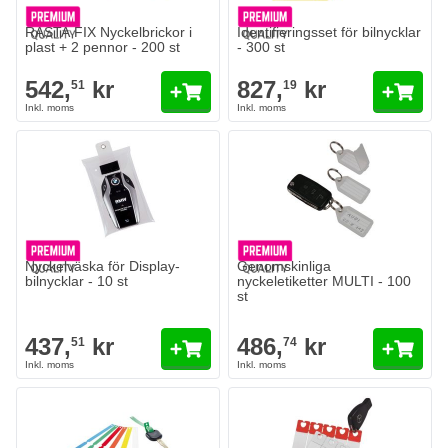
RASTA FIX Nyckelbrickor i
Identifieringsset för bilnycklar
plast + 2 pennor - 200 st
- 300 st
542,
kr
827,
kr
51
19
Nyckelväska för Display-
Genomskinliga
bilnycklar - 10 st
nyckeletiketter MULTI - 100
st
437,
kr
486,
kr
51
74
STRIPE Nyckeletiketter av plast - 1 000 st
EASY-CLIP Nyckeletiketter - 1 00
525,
kr
900,
kr
83
19
I lager
I lager