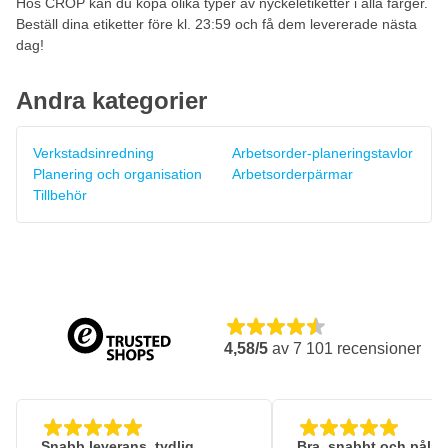
Hos CROP kan du köpa olika typer av nyckeletiketter i alla färger.
Beställ dina etiketter före kl. 23:59 och få dem levererade nästa
dag!
Andra kategorier
Verkstadsinredning
Arbetsorder-planeringstavlor
Planering och organisation
Arbetsorderpärmar
Tillbehör
4,58/5
av
7 101
recensioner
Snabb leverans, tydlig
Bra, snabbt och pålitl