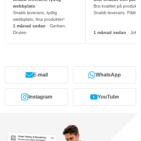
webbplats
Bra kvalitet på produkte
Snabb leverans, tydlig
Snabb leverans. Pålitlig
webbplats, fina produkter!
1 månad sedan
· Gerben,
Druten
1 månad sedan
· John
E-mail
WhatsApp
Instagram
YouTube