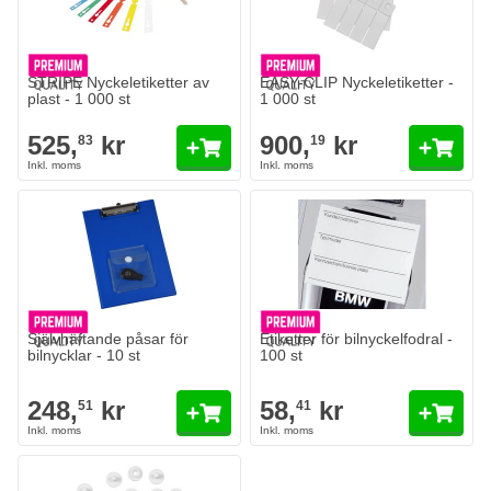
Antal
Antal
Config Color
Config Color
Lägg till i kundvagn
Lägg till i
STRIPE Nyckeletiketter av
EASY-CLIP Nyckeletiketter -
plast - 1 000 st
1 000 st
525,
kr
900,
kr
83
19
Självhäftande påsar för
Etiketter för bilnyckelfodral -
bilnycklar - 10 st
100 st
248,
kr
58,
kr
51
41