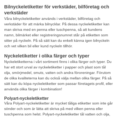
Bilnyckeletiketter för verkstäder, bilföretag och
verkstäder
Våra bilnyckeletiketter används i verkstäder, bilföretag och
verkstäder för att märka bilnycklar. På dessa nyckeletiketter kan
man skriva med en penna eller tuschpenna, så att kundens
namn, bilmärket eller registreringsnumret står på etiketten som
sitter på nyckeln. På så sätt kan du enkelt känna igen bilnyckeln
och vet vilken bil eller kund nyckeln tillhör.
Nyckeletiketter i olika färger och typer
Nyckeletiketterna i vårt sortiment finns i olika färger och typer. Du
har ett stort urval av nyckeletiketter i papper och plast som tål
olja, smörjmedel, smuts, vatten och andra föroreningar. Förutom
de olika kvaliteterna kan du också välja mellan olika färger. På så
sätt kan du köpa nyckeletiketter som passar företagets profil, eller
använda olika färger i kombination!
Polyart-nyckeletiketter
Våra Polyart-nyckeletiketter är mycket tåliga etiketter som inte går
sönder och som är lätta att skriva på med vilken penna eller
tuschpenna som helst. Polyart-nyckeletiketter tål vatten och olja,