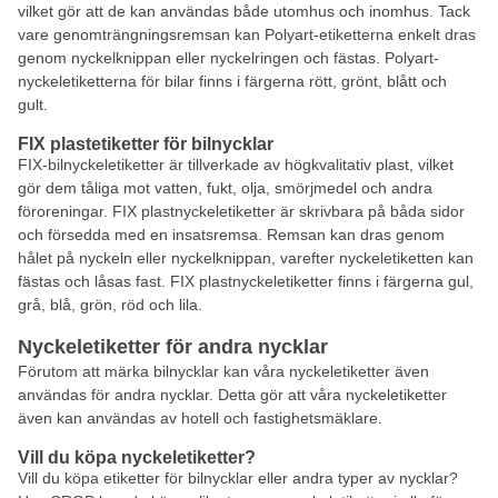
vilket gör att de kan användas både utomhus och inomhus. Tack
vare genomträngningsremsan kan Polyart-etiketterna enkelt dras
genom nyckelknippan eller nyckelringen och fästas. Polyart-
nyckeletiketterna för bilar finns i färgerna rött, grönt, blått och
gult.
FIX plastetiketter för bilnycklar
FIX-bilnyckeletiketter är tillverkade av högkvalitativ plast, vilket
gör dem tåliga mot vatten, fukt, olja, smörjmedel och andra
föroreningar. FIX plastnyckeletiketter är skrivbara på båda sidor
och försedda med en insatsremsa. Remsan kan dras genom
hålet på nyckeln eller nyckelknippan, varefter nyckeletiketten kan
fästas och låsas fast. FIX plastnyckeletiketter finns i färgerna gul,
grå, blå, grön, röd och lila.
Nyckeletiketter för andra nycklar
Förutom att märka bilnycklar kan våra nyckeletiketter även
användas för andra nycklar. Detta gör att våra nyckeletiketter
även kan användas av hotell och fastighetsmäklare.
Vill du köpa nyckeletiketter?
Vill du köpa etiketter för bilnycklar eller andra typer av nycklar?