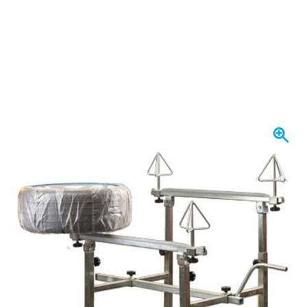
I lager
4 322,
kr
60
Inkl. moms
Antal
Lägg till i kundvagn
Beställ före 23:59,
skickas idag
Fri frakt
från 1 670 kr