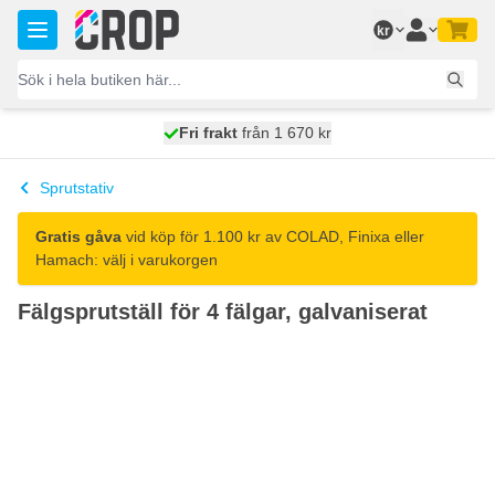
Hoppa till innehållet
kr
100 dagars
Fri frakt
från 1 670 kr
skickas idag
Sprutstativ
Gratis gåva
vid köp för 1.100 kr av COLAD, Finixa eller
Hamach: välj i varukorgen
Fälgsprutställ för 4 fälgar, galvaniserat