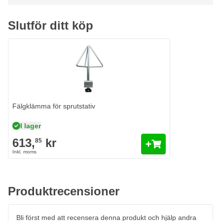
Lämplig för lackering av fälgar med hjälp av fälgstöd
Slutför ditt köp
Lämplig för lackering av stora delar och karosseridelar
Utrustad med 4 avtagbara fälgstöd – (jul)träd
Utrustad med 2 skyddsstöd, vardera 990 mm långa, med
oberoende höjdjustering från 770 mm till 1150 mm
Avståndet mellan de båda stöden är 660 mm
Vikt: 27 kg
Fälgklämma för sprutstativ
I lager
613,
kr
85
Produktrecensioner
Bli först med att recensera denna produkt och hjälp andra