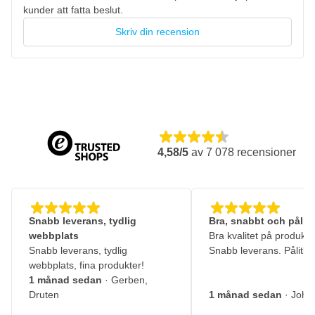
kunder att fatta beslut.
Skriv din recension
4,58/5
av
7 078
recensioner
Snabb leverans, tydlig
Bra, snabbt och pålitl
webbplats
Bra kvalitet på produkte
Snabb leverans, tydlig
Snabb leverans. Pålitlig
webbplats, fina produkter!
1 månad sedan
· Gerben,
Druten
1 månad sedan
· John