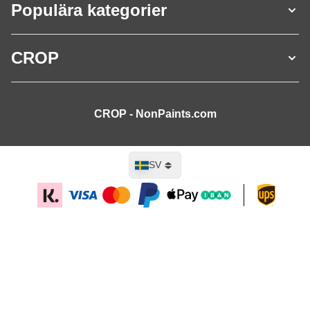
Populära kategorier
CROP
CROP - NonPaints.com
Språk
SV
Lägg till i kundvagn