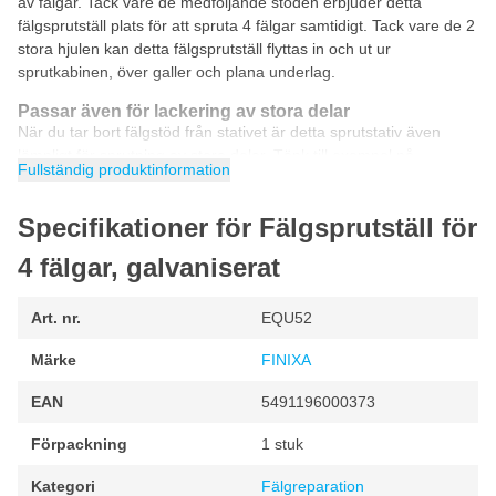
av fälgar. Tack vare de medföljande stöden erbjuder detta
fälgsprutställ plats för att spruta 4 fälgar samtidigt. Tack vare de 2
stora hjulen kan detta fälgsprutställ flyttas in och ut ur
sprutkabinen, över galler och plana underlag.
Passar även för lackering av stora delar
När du tar bort fälgstöd från stativet är detta sprutstativ även
lämpligt för sprutning av stora delar. Tänk till exempel på
Fullständig produktinformation
sprutning av en bagagelucka eller en motorhuv. För detta är en
skumkudde monterad för att förhindra skador.
Specifikationer för Fälgsprutställ för
Stativet är universellt användbart och kan fungera
som:
4 fälgar, galvaniserat
Fälgstativ
Art. nr.
EQU52
Fälgstativ
Märke
FINIXA
Motorhuvstativ
Bagagelucka-stativ
EAN
5491196000373
Kan även användas som stativ för andra stora bildelar
Förpackning
1 stuk
Egenskaper hos FINIXA-sprutstativet
Kategori
Fälgreparation