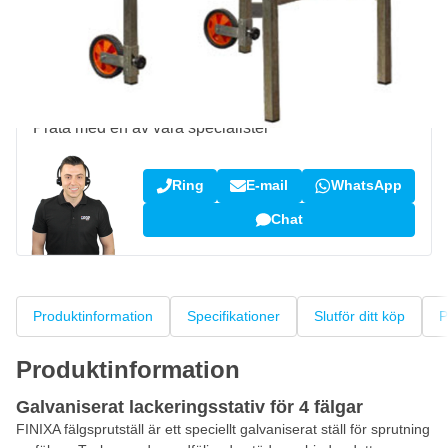
100 dagars
retur- och bytesrätt
Kundrecensioner:
4,58/5
(7 078 recensioner)
Fråga om denna produkt?
Prata med en av våra specialister
Ring
E-mail
WhatsApp
Chat
Produktinformation
Specifikationer
Slutför ditt köp
P
Produktinformation
Galvaniserat lackeringsstativ för 4 fälgar
FINIXA fälgsprutställ är ett speciellt galvaniserat ställ för sprutning