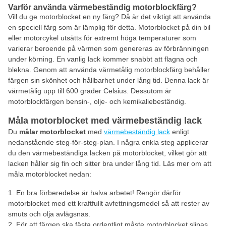
Varför använda värmebeständig motorblockfärg?
Vill du ge motorblocket en ny färg? Då är det viktigt att använda
en speciell färg som är lämplig för detta. Motorblocket på din bil
eller motorcykel utsätts för extremt höga temperaturer som
varierar beroende på värmen som genereras av förbränningen
under körning. En vanlig lack kommer snabbt att flagna och
blekna. Genom att använda värmetålig motorblockfärg behåller
färgen sin skönhet och hållbarhet under lång tid. Denna lack är
värmetålig upp till 600 grader Celsius. Dessutom är
motorblockfärgen bensin-, olje- och kemikaliebeständig.
Måla motorblocket med värmebeständig lack
Du
målar motorblocket
med
värmebeständig lack
enligt
nedanstående steg-för-steg-plan. I några enkla steg applicerar
du den värmebeständiga lacken på motorblocket, vilket gör att
lacken håller sig fin och sitter bra under lång tid. Läs mer om att
måla motorblocket nedan:
En bra förberedelse är halva arbetet! Rengör därför
motorblocket med ett kraftfullt avfettningsmedel så att rester av
smuts och olja avlägsnas.
För att färgen ska fästa ordentligt måste motorblocket slipas.