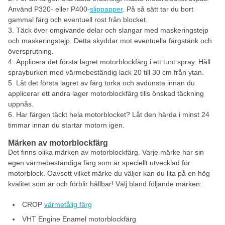
Använd P320- eller P400-
slippapper
. På så sätt tar du bort
gammal färg och eventuell rost från blocket.
Täck över omgivande delar och slangar med maskeringstejp
och maskeringstejp. Detta skyddar mot eventuella färgstänk och
översprutning.
Applicera det första lagret motorblockfärg i ett tunt spray. Håll
sprayburken med värmebeständig lack 20 till 30 cm från ytan.
Låt det första lagret av färg torka och avdunsta innan du
applicerar ett andra lager motorblockfärg tills önskad täckning
uppnås.
Har färgen täckt hela motorblocket? Låt den härda i minst 24
timmar innan du startar motorn igen.
Märken av motorblockfärg
Det finns olika märken av motorblockfärg. Varje märke har sin
egen värmebeständiga färg som är speciellt utvecklad för
motorblock. Oavsett vilket märke du väljer kan du lita på en hög
kvalitet som är och förblir hållbar! Välj bland följande märken:
CROP
värmetålig färg
VHT Engine Enamel motorblockfärg