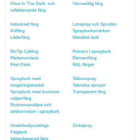
Glow In The Dark- och
Värmetålig färg
reflekterande färg
Industriell färg
Limspray och Sprutlim
Kritfärg
Sprayburksmärken
Läderfärg
Metallisk lack
MoTip Cykling
Primers i sprayburk
Pärlemorslack
Elementfärg
Peel Paint
RAL-färger
Sprayburk med
Silikonspray
rengöringsmedel
Tekniska sprayer
Sprayburk med bromsok-
Transparent färg
caliperfärg
Rostomvandlare och
antikorrosion i sprayburk
Underbodycoatings
Zinkspray
Fälglack
Vattenbaserad färg