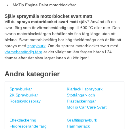
MoTip Engine Paint motorblockfärg
Själv spraymåla motorblocket svart matt
Vill du
spraya motorblocket svart matt
själv? Använd då en
svart färg som är värmebeständig upp till 600 °C eller mer. Den
svarta motorblocksfärgen behåller sin fina färg länge utan att
blekna. Svart motorblockfärg har hög täckförmåga och är lätt att
spraya med
sprayburk
. Om du sprutar motorblocket svart med
värmebeständig färg
är det viktigt att låta färgen härda i 24
timmar efter det sista lagret innan du kör igen!
Andra kategorier
Sprayburkar
Klarlack i sprayburk
2K Sprayburkar
Stötfångar- och
Rostskyddsspray
Plastlackeringar
MoTip Car Care Svart
Effektlackering
Graffitisprayburk
Fluorescerande färg
Hammarlack