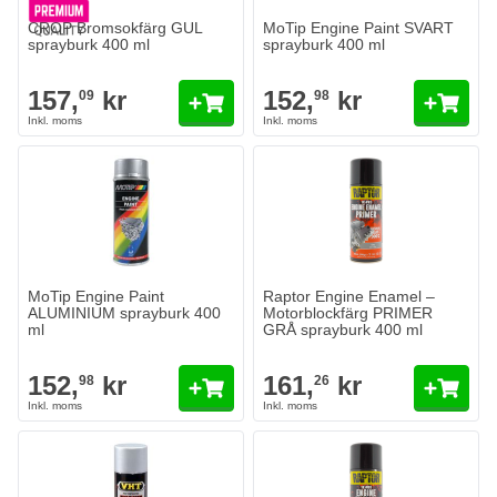
CROP Bromsokfärg GUL
MoTip Engine Paint SVART
sprayburk 400 ml
sprayburk 400 ml
157,
kr
152,
kr
09
98
MoTip Engine Paint
Raptor Engine Enamel –
ALUMINIUM sprayburk 400
Motorblockfärg PRIMER
ml
GRÅ sprayburk 400 ml
152,
kr
161,
kr
98
26