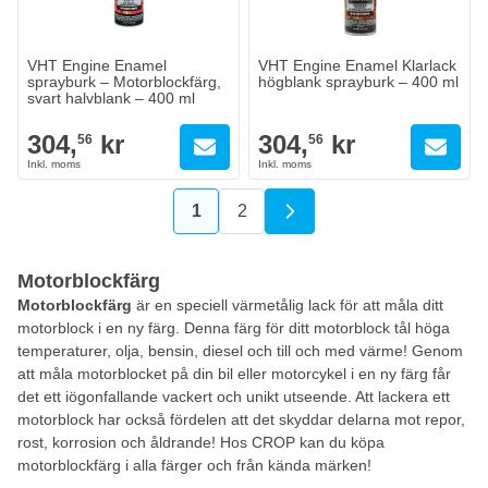
VHT Engine Enamel
VHT Engine Enamel Klarlack
sprayburk – Motorblockfärg,
högblank sprayburk – 400 ml
svart halvblank – 400 ml
304,
kr
304,
kr
56
56
1
2
You're currently reading page
Sida
Motorblockfärg
Motorblockfärg
är en speciell värmetålig lack för att måla ditt
motorblock i en ny färg. Denna färg för ditt motorblock tål höga
temperaturer, olja, bensin, diesel och till och med värme! Genom
att måla motorblocket på din bil eller motorcykel i en ny färg får
det ett iögonfallande vackert och unikt utseende. Att lackera ett
motorblock har också fördelen att det skyddar delarna mot repor,
rost, korrosion och åldrande! Hos CROP kan du köpa
motorblockfärg i alla färger och från kända märken!