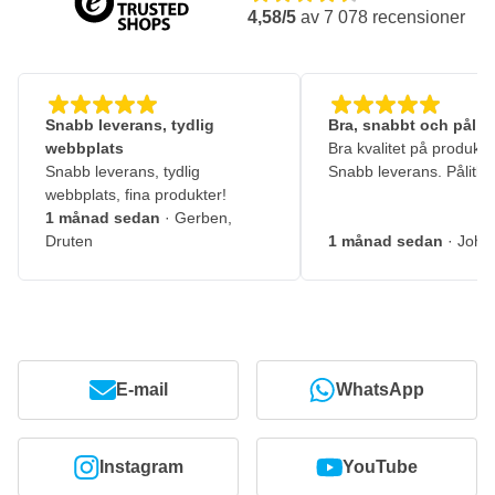
4,58/5
av
7 078
recensioner
Snabb leverans, tydlig
Bra, snabbt och pålitl
webbplats
Bra kvalitet på produkte
Snabb leverans, tydlig
Snabb leverans. Pålitlig
webbplats, fina produkter!
1 månad sedan
· Gerben,
Druten
1 månad sedan
· John
E-mail
WhatsApp
Instagram
YouTube