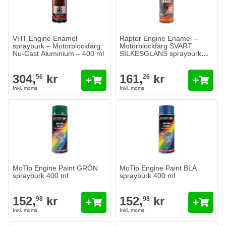
VHT Engine Enamel
Raptor Engine Enamel –
sprayburk – Motorblockfärg
Motorblockfärg SVART
Nu-Cast Aluminium – 400 ml
SILKESGLANS sprayburk
400 ml
304,
kr
161,
kr
56
26
MoTip Engine Paint GRÖN
MoTip Engine Paint BLÅ
sprayburk 400 ml
sprayburk 400 ml
152,
kr
152,
kr
98
98