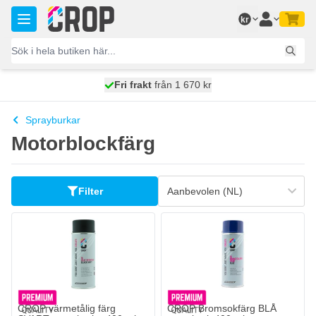
Hoppa till innehållet
kr
100 dagars
Fri frakt
från 1 670 kr
skickas idag
Sprayburkar
Motorblockfärg
Filter
CROP värmetålig färg
CROP Bromsokfärg BLÅ