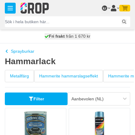
Hoppa till innehållet
kr
100 dagars
Fri frakt
från 1 670 kr
skickas idag
Sprayburkar
Hammarlack
Metallfärg
Hammerite hammarslagseffekt
Hammerite me
Filter
Hammerite Hammarslagsfärg
177,
kr
85
I lager
Antal
Innehåll