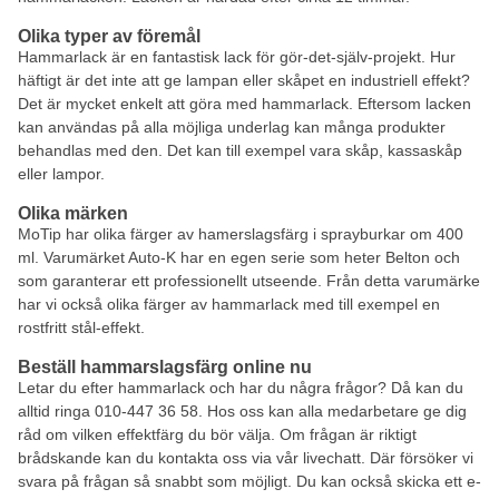
Olika typer av föremål
Hammarlack är en fantastisk lack för gör-det-själv-projekt. Hur
häftigt är det inte att ge lampan eller skåpet en industriell effekt?
Det är mycket enkelt att göra med hammarlack. Eftersom lacken
kan användas på alla möjliga underlag kan många produkter
behandlas med den. Det kan till exempel vara skåp, kassaskåp
eller lampor.
Olika märken
MoTip har olika färger av hamerslagsfärg i sprayburkar om 400
ml. Varumärket Auto-K har en egen serie som heter Belton och
som garanterar ett professionellt utseende. Från detta varumärke
har vi också olika färger av hammarlack med till exempel en
rostfritt stål-effekt.
Beställ hammarslagsfärg online nu
Letar du efter hammarlack och har du några frågor? Då kan du
alltid ringa 010-447 36 58. Hos oss kan alla medarbetare ge dig
råd om vilken effektfärg du bör välja. Om frågan är riktigt
brådskande kan du kontakta oss via vår livechatt. Där försöker vi
svara på frågan så snabbt som möjligt. Du kan också skicka ett e-