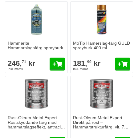
Hammerite Hammarslagsfärg sprayburk
246,
kr
71
I lager
Antal
Config Color
Lägg till i kundvagn
Hammerite
MoTip Hamerslag-färg GULD
Hammarslagsfärg sprayburk
sprayburk 400 ml
246,
kr
181,
kr
71
90
Rust-Oleum Metal Expert
Rust-Oleum Metal Expert
Rostskyddande färg med
Direkt på rost –
hammarslagseffekt, antracit,
Hammarstrukturfärg, vit, 750
750 ml
ml