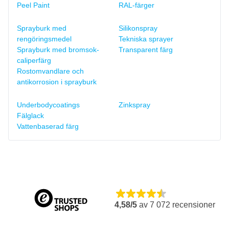
Peel Paint
RAL-färger
Sprayburk med
Silikonspray
rengöringsmedel
Tekniska sprayer
Sprayburk med bromsok-
Transparent färg
caliperfärg
Rostomvandlare och
antikorrosion i sprayburk
Underbodycoatings
Zinkspray
Fälglack
Vattenbaserad färg
4,58/5
av
7 072
recensioner