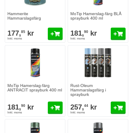
Lägg till i kundvagn
Hammerite
MoTip Hamerslag-färg BLÅ
Hammarslagsfärg
sprayburk 400 ml
Config Color
177,
kr
181,
kr
85
90
Rust-Oleum Hammarslagsfärg i s
257,
kr
44
I lager
Antal
Config Color
Lägg till i
MoTip Hamerslag-färg
Rust-Oleum
ANTRACIT sprayburk 400 ml
Hammarslagsfärg i
sprayburk
181,
kr
257,
kr
90
44