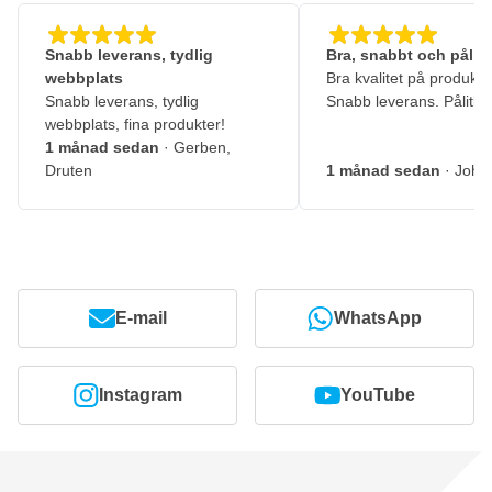
Snabb leverans, tydlig
Bra, snabbt och pålitl
webbplats
Bra kvalitet på produkte
Snabb leverans, tydlig
Snabb leverans. Pålitlig
webbplats, fina produkter!
1 månad sedan
· Gerben,
Druten
1 månad sedan
· John
E-mail
WhatsApp
Instagram
YouTube