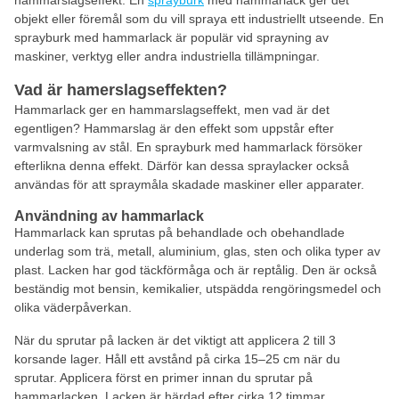
hammarslagseffekt. En
sprayburk
med hammarlack ger det
objekt eller föremål som du vill spraya ett industriellt utseende. En
sprayburk med hammarlack är populär vid sprayning av
maskiner, verktyg eller andra industriella tillämpningar.
Vad är hamerslagseffekten?
Hammarlack ger en hammarslagseffekt, men vad är det
egentligen? Hammarslag är den effekt som uppstår efter
varmvalsning av stål. En sprayburk med hammarlack försöker
efterlikna denna effekt. Därför kan dessa spraylacker också
användas för att spraymåla skadade maskiner eller apparater.
Användning av hammarlack
Hammarlack kan sprutas på behandlade och obehandlade
underlag som trä, metall, aluminium, glas, sten och olika typer av
plast. Lacken har god täckförmåga och är reptålig. Den är också
beständig mot bensin, kemikalier, utspädda rengöringsmedel och
olika väderpåverkan.
När du sprutar på lacken är det viktigt att applicera 2 till 3
korsande lager. Håll ett avstånd på cirka 15–25 cm när du
sprutar. Applicera först en primer innan du sprutar på
hammarlacken. Lacken är härdad efter cirka 12 timmar.