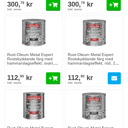
300,
kr
300,
kr
79
79
Rust-Oleum Metal Expert
Rust-Oleum Metal Expert
Rostskyddande färg med
Rostskyddande färg med
hammarslagseffekt, svart,
hammarslagseffekt, röd, 250
250 ml
ml
112,
kr
112,
kr
90
90