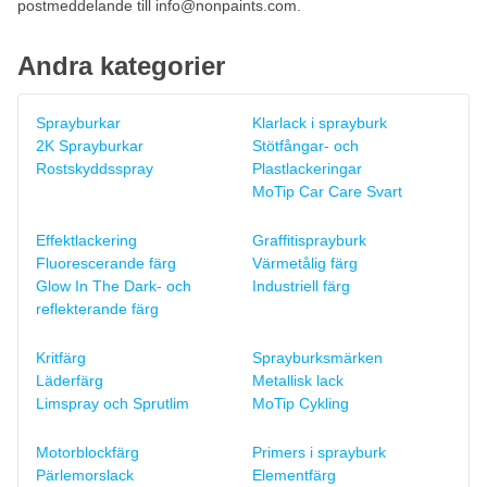
postmeddelande till
info@nonpaints.com
.
Andra kategorier
Sprayburkar
Klarlack i sprayburk
2K Sprayburkar
Stötfångar- och
Rostskyddsspray
Plastlackeringar
MoTip Car Care Svart
Effektlackering
Graffitisprayburk
Fluorescerande färg
Värmetålig färg
Glow In The Dark- och
Industriell färg
reflekterande färg
Kritfärg
Sprayburksmärken
Läderfärg
Metallisk lack
Limspray och Sprutlim
MoTip Cykling
Motorblockfärg
Primers i sprayburk
Pärlemorslack
Elementfärg