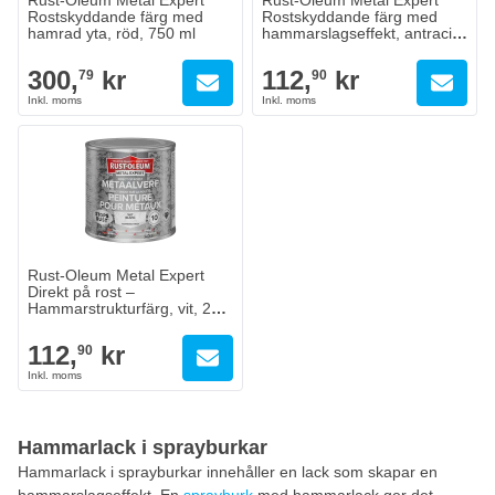
Rust-Oleum Metal Expert
Rust-Oleum Metal Expert
Rostskyddande färg med
Rostskyddande färg med
hamrad yta, röd, 750 ml
hammarslagseffekt, antracit,
250 ml
300,
kr
112,
kr
79
90
Rust-Oleum Metal Expert
Direkt på rost –
Hammarstrukturfärg, vit, 250
ml
112,
kr
90
Hammarlack i sprayburkar
Hammarlack i sprayburkar innehåller en lack som skapar en