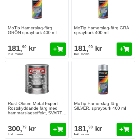
MoTip Hamerslag-färg
MoTip Hamerslag-färg GRÅ
GRÖN sprayburk 400 ml
sprayburk 400 ml
181,
kr
181,
kr
90
90
Rust-Oleum Metal Expert
MoTip Hamerslag-färg
Rostskyddande färg med
SILVER, sprayburk 400 ml
hammarslagseffekt, SVART,
750 ml
300,
kr
181,
kr
79
90