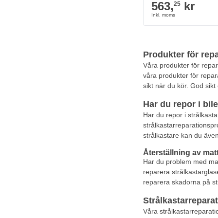
563,
kr
25
Produkter för repa
Våra produkter för repar
våra produkter för repara
sikt när du kör. God sikt 
Har du repor i bil
Har du repor i strålkast
strålkastarreparationspro
strålkastare kan du även 
Återställning av matt
Har du problem med matt,
reparera strålkastarglase
reparera skadorna på st
Strålkastarreparat
Våra strålkastarreparati