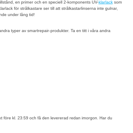
t tillstånd, en primer och en speciell 2-komponents UV-
klarlack
som
lack för strålkastare ser till att strålkastarlinserna inte gulnar,
ende under lång tid!
andra typer av smartrepair-produkter. Ta en titt i våra andra
ukt före kl. 23:59 och få den levererad redan imorgon. Har du