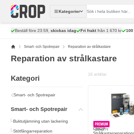
Hoppa till innehållet
Kategorier
Beställ före 23:59,
skickas idag
Fri frakt
från 1 670 kr
100
Smart- och Spotrepair
Reparation av strålkastare
Reparation av strålkastare
16
artiklar
Kategori
Smart- och Spotrepair
Smart- och Spotrepair
Buktutjämning utan lackering
The price depends on
CROP
Stötfångarreparation
Strålkastarreparation