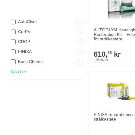
AutoGlym
1
AUTOGLYM Headligh
CarPro
1
Restoration Kit – Pole
för strålkastare
CROP
1
FINIXA
1
610,
kr
65
Koch Chemie
1
Visa fler
FINIXA reparationssat
strålkastare