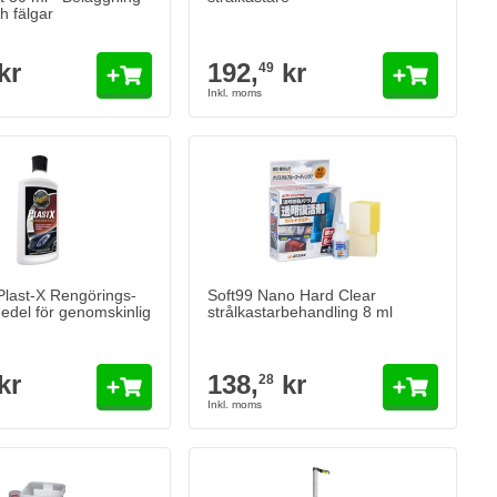
ch fälgar
kr
192,
kr
49
Plast-X Rengörings-
Soft99 Nano Hard Clear
edel för genomskinlig
strålkastarbehandling 8 ml
kr
138,
kr
28