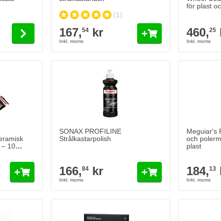
för plast o
(1)
167,
kr
460,
54
25
SONAX PROFILINE
Meguiar's 
eramisk
Strålkastarpolish
och polerm
 – 10
plast
166,
kr
184,
84
13