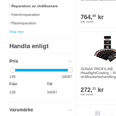
Reparation av strålkastare
Interiörreparation
764,
kr
80
Plastreparation
Visa mer
Handla enligt
Pris
SONAX PROFILINE
HeadlightCoating – K
138
34087
strålkastarbehandling
påsar
Från
Till
272,
kr
21
Varumärke