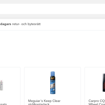
 dagars
retur- och bytesrätt
 the options chosen on the product page
Meguiar’s Keep Clear
Carpro CQu
ssats
strålkastarlack
Wheel Coat