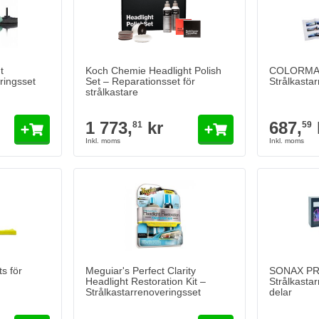
t
Koch Chemie Headlight Polish
COLORMA
ringsset
Set – Reparationsset för
Strålkasta
strålkastare
1 773,
kr
687,
81
59
s för
Meguiar's Perfect Clarity
SONAX PR
Headlight Restoration Kit –
Strålkasta
Strålkastarrenoveringsset
delar