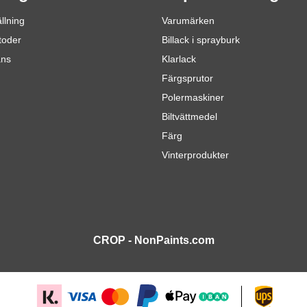
llning
Varumärken
toder
Billack i sprayburk
ans
Klarlack
Färgsprutor
Polermaskiner
Biltvättmedel
Färg
Vinterprodukter
CROP - NonPaints.com