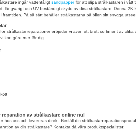
ålkastare ingår vattentåligt
sandpapper
för att slipa strålkastaren i våt
 ett långvarigt och UV-beständigt skydd av dina strålkastare. Denna 2K-klar
en i framtiden. På så sätt behåller strålkastarna på bilen sitt snygga utse
lar
r strålkastarreparationer erbjuder vi även ett brett sortiment av olika 
 vi kan göra mer för dig.
n
kott
 reparation av strålkastare online nu!
ager hos oss och levereras direkt. Beställ din strålkastarreparationsprod
paration av din strålkastare? Kontakta då våra produktspecialister.