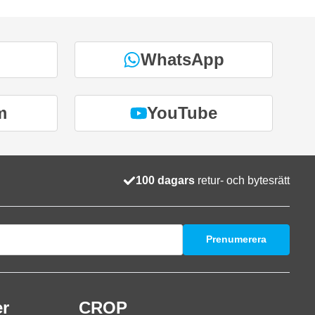
WhatsApp
m
YouTube
100 dagars
retur- och bytesrätt
Prenumerera
er
CROP