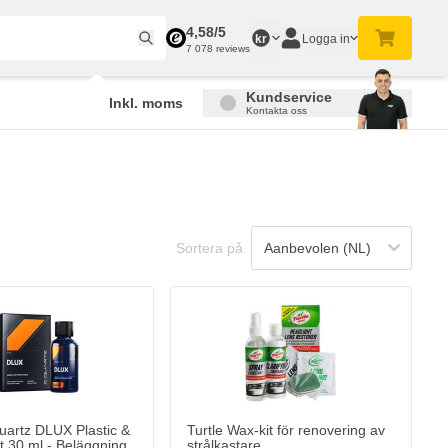
4,58/5
Logga in
kr
7 078 reviews
Kundservice
Inkl. moms
Kontakta oss
Sortera på
artz DLUX Plastic &
Turtle Wax-kit för renovering av
 30 ml - Beläggning
strålkastare