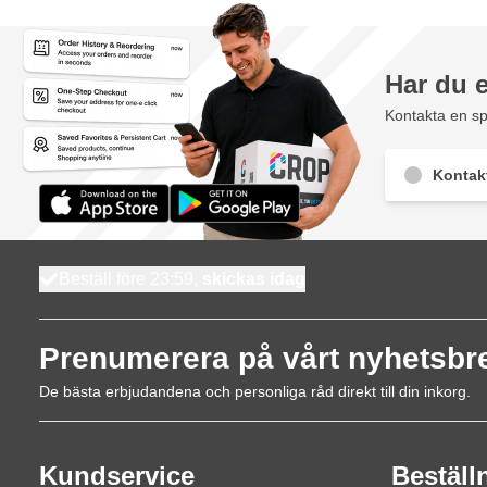
Har du 
Kontakta en sp
Kontak
Beställ före 23:59,
skickas idag
Prenumerera på vårt nyhetsbr
De bästa erbjudandena och personliga råd direkt till din inkorg.
Kundservice
Beställ