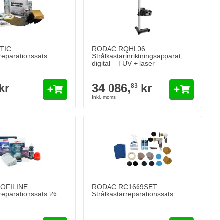
TIC
RODAC RQHL06
rreparationssats
Strålkastarinriktningsapparat,
digital – TÜV + laser
kr
34 086,
kr
83
OFILINE
RODAC RC1669SET
rreparationssats 26
Strålkastarreparationssats