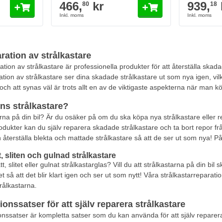
466,
kr
939,
80
18
ration av strålkastare
ation av strålkastare är professionella produkter för att återställa ska
tion av strålkastare ser dina skadade strålkastare ut som nya igen, vilke
och att synas väl är trots allt en av de viktigaste aspekterna när man kör.
ens strålkastare?
arna på din bil? Är du osäker på om du ska köpa nya strålkastare eller
dukter kan du själv reparera skadade strålkastare och ta bort repor från
återställa blekta och mattade strålkastare så att de ser ut som nya! På 
, sliten och gulnad strålkastare
 slitet eller gulnat strålkastarglas? Vill du att strålkastarna på din bi
t så att det blir klart igen och ser ut som nytt! Våra strålkastarreparati
rålkastarna.
ionssatser för att själv reparera strålkastare
onssatser är kompletta satser som du kan använda för att själv reparera s