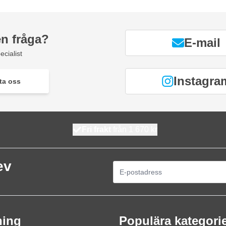
en fråga?
E-mail
ecialist
Instagra
ta oss
Fri frakt
från 1 670 kr
ev
E-postadress
ning
Populära kategori