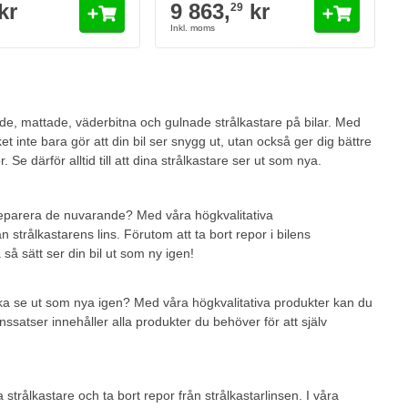
kr
9 863,
kr
29
dade, mattade, väderbitna och gulnade strålkastare på bilar. Med
t inte bara gör att din bil ser snygg ut, utan också ger dig bättre
 Se därför alltid till att dina strålkastare ser ut som nya.
 reparera de nuvarande? Med våra högkvalitativa
 strålkastarens lins. Förutom att ta bort repor i bilens
så sätt ser din bil ut som ny igen!
l ska se ut som nya igen? Med våra högkvalitativa produkter kan du
onssatser innehåller alla produkter du behöver för att själv
trålkastare och ta bort repor från strålkastarlinsen. I våra