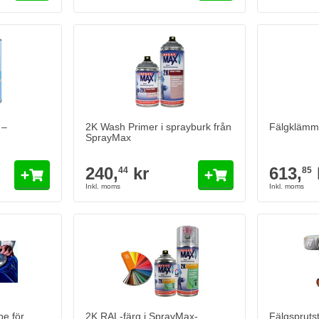
2K Wash Primer i sprayburk från SprayMax
240,
kr
44
I lager
Antal
Innehåll
Lägg till i kundvagn
 –
2K Wash Primer i sprayburk från
Fälgklämma
SprayMax
240,
kr
613,
44
85
e för
2K RAL-färg i SprayMax-
Fälgsprutstä