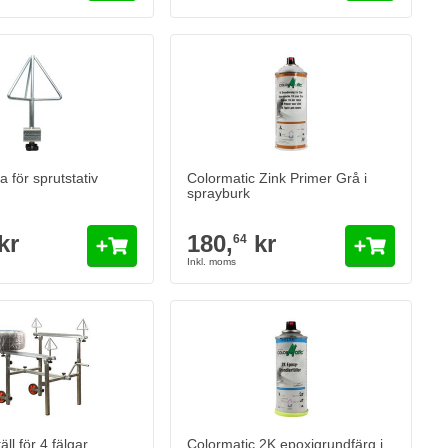
 för sprutstativ
Colormatic Zink Primer Grå i
sprayburk
kr
180,
kr
64
ll för 4 fälgar,
Colormatic 2K epoxigrundfärg i