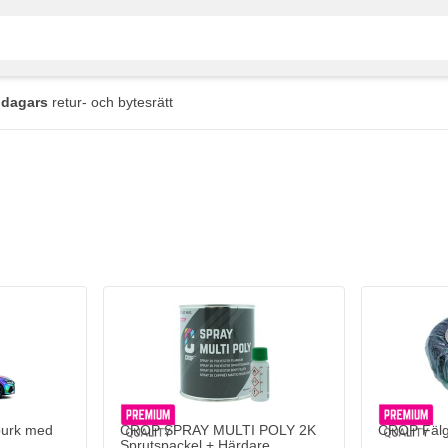
 dagars
retur- och bytesrätt
burk med
CROP SPRAY MULTI POLY 2K
CROP Fälgs
Sprutspackel + Härdare