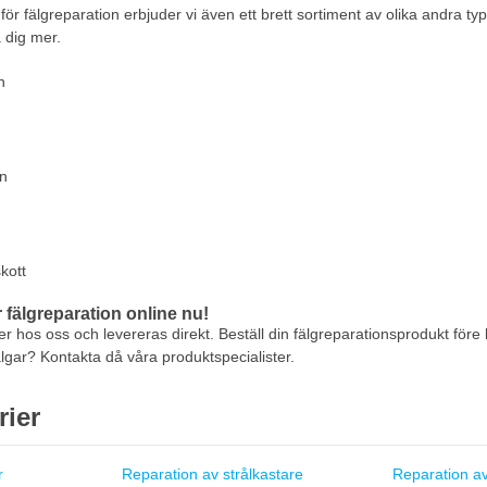
r fälgreparation erbjuder vi även ett brett sortiment av olika andra type
a dig mer.
n
on
kott
r fälgreparation online nu!
ger hos oss och levereras direkt. Beställ din fälgreparationsprodukt före
lgar? Kontakta då våra produktspecialister.
rier
r
Reparation av strålkastare
Reparation av