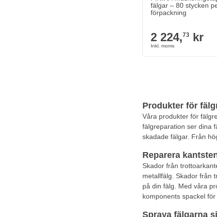
fälgar – 80 stycken p
förpackning
2 224,
kr
73
Produkter för fälg
Våra produkter för fälgr
fälgreparation ser dina f
skadade fälgar. Från hög
Reparera kantsten
Skador från trottoarkante
metallfälg. Skador från 
på din fälg. Med våra pr
komponents spackel för att
Spraya fälgarna sj