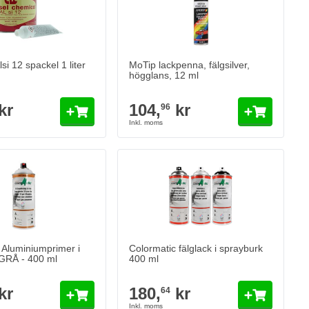
si 12 spackel 1 liter
MoTip lackpenna, fälgsilver,
högglans, 12 ml
kr
104,
kr
96
Colormatic fälglack i sprayburk 400 ml
180,
kr
64
I lager
Antal
Config Color
Lägg till i kund
 Aluminiumprimer i
Colormatic fälglack i sprayburk
GRÅ - 400 ml
400 ml
kr
180,
kr
64