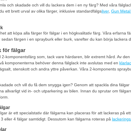
amla och skadade och vill du lackera dem i en ny färg? Med våra fälglac
u ett brett urval av olika färger, inklusive standardfälgs
ilver
,
Gun Metal 
ck
t att köpa alla färger för fälgar i en högkvalitativ färg. Våra erfarna 
er sedan färgen i en sprayburk eller burk, varefter du kan börja lackera d
för fälgar
l 2-komponentsfärg som, tack vare härdaren, blir extremt hård. Av den
 två komponenterna behöver denna fälglack inte avslutas med en
klarla
ägsalt, stenskott och andra yttre påverkan. Våra 2-komponents sprayburk
t skadade och vill du få dem snygga igen? Genom att spackla dina fälga
a allvarligt vid in- och utparkering av bilen. Innan du sprutar om fälga
form.
älgar
fälgar är ett specialstativ där fälgarna kan placeras för att lackeras på e
2, 3 eller 4 fälgar samtidigt. Dessutom kan fälgarna roteras på
lackerings
lar