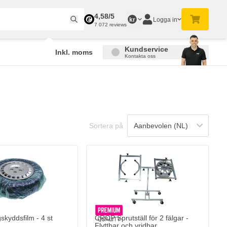
4,58/5
Logga in
kr
7 072 reviews
Kundservice
Inkl. moms
Kontakta oss
Sortera på
kyddsfilm - 4 st
CROP Sprutställ för 2 fälgar -
Flyttbar och vridbar