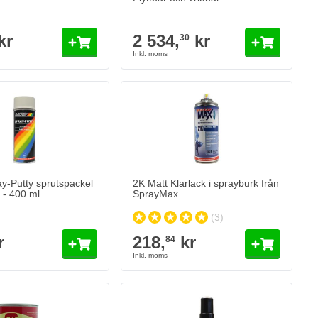
kr
2 534,
kr
30
y-Putty sprutspackel
2K Matt Klarlack i sprayburk från
 - 400 ml
SprayMax
(3)
r
218,
kr
84