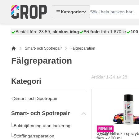
Hoppa till innehållet
Kategorier
Beställ före 23:59,
skickas idag
Fri frakt
från 1 670 kr
100
Smart- och Spotrepair
Fälgreparation
Fälgreparation
Artiklar
1
-
24
av
28
Kategori
Smart- och Spotrepair
Smart- och Spotrepair
Buktutjämning utan lackering
CROP Billack i spray
Stötfångarreparation
färg - 400 ml