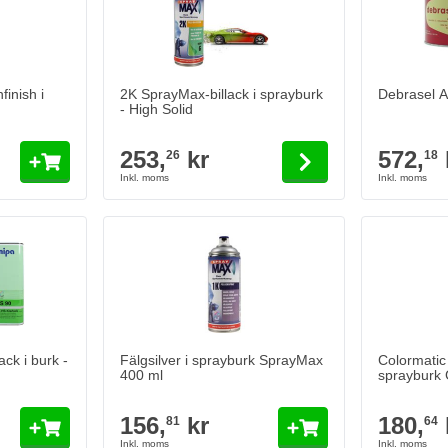
inish i
2K SprayMax-billack i sprayburk
Debrasel Al
- High Solid
253,
kr
572,
26
18
k i burk - High Solid
Lägg till i kundvagn
ack i burk -
Fälgsilver i sprayburk SprayMax
Colormatic
400 ml
sprayburk 
156,
kr
180,
81
64