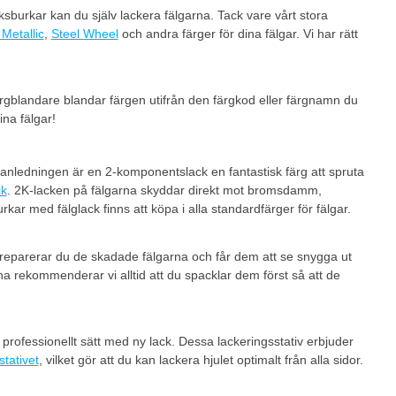
ksburkar kan du själv lackera fälgarna. Tack vare vårt stora
Metallic
,
Steel Wheel
och andra färger för dina fälgar. Vi har rätt
färgblandare blandar färgen utifrån den färgkod eller färgnamn du
ina fälgar!
 anledningen är en 2-komponentslack en fantastisk färg att spruta
ck
. 2K-lacken på fälgarna skyddar direkt mot bromsdamm,
ar med fälglack finns att köpa i alla standardfärger för fälgar.
r reparerar du de skadade fälgarna och får dem att se snygga ut
rna rekommenderar vi alltid att du spacklar dem först så att de
tt professionellt sätt med ny lack. Dessa lackeringsstativ erbjuder
stativet
, vilket gör att du kan lackera hjulet optimalt från alla sidor.