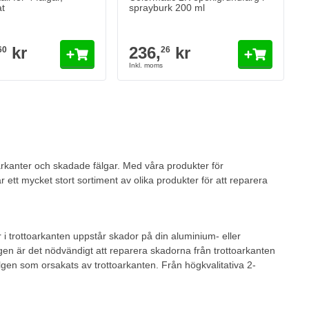
at
sprayburk 200 ml
kr
236,
kr
60
26
eading page
oarkanter och skadade fälgar. Med våra produkter för
r ett mycket stort sortiment av olika produkter för att reparera
r i trottoarkanten uppstår skador på din aluminium- eller
ngen är det nödvändigt att reparera skadorna från trottoarkanten
lgen som orsakats av trottoarkanten. Från högkvalitativa 2-