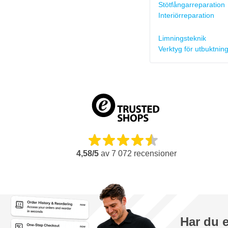
Stötfångarreparation
Interiörreparation
Limningsteknik
Verktyg för utbuktnin
4,58/5
av
7 072
recensioner
Har du 