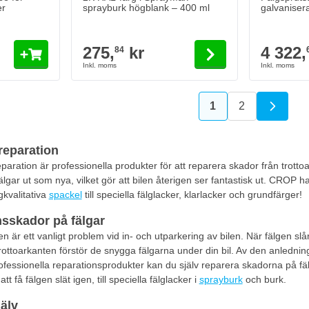
er
sprayburk högblank – 400 ml
galvaniser
275,
kr
4 322,
84
1
2
You're currently r
Sida
reparation
eparation är professionella produkter för att reparera skador från trott
älgar ut som nya, vilket gör att bilen återigen ser fantastisk ut. CROP ha
kvalitativa
spackel
till speciella fälglacker, klarlacker och grundfärger!
sskador på fälgar
n är ett vanligt problem vid in- och utparkering av bilen. När fälgen slå
trottoarkanten förstör de snygga fälgarna under din bil. Av den anledni
ofessionella reparationsprodukter kan du själv reparera skadorna på fä
 få fälgen slät igen, till speciella fälglacker i
sprayburk
och burk.
älv