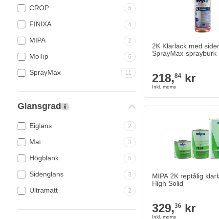
CROP
5
FINIXA
4
MIPA
2
2K Klarlack med sidenf
SprayMax-sprayburk
MoTip
6
SprayMax
11
218,
kr
84
Glansgrad
MIPA 2K reptålig klarlac
329,
kr
36
I lager
Eiglans
2
Mat
3
Antal
Innehåll
Högblank
5
Sidenglans
3
MIPA 2K reptålig klarl
High Solid
Ultramatt
2
329,
kr
36