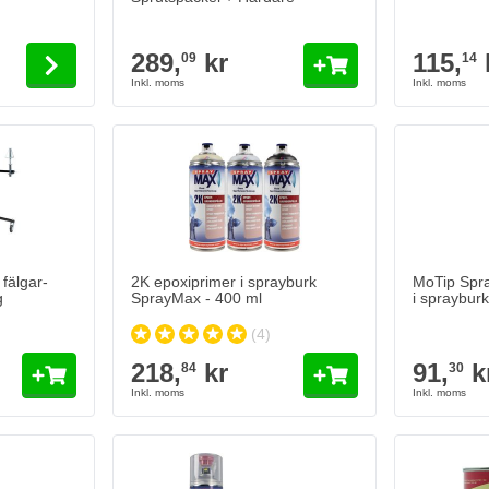
289,
kr
115,
09
14
2K epoxiprimer i sprayburk SprayMax - 400 ml
218,
kr
84
I lager
Antal
Config Color
Lägg till i kundvagn
fälgar-
2K epoxiprimer i sprayburk
MoTip Spra
g
SprayMax - 400 ml
i sprayburk
(4)
218,
kr
91,
k
84
30