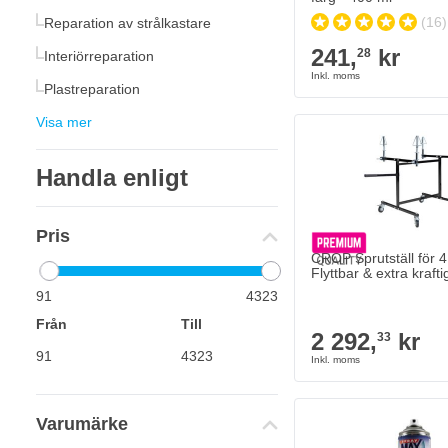
(16)
Reparation av strålkastare
241,
kr
28
Interiörreparation
Plastreparation
Visa mer
Handla enligt
Pris
CROP Sprutställ för 4 
Flyttbar & extra krafti
91
4323
Från
Till
2 292,
kr
33
Varumärke