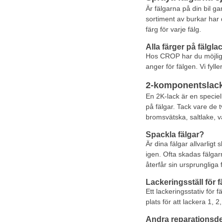
Är fälgarna på din bil g
sortiment av burkar har d
färg för varje fälg.
Alla färger på fälgla
Hos CROP har du möjlighe
anger för fälgen. Vi fyll
2-komponentslack 
En 2K-lack är en speciel
på fälgar. Tack vare de
bromsvätska, saltlake, v
Spackla fälgar?
Är dina fälgar allvarlig
igen. Ofta skadas fälgarn
återfår sin ursprungliga 
Lackeringsställ för f
Ett lackeringsstativ för 
plats för att lackera 1, 
Andra reparationsde