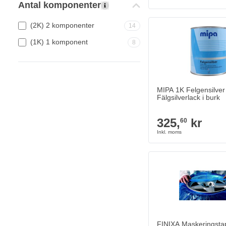
Antal komponenter
(2K) 2 komponenter
14
(1K) 1 komponent
8
MIPA 1K Felgensilver
Fälgsilverlack i burk
325,
kr
60
FINIXA Maskeringstap