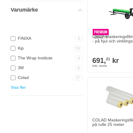
Varumärke
CROP Maskeringsfilm
FINIXA
8
- på hjul och vinkling
Kip
53
The Wrap Institute
9
691,
kr
21
3M
6
Colad
17
COLAD Maskeringsfilm 
34,
kr
85
Visa fler
I lager
Antal
Version
COLAD Maskeringsfil
på rulle 25 meter