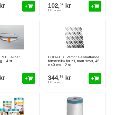
kr
102,
kr
59
PPF Fällbar
FOLIATEC Vector självhäftande
g – 4 st
fönsterfilm för bil, matt svart, 45
x 40 cm – 2 st
kr
344,
kr
98
ASK OUTDOOR Skyddsfilm med maskeringstejp – För utomhusbruk