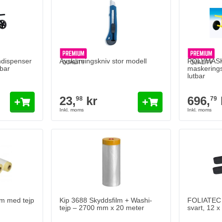
dispenser
Avskärningskniv stor modell
POLYMASK 
sbar
maskerings
lutbar
23,
kr
696,
98
79
med tejp på rulle 25 meter
Lägg till i kundvagn
m med tejp
Kip 3688 Skyddsfilm + Washi-
FOLIATEC S
tejp – 2700 mm x 20 meter
svart, 12 x