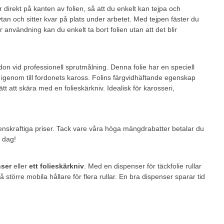
 direkt på kanten av folien, så att du enkelt kan tejpa och
å ytan och sitter kvar på plats under arbetet. Med tejpen fäster du
r användning kan du enkelt ta bort folien utan att det blir
ordon vid professionell sprutmålning. Denna folie har en speciell
 igenom till fordonets kaross. Folins färgvidhäftande egenskap
ätt att skära med en folieskärkniv. Idealisk för karosseri,
renskraftiga priser. Tack vare våra höga mängdrabatter betalar du
a dag!
nser
eller
ett folieskärkniv
. Med en dispenser för täckfolie rullar
å större mobila hållare för flera rullar. En bra dispenser sparar tid