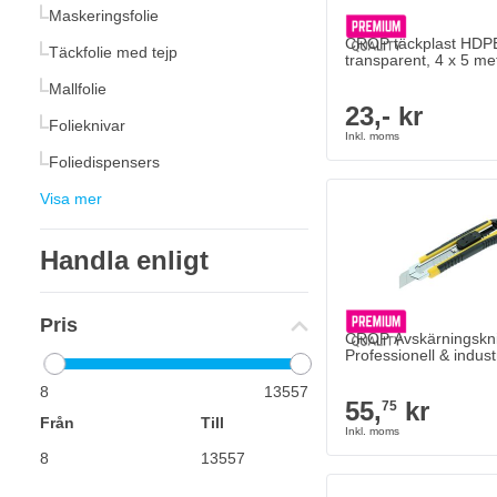
Maskeringsfolie
CROP täckplast HDP
Täckfolie med tejp
transparent, 4 x 5 me
Mallfolie
23,- kr
Folieknivar
Foliedispensers
Visa mer
Handla enligt
Pris
CROP Avskärningskn
Professionell & industr
8
13557
55,
kr
75
Från
Till