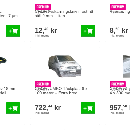
E,
CROP Avskärningskniv i rostfritt
Avskärnings
ter - 7 µm
stål 9 mm – liten
12,
kr
8,
kr
40
50
iv 18 mm –
CROP JUMBO Täckplast 6 x
CROP Färg
iell
100 meter – Extra bred
4 x 300 met
722,
kr
957,
44
58