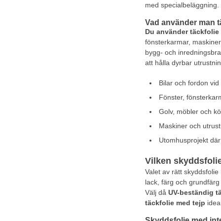
med specialbeläggning. De
Vad använder man täc
Du använder täckfolie 
fönsterkarmar, maskiner
bygg- och inredningsbran
att hålla dyrbar utrustn
Bilar och fordon vid
Fönster, fönsterkar
Golv, möbler och kö
Maskiner och utrustn
Utomhusprojekt där
Vilken skyddsfoli
Valet av rätt skyddsfolie
lack, färg och grundfärg 
Välj då
UV-beständig tä
täckfolie med tejp
ideal
Skyddsfolie med int