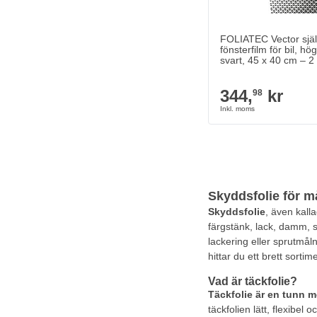
FOLIATEC Vector sjä
fönsterfilm för bil, hö
svart, 45 x 40 cm – 2 
344,
kr
98
Skyddsfolie för m
Skyddsfolie
, även kall
färgstänk, lack, damm, s
lackering eller sprutm
hittar du ett brett sorti
Vad är täckfolie?
Täckfolie är en tunn m
täckfolien lätt, flexibel 