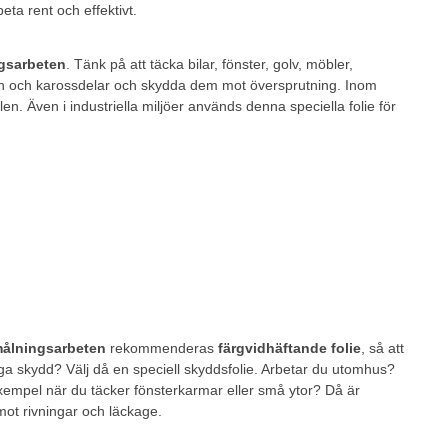
eta rent och effektivt.
ngsarbeten
. Tänk på att täcka bilar, fönster, golv, möbler,
ilen och karossdelar och skydda dem mot översprutning. Inom
n. Även i industriella miljöer används denna speciella folie för
målningsarbeten
rekommenderas
färgvidhäftande folie
, så att
jliga skydd? Välj då en speciell skyddsfolie. Arbetar du utomhus?
ll exempel när du täcker fönsterkarmar eller små ytor? Då är
 mot rivningar och läckage.