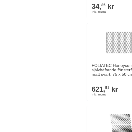
34,
kr
85
FOLIATEC Honeyco
självhäftande fönsterfi
matt svart, 75 x 50 cm
621,
kr
51