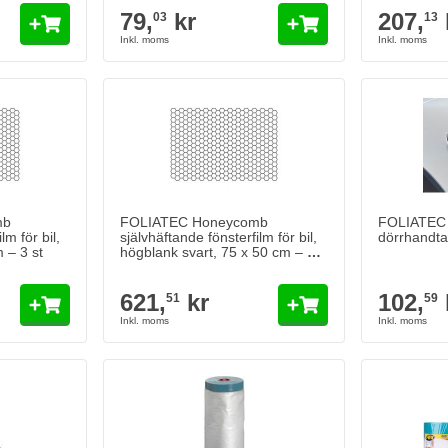
79,
kr
207,
03
13
mb
FOLIATEC Honeycomb
FOLIATEC 
lm för bil,
självhäftande fönsterfilm för bil,
dörrhandta
 – 3 st
högblank svart, 75 x 50 cm – 3
st
621,
kr
102,
51
59
HPX EASY M
43,
kr
90
I lager
Antal