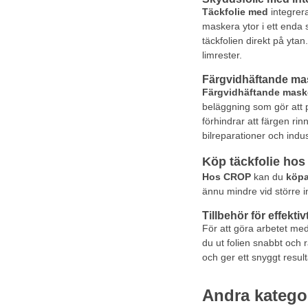
Täckfolie med
integrer
maskera ytor i ett enda s
täckfolien direkt på ytan
limrester.
Färgvidhäftande mas
Färgvidhäftande mask
beläggning som gör att 
förhindrar att färgen rin
bilreparationer och indu
Köp täckfolie ho
Hos CROP
kan du
köpa
ännu mindre vid större in
Tillbehör för effekti
För att göra arbetet med
du ut folien snabbt och r
och ger ett snyggt result
Andra katego