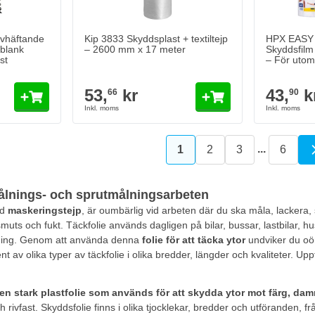
lvhäftande
Kip 3833 Skyddsplast + textiltejp
HPX EAS
gblank
– 2600 mm x 17 meter
Skyddsfilm
st
– För uto
53,
kr
43,
k
66
90
...
1
2
3
6
You're currently reading
Sida
Sida
Sida
ålnings- och sprutmålningsarbeten
ad
maskeringstejp
, är oumbärlig vid arbeten där du ska måla, lackera, 
muts och fukt. Täckfolie används dagligen på bilar, bussar, lastbilar, 
ålning. Genom att använda denna
folie för att täcka ytor
undviker du oö
ment av olika typer av täckfolie i olika bredder, längder och kvaliteter.
en stark plastfolie som används för att skydda ytor mot färg, da
och rivfast. Skyddsfolie finns i olika tjocklekar, bredder och utföranden, fr