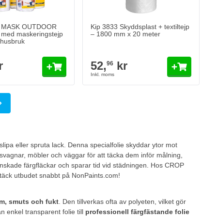
Lägg till i kundvagn
Y MASK OUTDOOR
Kip 3833 Skyddsplast + textiltejp
 med maskeringstejp
– 1800 mm x 20 meter
mhusbruk
r
52,
kr
96
 page
slipa eller spruta lack. Denna specialfolie skyddar ytor mot
husvagnar, möbler och väggar för att täcka dem inför målning,
nskade färgfläckar och sparar tid vid städningen. Hos CROP
 Upptäck utbudet snabbt på NonPaints.com!
mm, smuts och fukt
. Den tillverkas ofta av polyeten, vilket gör
ån enkel transparent folie till
professionell färgfästande folie