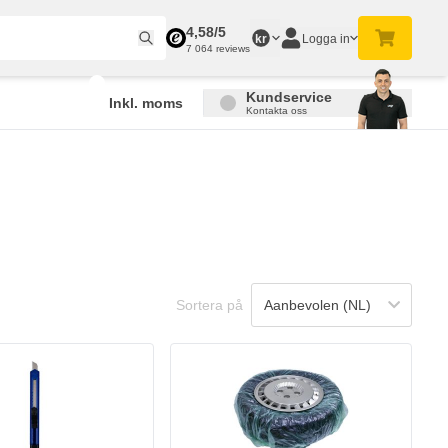
4,58/5
Logga in
kr
7 064 reviews
Kundservice
Inkl. moms
Kontakta oss
Sortera på