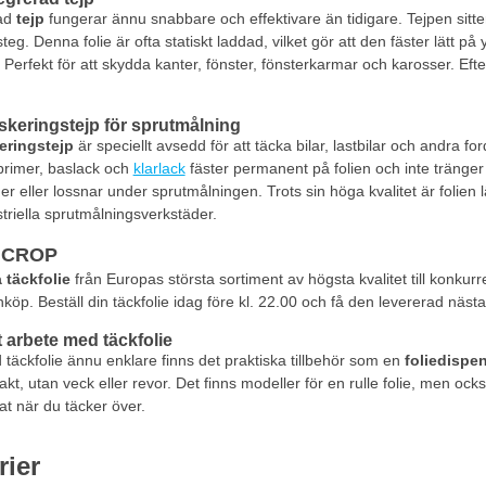
ad
tejp
fungerar ännu snabbare och effektivare än tidigare. Tejpen sitter
teg. Denna folie är ofta statiskt laddad, vilket gör att den fäster lätt p
. Perfekt för att skydda kanter, fönster, fönsterkarmar och karosser. Efte
keringstejp för sprutmålning
eringstejp
är speciellt avsedd för att täcka bilar, lastbilar och andra f
primer, baslack och
klarlack
fäster permanent på folien och inte tränger
ner eller lossnar under sprutmålningen. Trots sin höga kvalitet är folien l
striella sprutmålningsverkstäder.
s CROP
 täckfolie
från Europas största sortiment av högsta kvalitet till konkur
köp. Beställ din täckfolie idag före kl. 22.00 och få den levererad näst
vt arbete med täckfolie
 täckfolie ännu enklare finns det praktiska tillbehör som en
foliedispe
akt, utan veck eller revor. Det finns modeller för en rulle folie, men ocks
at när du täcker över.
rier