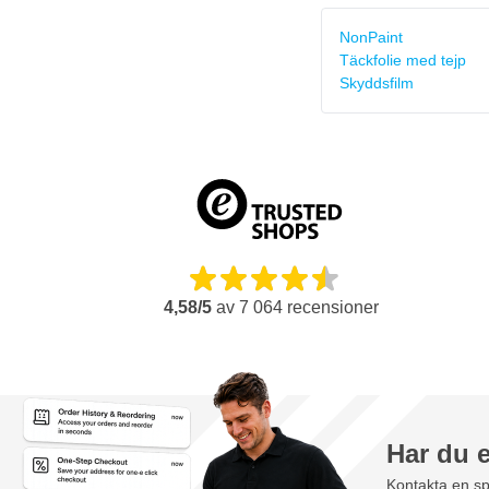
NonPaint
Täckfolie med tejp
Skyddsfilm
4,58/5
av
7 064
recensioner
Har du 
Kontakta en sp