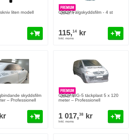
kniv liten modell
CROP Fälgskyddsfilm - 4 st
115,
kr
14
bindande skyddsfilm
CROP BIG-5 täckplast 5 x 120
er – Professionell
meter – Professionell
kr
1 017,
kr
38
Slipguard – halkskyddsfilm för golv