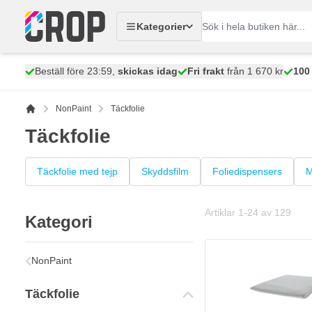
Hoppa till innehållet
Kategorier
Beställ före 23:59,
skickas idag
Fri frakt
från 1 670 kr
100
NonPaint
Täckfolie
Täckfolie
Täckfolie med tejp
Skyddsfilm
Foliedispensers
M
Artiklar
1
-
24
av
129
Kategori
NonPaint
Täckfolie