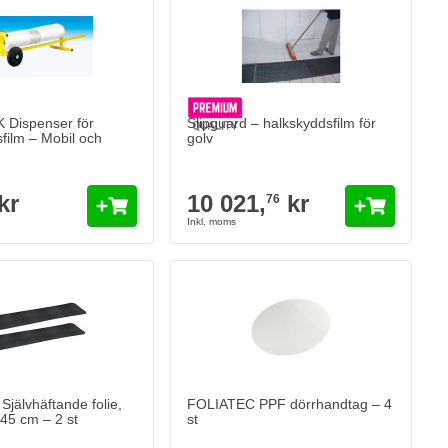
10 021,
kr
76
I lager
Antal
Version
Lägg till i kund
Dispenser för
Slipguard – halkskyddsfilm för
film – Mobil och
golv
kr
10 021,
kr
76
jälvhäftande folie,
FOLIATEC PPF dörrhandtag – 4
 45 cm – 2 st
st