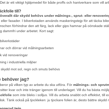
t är ett viktigt hjälpmedel för både proffs och hantverkare som vill arb
kfolie till?
överallt där skydd behövs under målnings-, sprut- eller renoveri
 eller fasader. I bilverkstaden används maskeringstejp för att täcka b
schen förhindrar den att färg, lack eller gips hamnar på oönskade ställe
ing dammfri under arbetet. Kort sagt:
 bilverkstäder
mar och dörrar vid målningsarbeten
k vid renoveringar
ing i industriella miljöer
 skydd mot sol, regn och smuts behövs
e behöver jag?
 beror på vilken typ av arbete du ska utföra. För
målnings- och sprut
sitter kvar och inte tränger igenom till underlaget. Vill du ha bästa mö
ckfolie
som inte bleks i solljus. Vill du arbeta snabbt och effektivt, ti
isk. Tänk också på tjockleken: ju tjockare folien är, desto bättre skydd
egrerad tejp