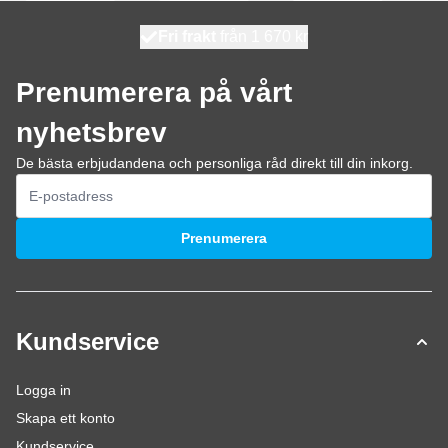
100 dagars
Fri frakt
från 1 670 kr
skickas idag
Prenumerera på vårt
nyhetsbrev
De bästa erbjudandena och personliga råd direkt till din inkorg.
E-postadress
Prenumerera
Kundservice
Logga in
Skapa ett konto
Kundservice