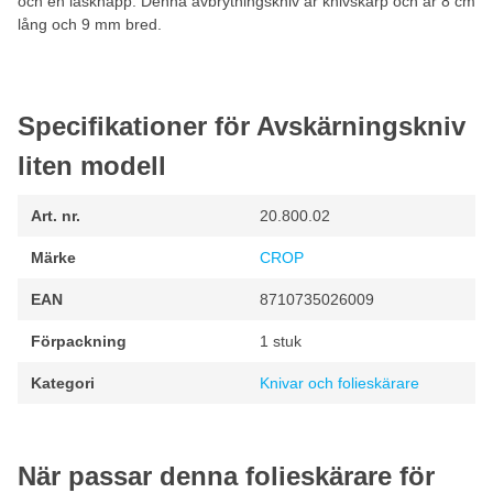
och en låsknapp. Denna avbrytningskniv är knivskarp och är 8 cm
lång och 9 mm bred.
Specifikationer för Avskärningskniv
liten modell
Art. nr.
20.800.02
Märke
CROP
EAN
8710735026009
Förpackning
1 stuk
Kategori
Knivar och folieskärare
När passar denna folieskärare för