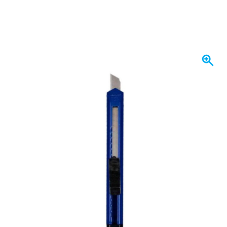
I lager
8,
kr
50
Inkl. moms
Antal
Lägg till i kundvagn
Beställ före 23:59,
skickas idag
Fri frakt
från 1 670 kr
100 dagars
retur- och bytesrätt
Kundrecensioner:
4,58/5
(7 072 recensioner)