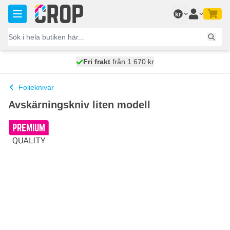
Hoppa till innehållet
kr
100 dagars
Fri frakt
från 1 670 kr
skickas idag
Folieknivar
Avskärningskniv liten modell