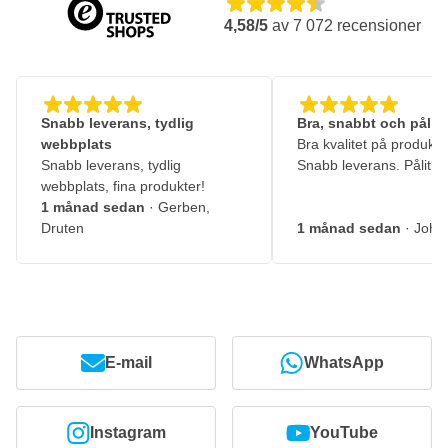
4,58/5
av
7 072
recensioner
Snabb leverans, tydlig
Bra, snabbt och pålitl
webbplats
Bra kvalitet på produkte
Snabb leverans, tydlig
Snabb leverans. Pålitlig
webbplats, fina produkter!
1 månad sedan
· Gerben,
Druten
1 månad sedan
· John
E-mail
WhatsApp
Instagram
YouTube