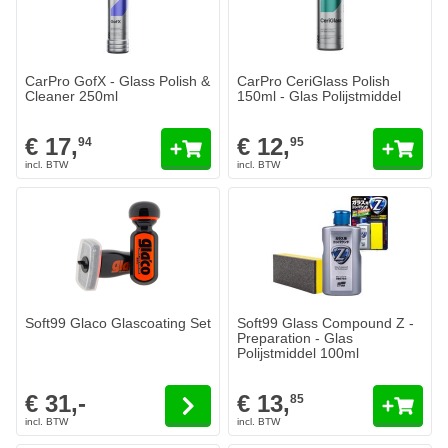
CarPro GofX - Glass Polish &
CarPro CeriGlass Polish
Cleaner 250ml
150ml - Glas Polijstmiddel
€ 17,
€ 12,
94
95
De prijs is afhankelijk van de gekozen opties op de productpagina
Soft99 Glaco Glascoating Set
Soft99 Glass Compound Z -
Preparation - Glas
Polijstmiddel 100ml
€ 31,-
€ 13,
85