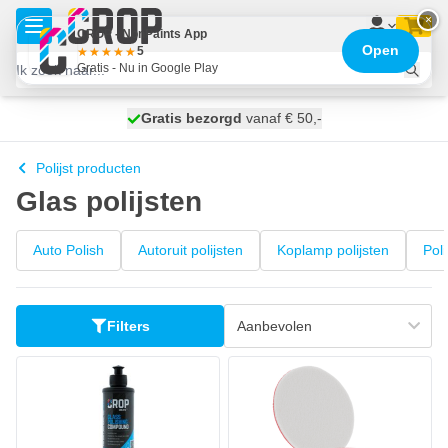
Ga naar de inhoud
×
CROP - NonPaints App
Open
5
Gratis - Nu in Google Play
100 dagen
Gratis bezorgd
vanaf € 50,-
maandag bezorgd
Polijst producten
Glas polijsten
Auto Polish
Autoruit polijsten
Koplamp polijsten
Poli
Filters