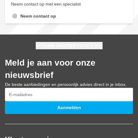
Neem contact op met een specialist
Neem contact op
100 dagen
Gratis bezorgd
vanaf € 50,-
maandag bezorgd
Meld je aan voor onze
nieuwsbrief
De beste aanbiedingen en persoonlijk advies direct in je inbox.
E-mailadres
Aanmelden