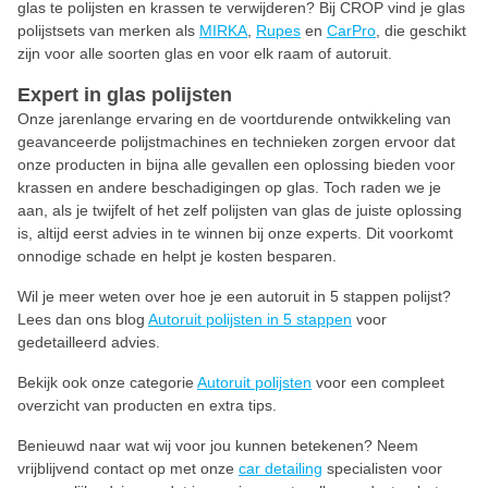
glas te polijsten en krassen te verwijderen? Bij CROP vind je glas
polijstsets van merken als
MIRKA
,
Rupes
en
CarPro
, die geschikt
zijn voor alle soorten glas en voor elk raam of autoruit.
Expert in glas polijsten
Onze jarenlange ervaring en de voortdurende ontwikkeling van
geavanceerde polijstmachines en technieken zorgen ervoor dat
onze producten in bijna alle gevallen een oplossing bieden voor
krassen en andere beschadigingen op glas. Toch raden we je
aan, als je twijfelt of het zelf polijsten van glas de juiste oplossing
is, altijd eerst advies in te winnen bij onze experts. Dit voorkomt
onnodige schade en helpt je kosten besparen.
Wil je meer weten over hoe je een autoruit in 5 stappen polijst?
Lees dan ons blog
Autoruit polijsten in 5 stappen
voor
gedetailleerd advies.
Bekijk ook onze categorie
Autoruit polijsten
voor een compleet
overzicht van producten en extra tips.
Benieuwd naar wat wij voor jou kunnen betekenen? Neem
vrijblijvend contact op met onze
car detailing
specialisten voor