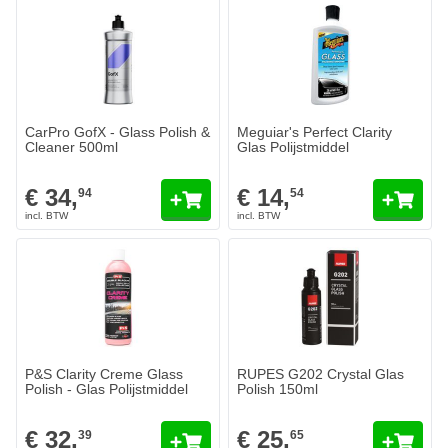
CarPro GofX - Glass Polish &
Meguiar's Perfect Clarity
Cleaner 500ml
Glas Polijstmiddel
€ 34,
€ 14,
94
54
P&S Clarity Creme Glass
RUPES G202 Crystal Glas
Polish - Glas Polijstmiddel
Polish 150ml
€ 32,
€ 25,
39
65