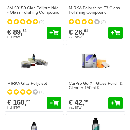
3M 60150 Glas Polijstmiddel
MIRKA Polarshine E3 Glass
- Glass Polishing Compound
Polishing Compound
(2)
(2)
€ 89,
€ 26,
81
91
MIRKA Glas Polijstset
€ 160,
65
Op voorraad
Aantal
Diameter
In mijn winkelwagen
MIRKA Glas Polijstset
CarPro GofX - Glass Polish &
Cleaner 150ml Kit
(1)
€ 160,
€ 42,
65
96