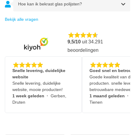
Hoe kan ik bekrast glas polijsten?
Bekijk alle vragen
9,5/10
uit
34.291
beoordelingen
Snelle levering, duidelijke
Goed snel en betrouw
website
Goede kwaliteit van de
Snelle levering, duidelijke
producten. snelle leveri
website, mooie producten!
betrouwbare medewerk
1 week geleden
·
Gerben,
1 maand geleden
·
J
Druten
Tienen