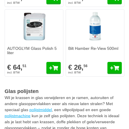
AUTOGLYM Glass Polish 5
Bilt Hamber Re-View 500ml
liter
€ 64,
€ 26,
51
56
Glas polijsten
Wil je krassen in glas verwijderen en je ramen, autoruiten of
andere glasoppervlakken weer als nieuw laten stralen? Met
speciaal glas
polijstmiddel
, een viltpolijstpad en een goede
polijstmachine
kun je zelf glas polijsten. Deze techniek is ideaal
als je last hebt van krassen, doffe plekken of gele/verweerde
glasoppervlakken – zodat je zonder de hoge kosten van