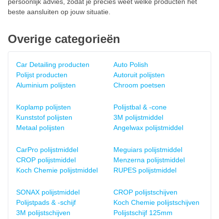
persoonlijk advies, zodat je precies weet welke producten het
beste aansluiten op jouw situatie.
Overige categorieën
Car Detailing producten
Auto Polish
Polijst producten
Autoruit polijsten
Aluminium polijsten
Chroom poetsen
Koplamp polijsten
Polijstbal & -cone
Kunststof polijsten
3M polijstmiddel
Metaal polijsten
Angelwax polijstmiddel
CarPro polijstmiddel
Meguiars polijstmiddel
CROP polijstmiddel
Menzerna polijstmiddel
Koch Chemie polijstmiddel
RUPES polijstmiddel
SONAX polijstmiddel
CROP polijstschijven
Polijstpads & -schijf
Koch Chemie polijstschijven
3M polijstschijven
Polijstschijf 125mm