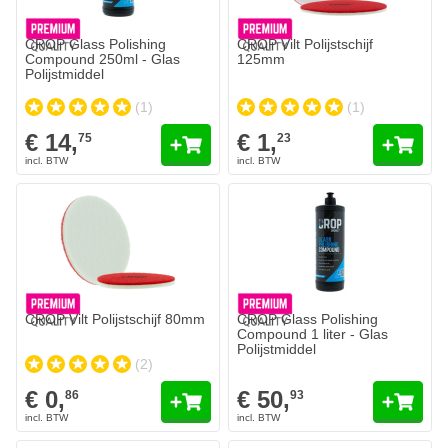
CROP Glass Polishing
CROP Vilt Polijstschijf
Compound 250ml - Glas
125mm
Polijstmiddel
(1)
(1)
€ 14,
€ 1,
75
23
CROP Vilt Polijstschijf 80mm
CROP Glass Polishing
Compound 1 liter - Glas
Polijstmiddel
(2)
€ 0,
€ 50,
86
93