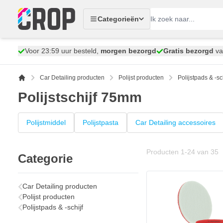
Ga naar de inhoud
Categorieën
Voor 23:59 uur besteld,
morgen bezorgd
Gratis bezorgd
va
Car Detailing producten
Polijst producten
Polijstpads & -sch
Polijstschijf 75mm
Polijstmiddel
Polijstpasta
Car Detailing accessoires
Producten
1
-
24
van
35
Categorie
Car Detailing producten
Polijst producten
Polijstpads & -schijf