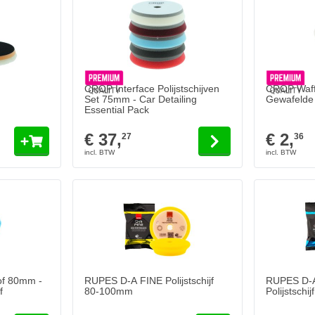
De prijs is afhankelijk van de gekozen opties op de
CROP Interface Polijstschijven
CROP Waff
Set 75mm - Car Detailing
Gewafelde P
Essential Pack
€ 37,
€ 2,
27
36
of 80mm -
RUPES D-A FINE Polijstschijf
RUPES D-
f
80-100mm
Polijstsch