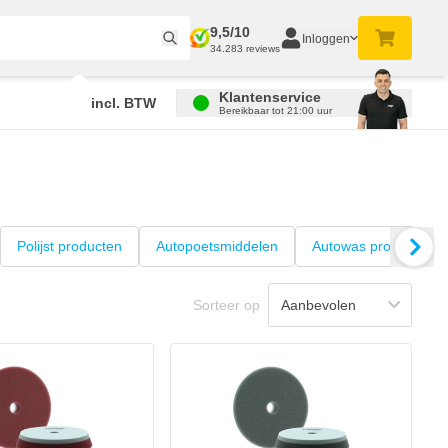
9,5/10
Inloggen
34.283 reviews
Klantenservice
incl. BTW
Bereikbaar tot 21:00 uur
Polijst producten
Autopoetsmiddelen
Autowas producten
Sorteer op