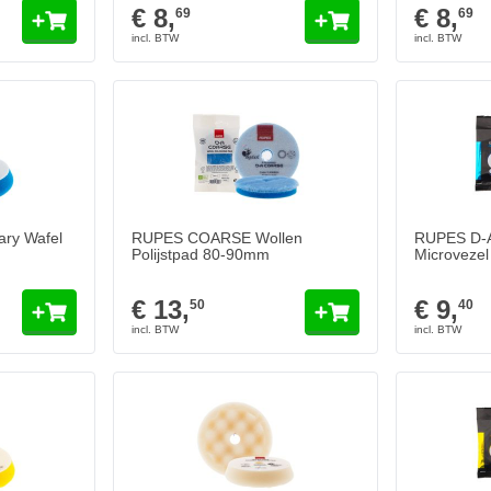
€ 8,
€ 8,
69
69
ry Wafel
RUPES COARSE Wollen
RUPES D-
Polijstpad 80-90mm
Microvezel
€ 13,
€ 9,
50
40