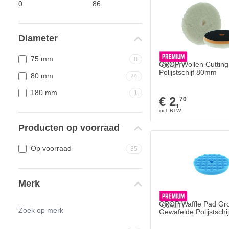
Diameter
75 mm
8
CROP Wollen Cutting
Polijstschijf 80mm
80 mm
24
180 mm
1
€ 2,
70
Producten op voorraad
Op voorraad
35
Merk
CROP Waffle Pad Gr
Gewafelde Polijstschij