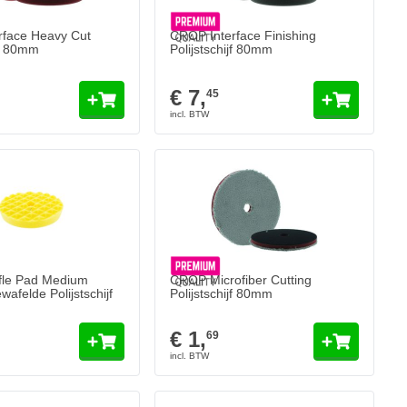
rface Heavy Cut
CROP Interface Finishing
jf 80mm
Polijstschijf 80mm
€ 7,
45
le Pad Medium
CROP Microfiber Cutting
afelde Polijstschijf
Polijstschijf 80mm
€ 1,
69