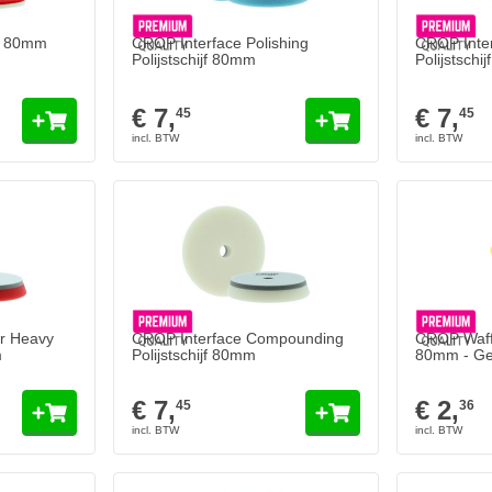
jf 80mm
CROP Interface Polishing
CROP Inte
Polijstschijf 80mm
Polijstschi
€ 7,
€ 7,
45
45
r Heavy
CROP Interface Compounding
CROP Waff
m
Polijstschijf 80mm
80mm - Gew
€ 7,
€ 2,
45
36