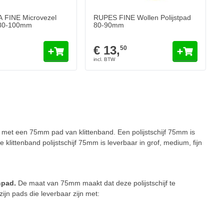
 FINE Microvezel
RUPES FINE Wollen Polijstpad
d 80-100mm
80-90mm
€ 13,
50
 pagina
 met een 75mm pad van klittenband. Een polijstschijf 75mm is
klittenband polijstschijf 75mm is leverbaar in grof, medium, fijn
npad.
De maat van 75mm maakt dat deze polijstschijf te
ijn pads die leverbaar zijn met: