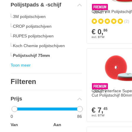
Polijstpads & -schijf
CROP Vilt Polijstschi
3M polijstschijven
(2)
CROP polijstschijven
€ 0,
86
RUPES polijstschijven
Koch Chemie polijstschijven
Polijstschijf 75mm
Toon meer
Filteren
CROP Interface Supe
Cut Polijstschijf 80m
Prijs
€ 7,
45
0
86
Van
Aan