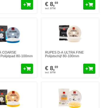
€ 8,
69
A COARSE
RUPES D-A ULTRA FINE
 Polijstpad 80-100mm
Polijstschijf 80-100mm
€ 8,
69