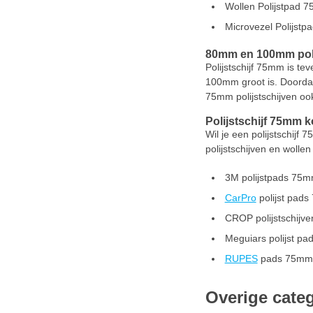
Wollen Polijstpad 
Microvezel Polijst
80mm en 100mm pol
Polijstschijf 75mm is t
100mm groot is. Doordat 
75mm polijstschijven o
Polijstschijf 75mm
Wil je een polijstschijf
polijstschijven en woll
3M polijstpads 75
CarPro
polijst pad
CROP polijstschijv
Meguiars polijst p
RUPES
pads 75mm
Overige cate