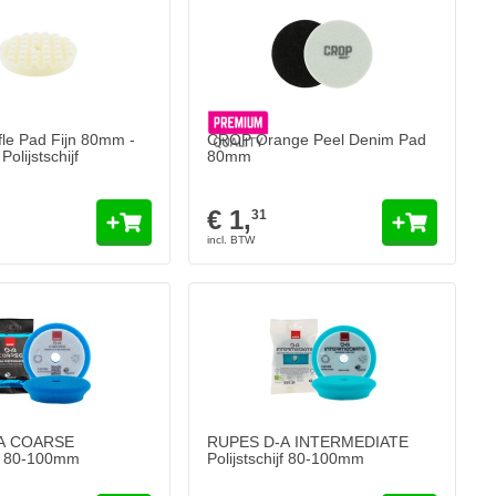
 productpagina
le Pad Fijn 80mm -
CROP Orange Peel Denim Pad
olijstschijf
80mm
€ 1,
31
A COARSE
RUPES D-A INTERMEDIATE
ijf 80-100mm
Polijstschijf 80-100mm