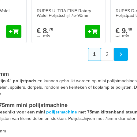
Wafel
RUPES ULTRA FINE Rotary
RUPES D-A
Wafel Polijstschijf 75-90mm
Polijstpa
€ 8,
€ 9,
70
40
1
2
U lees momenteel
Pagina
75mm
ijn 4" polijstpads
en kunnen gebruikt worden op mini polijstmachines
len, spoilers, dorpels, rondom een kenteken of koplamp te polijsten. De 
n.
r 75mm mini polijstmachine
geschikt voor een mini
polijstmachine
met 75mm klittenband steu
lijsten van kleine delen en stukken. Polijstschijven met 75mm diameter z
5mm