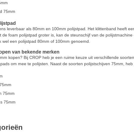
75mm
pad 75mm
ijstpad
evens leverbaar als 80mm en 100mm polijstpad. Het klittenband heeft 
de foam polijstpad groter is, kan de steunschijf van de polijstmachine 
ok wel een polijstpad 80mm of 100mm genoemd.
 kopen van bekende merken
 75mm kopen? Bij CROP heb je een ruime keuze uit verschillende soorten 4
en pads om mee te polijsten. Naast de soorten polijstschijven 75mm, h
mm
s 75mm
en 75mm
ads 75mm
gorieën