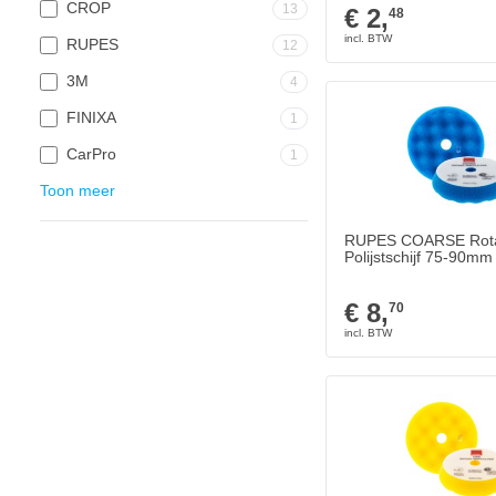
CROP
13
€ 2,
48
RUPES
12
3M
4
FINIXA
1
CarPro
1
Toon meer
RUPES COARSE Rota
Polijstschijf 75-90mm
€ 8,
70