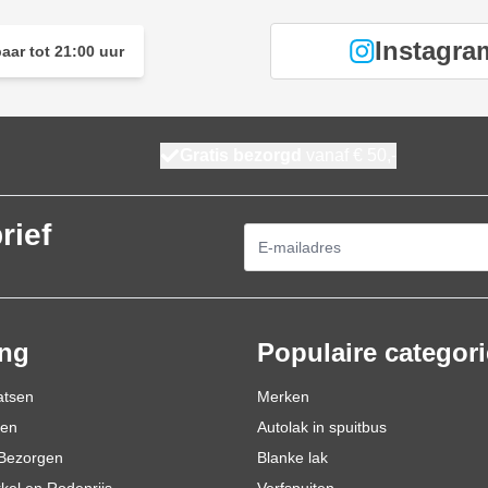
Instagra
aar tot 21:00 uur
Gratis bezorgd
vanaf € 50,-
rief
E-mailadres
ing
Populaire categor
atsen
Merken
den
Autolak in spuitbus
Bezorgen
Blanke lak