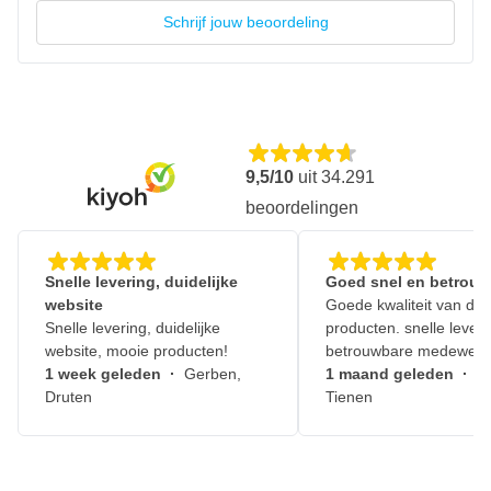
Snelle en effectieve werking
Schrijf jouw beoordeling
Veilig voor lak en kunststof randen
Verwijdert nicotine- en rookvlekken
Reiniging van hardnekkig vuil zoals insecten
Laat glas kristalhelder achter
9,5/10
uit
34.291
beoordelingen
Snelle levering, duidelijke
Goed snel en betrouw
website
Goede kwaliteit van de
Snelle levering, duidelijke
producten. snelle leveri
website, mooie producten!
betrouwbare medewerk
1 week geleden
·
Gerben,
1 maand geleden
·
J
Druten
Tienen