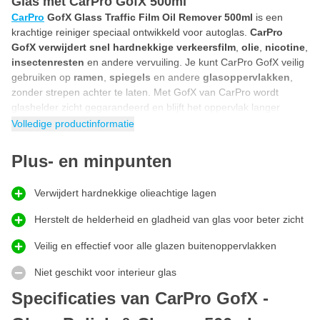
Glas met CarPro GofX 500ml
CarPro
GofX Glass Traffic Film Oil Remover 500ml
is een
krachtige reiniger speciaal ontwikkeld voor autoglas.
CarPro
GofX verwijdert snel hardnekkige verkeersfilm
,
olie
,
nicotine
,
insectenresten
en andere vervuiling. Je kunt CarPro GofX veilig
gebruiken op
ramen
,
spiegels
en andere
glasoppervlakken
,
zonder strepen achter te laten. Met GofX van CarPro wordt
glashelder zicht gegarandeerd en blijft het oppervlak langer
schoon.
Volledige productinformatie
Bereid glas voor op Coatings en Sealants met CarPro
Plus- en minpunten
GofX
Bereid glas voor op Coatings en Sealants met CarPro GofX
.
Deze
Glass Polish van CarPro
herstelt direct de helderheid en
Verwijdert hardnekkige olieachtige lagen
transparantie van alle autoruiten. Dankzij de hybride formule van
chemische ingrediënten en fijne abrasieven verwijdert het
Herstelt de helderheid en gladheid van glas voor beter zicht
moeiteloos hardnekkige vervuiling die reguliere glasreinigers niet
Veilig en effectief voor alle glazen buitenoppervlakken
aankunnen, zoals olieachtige verkeersfilm, ingedroogde
insectenresten, watervlekken en oude coatings of sealants. Het
Niet geschikt voor interieur glas
polijstmiddel
herstelt de gladheid van het glas en verbetert het
zicht, terwijl het de oppervlakte voorbereidt voor een optimale
Specificaties van CarPro GofX -
hechting van sealants of coatings. GofX kan zowel met de hand