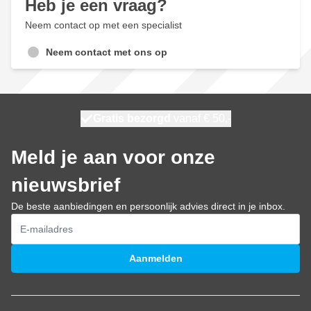
Heb je een vraag?
Neem contact op met een specialist
Neem contact met ons op
100 dagen
Gratis bezorgd
vanaf € 50,-
maandag bezorgd
Meld je aan voor onze
nieuwsbrief
De beste aanbiedingen en persoonlijk advies direct in je inbox.
E-mailadres
Aanmelden