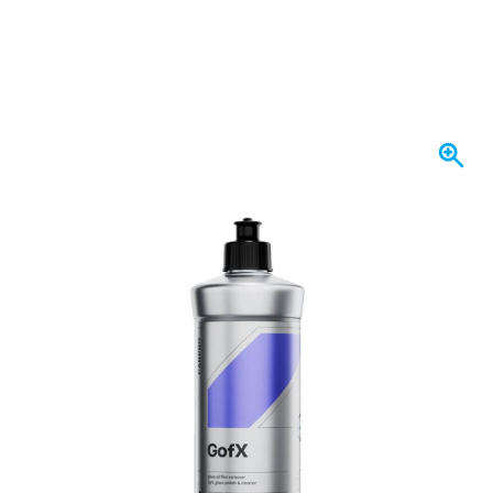
Op voorraad
Uitvoering
CarPro GofX - Glass Polish & Cleaner 500ml
€ 34,
94
incl. BTW
Aantal
In mijn winkelwagen
Voor 23:59 uur besteld,
maandag bezorgd