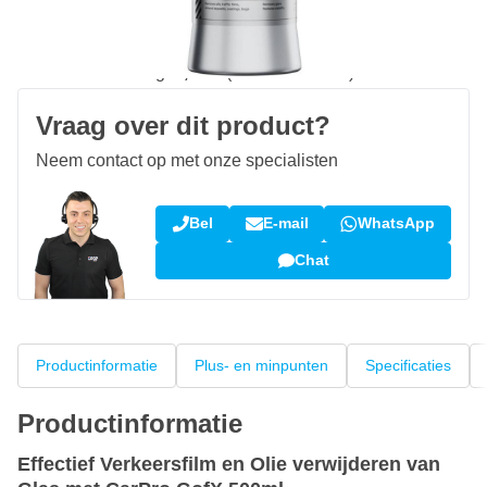
Gratis bezorgd
vanaf € 50,-
100 dagen
retourneren en ruilen
Klantbeoordeling:
9,5/10
(34.291 reviews)
Vraag over dit product?
Neem contact op met onze specialisten
Bel
E-mail
WhatsApp
Chat
Productinformatie
Plus- en minpunten
Specificaties
Productinformatie
Effectief Verkeersfilm en Olie verwijderen van