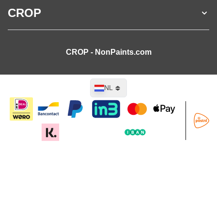
CROP
CROP - NonPaints.com
Taal
NL
In mijn winkelwagen