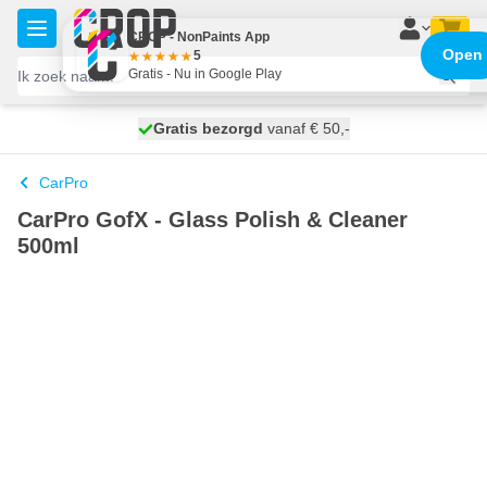
Ga naar de inhoud
CROP - NonPaints App
Open
5
Gratis - Nu in Google Play
100 dagen
Gratis bezorgd
vanaf € 50,-
maandag bezorgd
CarPro
CarPro GofX - Glass Polish & Cleaner
500ml