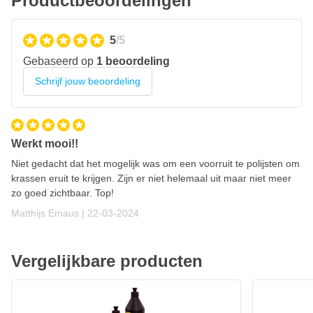
Productbeoordelingen
5
/5
Gebaseerd op
1 beoordeling
Schrijf jouw beoordeling
Werkt mooi!!
Niet gedacht dat het mogelijk was om een voorruit te polijsten om
krassen eruit te krijgen. Zijn er niet helemaal uit maar niet meer
zo goed zichtbaar. Top!
22 maart 2024
Matthijs Emaus |
22-03-2024
Vergelijkbare producten
MIRKA Polarshine E3 Glass Polishing Compound
€ 26,
91
Op voorraad