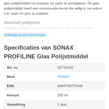
glas polijstmiddel om krassen op raam te verwijderen. Dit glas
polijstmiddel heeft een ceriumoxide korrel die veilig is om iedere
ruit, raam en glas te polijsten.
Voorruit polijsten
Voorruit polijsten
omdat er krassen in zitten? De SONAX
PROFILINE Glass Polish is speciaal polijstmiddel om krassen uit
Volledige productinformatie
de auto- en voorruit te polijsten. Dankzij dit glas polijstmiddel ziet
na het polijsten de voorruit er weer helder en als nieuw uit.
Specificaties van SONAX
Krassen op raam verwijderen
PROFILINE Glas Polijstmiddel
Krassen op raam verwijderen
door glas polijstmiddel te
gebruiken. Door ramen te polijsten met deze glass polish
Art. nr.
02731410
verwijder je krassen uit ieder raam en glas. Dankzij de slijpende
werking zorgt het glas polijstmiddel het raam weer mooi helder is.
Merk
SONAX
Kenmerken SONAX Glass Polish
EAN
4064700273146
Glas polijstmiddel
Inhoud
250 ml
Voorruit polijsten
Verpakking
1 stuk
Krassen verwijderen op glas