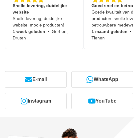
Snelle levering, duidelijke
Goed snel en betrouw
website
Goede kwaliteit van de
Snelle levering, duidelijke
producten. snelle leveri
website, mooie producten!
betrouwbare medewerk
1 week geleden
·
Gerben,
1 maand geleden
·
J
Druten
Tienen
E-mail
WhatsApp
Instagram
YouTube