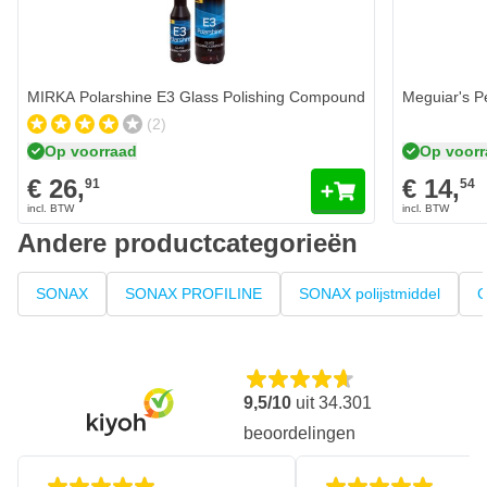
Aantal
Inhoud
In mijn winkelwagen
MIRKA Polarshine E3 Glass Polishing Compound
Meguiar's Pe
(2)
Op voorraad
Op voor
€ 26,
€ 14,
91
54
Andere productcategorieën
SONAX
SONAX PROFILINE
SONAX polijstmiddel
C
9,5/10
uit
34.301
beoordelingen