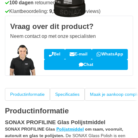
100 dagen
retourneren en ruilen
Klantbeoordeling:
9,5/10
(34.301 reviews)
Vraag over dit product?
Neem contact op met onze specialisten
Bel
E-mail
WhatsApp
Chat
Productinformatie
Specificaties
Maak je aankoop compl
Productinformatie
SONAX PROFILINE Glas Polijstmiddel
SONAX PROFILINE Glas
Polijstmiddel
om raam, voorruit,
autoruit en glas te polijsten.
De SONAX Glass Polish is een