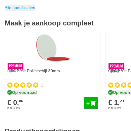
Krassen op raam verwijderen
Categorie
SONAX PROFILINE
Alle specificaties
Maak je aankoop compleet
CROP Vilt Polijstschijf 80mm
CROP Vilt P
(2)
Op voorraad
Op voor
€ 0,
€ 1,
86
23