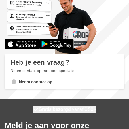
Heb je een vraag?
Neem contact op met een specialist
Neem contact op
100 dagen
Gratis bezorgd
vanaf € 50,-
morgen bezorgd
Meld je aan voor onze