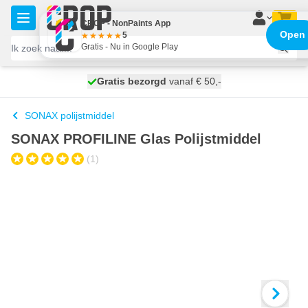
Ga naar de inhoud
CROP - NonPaints App
Open
5
Gratis - Nu in Google Play
100 dagen
Gratis bezorgd
vanaf € 50,-
morgen bezorgd
SONAX polijstmiddel
SONAX PROFILINE Glas Polijstmiddel
(1)