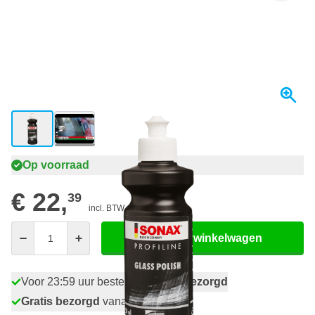
View larger image
View larger image
Op voorraad
€ 22,
39
incl. BTW
Aantal
In mijn winkelwagen
Voor 23:59 uur besteld,
morgen bezorgd
Gratis bezorgd
vanaf € 50,-