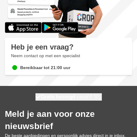
Heb je een vraag?
Neem contact op met een specialist
Bereikbaar tot 21:00 uur
100 dagen
Gratis bezorgd
vanaf € 50,-
morgen bezorgd
Meld je aan voor onze
nieuwsbrief
De beste aanbiedingen en persoonlijk advies direct in je inbox.