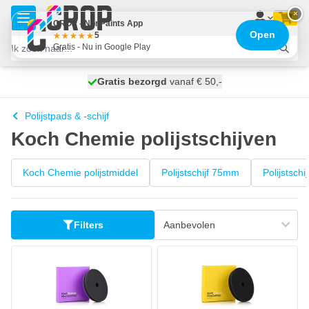
Ga naar de inhoud
×
CROP - NonPaints App
Open
5
Gratis - Nu in Google Play
100 dagen
Gratis bezorgd
vanaf € 50,-
morgen bezorgd
Polijstpads & -schijf
Koch Chemie polijstschijven
Koch Chemie polijstmiddel
Polijstschijf 75mm
Polijstsch
Filters