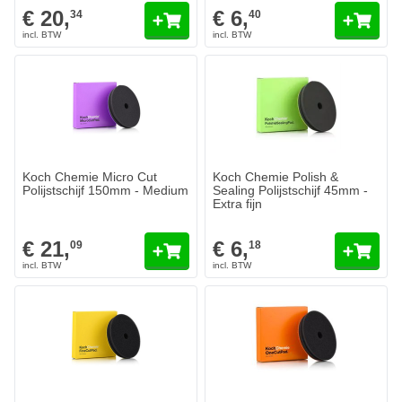
€ 20,
€ 6,
34
40
Koch Chemie Micro Cut
Koch Chemie Polish &
Polijstschijf 150mm - Medium
Sealing Polijstschijf 45mm -
Extra fijn
€ 21,
€ 6,
09
18