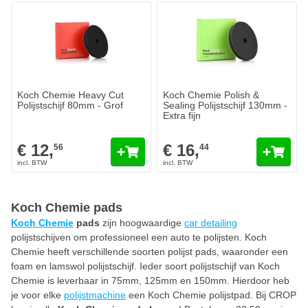
Koch Chemie Heavy Cut
Koch Chemie Polish &
Polijstschijf 80mm - Grof
Sealing Polijstschijf 130mm -
Extra fijn
€ 12,
€ 16,
56
44
Koch Chemie pads
Koch Chemie
pads
zijn hoogwaardige
car detailing
polijstschijven om professioneel een auto te polijsten. Koch
Chemie heeft verschillende soorten polijst pads, waaronder een
foam en lamswol polijstschijf. Ieder soort polijstschijf van Koch
Chemie is leverbaar in 75mm, 125mm en 150mm. Hierdoor heb
je voor elke
polijstmachine
een Koch Chemie polijstpad. Bij CROP