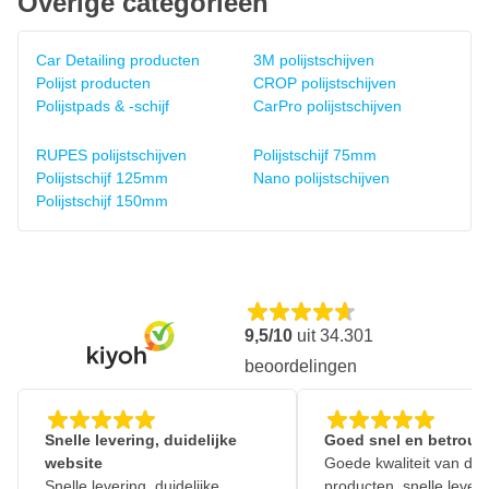
Overige categorieën
Car Detailing producten
3M polijstschijven
Polijst producten
CROP polijstschijven
Polijstpads & -schijf
CarPro polijstschijven
RUPES polijstschijven
Polijstschijf 75mm
Polijstschijf 125mm
Nano polijstschijven
Polijstschijf 150mm
9,5/10
uit
34.301
beoordelingen
Snelle levering, duidelijke
Goed snel en betrouw
website
Goede kwaliteit van de
Snelle levering, duidelijke
producten. snelle leveri