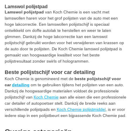
Lamswol polijstpad
Lamswol polijstpad
van Koch Chemie is een vacht met
lamswollen haren voor het grof polijsten van de auto met een
hoge lakcorrectie. Een lamswollen polijstschijf is speciaal
ontwikkeld om doffe autolak te herstellen en weer te laten
glimmen. Dankzij de hoge lakcorrectie kan een lamswol
polijstschijf gebruikt worden voor het verwijderen van krassen op
de auto door te polijsten. De Koch Chemie lamswol polijstpad is
gemaakt van hoogwaardige kwaliteit voor het beste
polijstresultaat zonder swirls of hologrammen.
Beste polijstschijf voor car detailing
Koch Chemie is genomineerd met de
beste polijstschijf voor
car
detailing
om te gebruiken tijdens het polijsten van een auto.
Dankzij de hoogwaardige materialen voldoet de professionele
polijstschijf van
Koch Chemie
aan alle eisen die een professionele
car detailer of autopoetser stelt. Dankzij de brede reeks aan
verschillende polijstpads en
Koch Chemie polijstmiddel
, is er voor
iedere stap in een polijstbeurt een bijpassende Koch Chemie pad.