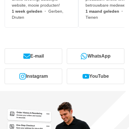
website, mooie producten!
betrouwbare medewerk
1 week geleden
·
Gerben,
1 maand geleden
·
J
Druten
Tienen
E-mail
WhatsApp
Instagram
YouTube