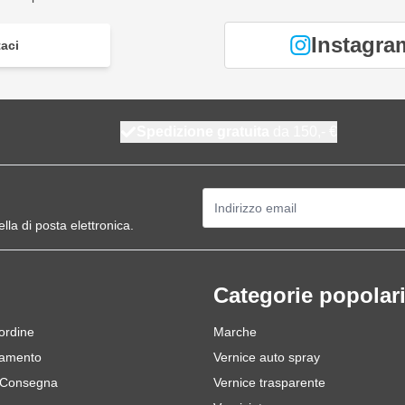
Instagra
aci
Spedizione gratuita
da 150,- €
Indirizzo email
ella di posta elettronica.
Categorie popolar
 ordine
Marche
gamento
Vernice auto spray
 Consegna
Vernice trasparente