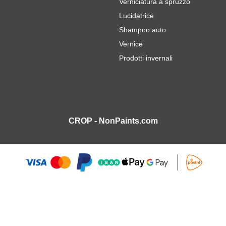
Verniciatura a spruzzo
Lucidatrice
Shampoo auto
Vernice
Prodotti invernali
CROP - NonPaints.com
rnice per auto Ritocco 18ml
12,
7