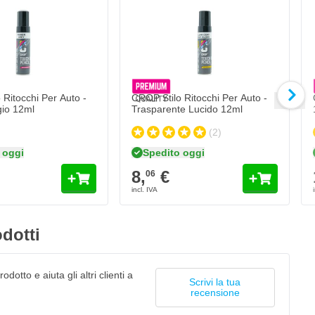
C
1
Qua
Fo
 Ritocchi Per Auto -
CROP Stilo Ritocchi Per Auto -
gio 12ml
Trasparente Lucido 12ml
(2)
 oggi
Spedito oggi
8,
€
06
dotti
odotto e aiuta gli altri clienti a
Scrivi la tua
recensione