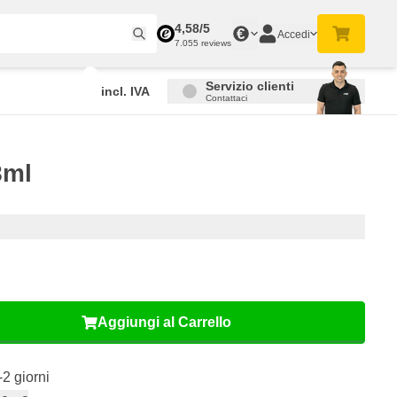
4,58/5
€
Accedi
7.055 reviews
Servizio clienti
incl. IVA
Contattaci
8ml
Aggiungi al Carrello
-2 giorni