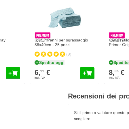
u
 agenti esterni, proprio come
arl con un pennarello trasparente.
re da tutti gli agenti atmosferici
ina, diesel e altri prodotti
ray
CROP Panni per sgrassaggio
CROP Stilo
38x40cm - 25 pezzi
Primer Gri
X White Frost Pearl
(9)
nale di fabbrica
Spedito oggi
Spedito
 colori
6,
€
8,
€
55
06
Recensioni dei pro
Sii il primo a valutare questo pr
scegliere.