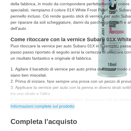
della fabbrica, in modo da corrispondere perfettamente al color
specialisti, riempiamo il colore 01X White Frost Pearl della Suba
pennello incluso. Ciò rende questo stick di vernice per auto Suba
per riparare da soli scheggiature, danni da parcheggio, graffi e alt
dell'auto.
Come ritoccare con la vernice Subaru 01X White
Puoi ritoccare la vernice per auto Subaru 01X in 5 semplici pas
passo passo riportato di seguito avrai la certezza di utilizzare co
un risultato fantastico e originale di fabbrica.
Agitare il barattolo di vernice per auto prima dell'uso in modo ch
siano ben miscelati.
Prima di iniziare, fare sempre una prova con un pezzo di prova 
Applicare la vernice per auto con la penna in diversi strati sotti
tra uno strato e l'altro.
Il numero di strati dipende dal colore. Assicurarsi che la verni
Applicato l'ultimo strato? Ora lasciate che la vernice si asciug
Informazioni complete sul prodotto
essiccazione della vernice per auto dipende dalla temperatura, da
strato.
Completa l'acquisto
Suggerimento
: quando si utilizza la penna per vernice per auto,
guanti in nitrile.