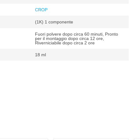
CROP
(1K) 1 componente
Fuori polvere dopo circa 60 minuti, Pronto
per il montaggio dopo circa 12 ore,
Riverniciabile dopo circa 2 ore
18 ml
ru
²
 m²