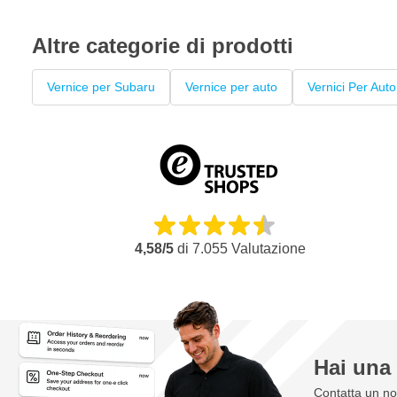
Altre categorie di prodotti
Vernice per Subaru
Vernice per auto
Vernici Per Auto
4,58/5
di
7.055
Valutazione
Hai un
Contatta un nos