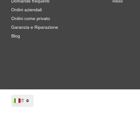
Domande frequenti
Reso
Ordini aziendali
Ordini come privato
Garanzia e Riparazione
Blog
Lingua
IT
CROP Subaru 01X White Frost Pearl Ve
Spedito entro 1-2 giorni