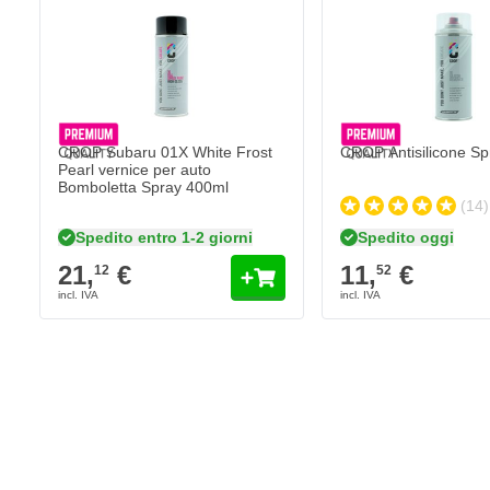
Applicare il trasarente dopo il White Frost Pearl Subar
Vuoi proteggere immediatamente il colore appena applicato dagli
l'auto originale di fabbrica? Quindi rifinire Subaru White Frost Pe
Questo trasparente funziona come una vernice che protegge il colo
come pioggia acida e sale, ma anche da graffi, pietrisco, urti, benz
chimici.
CROP Subaru 01X White Frost
CROP Antisilicone Sp
Pearl vernice per auto
Caratteristiche della vernice per ritocchi di Subaru 01
Bomboletta Spray 400ml
(14)
Il colore Subaru 01X White Frost Pearl è personalizzato origi
Spedito entro 1-2 giorni
Spedito oggi
Vernice per auto ad asciugatura rapida, resistente al 100% ai
21,
€
11,
€
12
52
La vernice High Solid garantisce un'elevata copertura
Penna laccata con pennello privo di pelucchi
Questo fondo può essere verniciato con
vernice trasparente