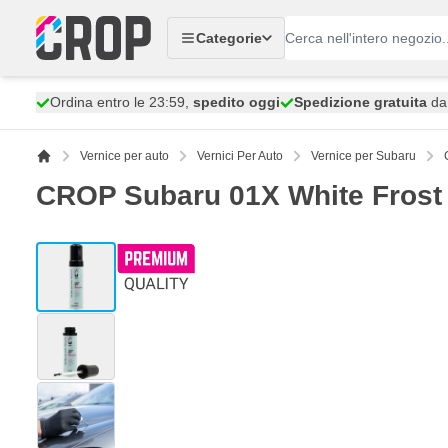
Salta al contenuto
Categorie
Ordina entro le 23:59,
spedito oggi
Spedizione gratuita
da 
Vernice per auto
Vernici Per Auto
Vernice per Subaru
CROP Subaru 01X White Frost 
View larger image
View larger image
View larger image