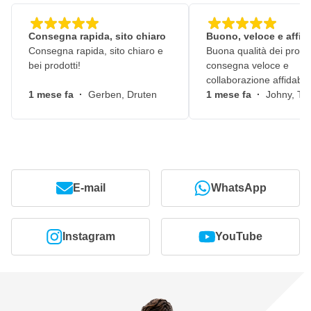
Consegna rapida, sito chiaro
Buono, veloce e affid
Consegna rapida, sito chiaro e
Buona qualità dei prodot
bei prodotti!
consegna veloce e
collaborazione affidabile
1 mese fa
·
Gerben, Druten
1 mese fa
·
Johny, Ti
E-mail
WhatsApp
Instagram
YouTube