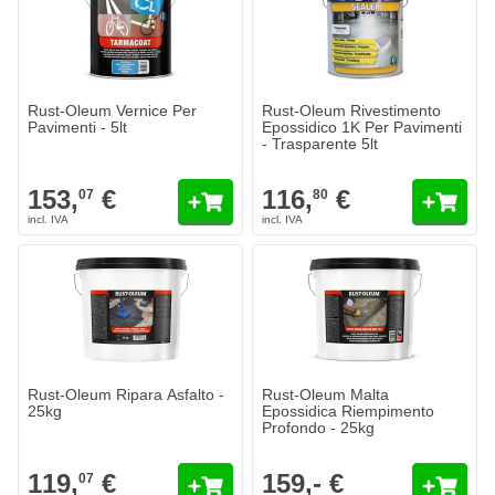
Quantità
Colore
Aggiungi al Carrello
Rust-Oleum Vernice Per
Rust-Oleum Rivestimento
Pavimenti - 5lt
Epossidico 1K Per Pavimenti
- Trasparente 5lt
153,
€
116,
€
07
80
Rust-Oleum Ripara Asfalto -
Rust-Oleum Malta
25kg
Epossidica Riempimento
Profondo - 25kg
119,
€
159,- €
07