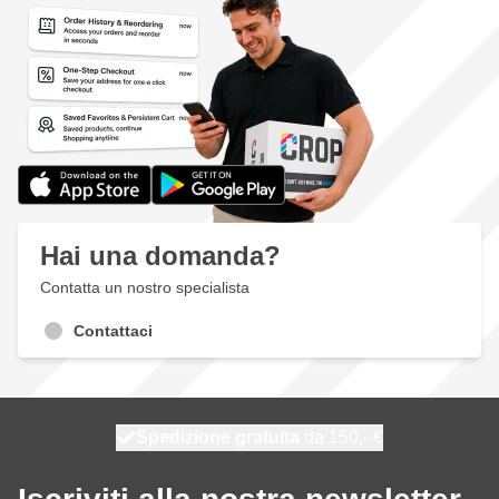
Hai una domanda?
Contatta un nostro specialista
Contattaci
Spedizione gratuita
100 giorni
spedito domani
da 150,- €