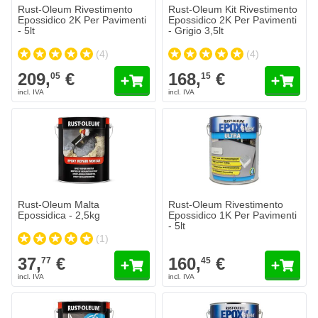
Rust-Oleum Rivestimento
Rust-Oleum Kit Rivestimento
Epossidico 2K Per Pavimenti
Epossidico 2K Per Pavimenti
- 5lt
- Grigio 3,5lt
(4)
(4)
209,
€
168,
€
05
15
Rust-Oleum Rivestimento Epossidi
160,
€
45
Spedito domani
Quantità
Colore
Aggiungi a
Rust-Oleum Malta
Rust-Oleum Rivestimento
Epossidica - 2,5kg
Epossidico 1K Per Pavimenti
- 5lt
(1)
37,
€
160,
€
77
45
Rust-Oleum Vernice Per Pavimenti - 5lt
153,
€
07
Spedito domani