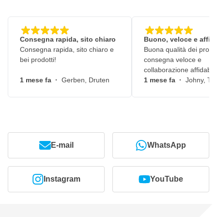
Consegna rapida, sito chiaro
Buono, veloce e affid
Consegna rapida, sito chiaro e
Buona qualità dei prodot
bei prodotti!
consegna veloce e
collaborazione affidabile
1 mese fa
·
Gerben, Druten
1 mese fa
·
Johny, Ti
E-mail
WhatsApp
Instagram
YouTube