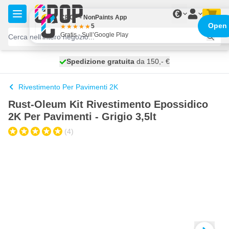
Salta al contenuto
€
CROP - NonPaints App
Open
5
Gratis - Sull’Google Play
Spedizione gratuita
100 giorni
spedito domani
da 150,- €
Rivestimento Per Pavimenti 2K
Rust-Oleum Kit Rivestimento Epossidico
2K Per Pavimenti - Grigio 3,5lt
(4)