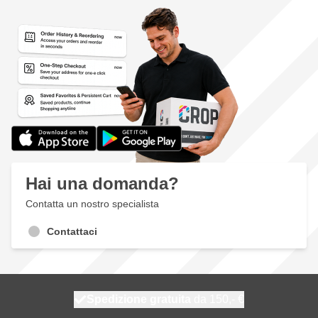
Hai una domanda?
Contatta un nostro specialista
Contattaci
Spedizione gratuita
100 giorni
spedito domani
da 150,- €