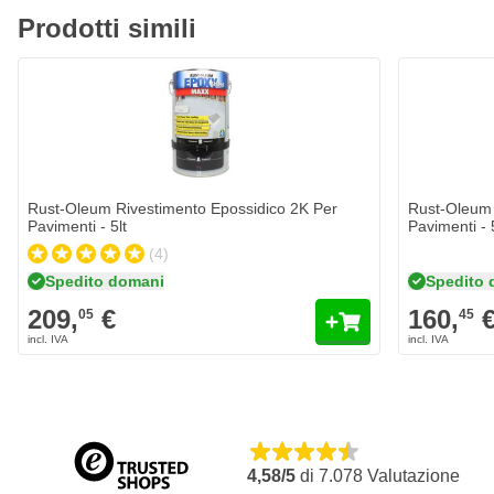
Consumo: questo set è adatto per 25 metri quadri
Prodotti simili
Rust-Oleum Rivestimento Epossidico 2K Per Pavimenti - 5lt
Rust-Oleum 
209,
€
160,
€
05
45
Spedito domani
Spedito 
Quantità
Quantità
Colore
Colore
Aggiungi al Carrello
Rust-Oleum Rivestimento Epossidico 2K Per
Rust-Oleum 
Pavimenti - 5lt
Pavimenti - 
(4)
Spedito domani
Spedito 
209,
€
160,
05
45
4,58/5
di
7.078
Valutazione