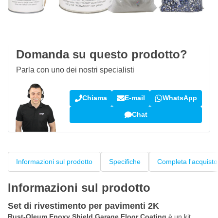
Spedizione gratuita
da 150,- €
100 giorni
per resi & cambi
Recensioni dei clienti:
4,58/5
(7.078 recensioni)
Domanda su questo prodotto?
Parla con uno dei nostri specialisti
Chiama
E-mail
WhatsApp
Chat
Informazioni sul prodotto
Specifiche
Completa l'acquisto
Informazioni sul prodotto
Set di rivestimento per pavimenti 2K
Rust-Oleum Epoxy Shield Garage Floor Coating
è un kit