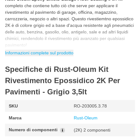
completo che contiene tutto ciò che serve per applicare il
rivestimento al pavimento di garage, officina, magazzino,
carrozzeria, negozio o altri spazi. Questo rivestiemtno epossidico
2K è di colore grigio ed a base d'acqua resistente agli pneumatici
delle auto, benzina, gasolio, olio, antigelo, sale e ad altri liquidi
chimici, rendendolo il rivestimento più avanzato per qualsiasi
pavimento!
Informazioni complete sul prodotto
Set completo di colore grigio
Rivestire il pavimento in cemento del garage di un colore grigio
Specifiche di Rust-Oleum Kit
semi-lucido? Con questo kit completo si ha tutto il necessario per
dare al pavimento un bellissimo rivestimento resistente all'usura,
Rivestimento Epossidico 2K Per
estremamente durevole ideale per carichi medio-pesanti grazie
alla sua formula epossidica 2K, capace di resistere resistente
Pavimenti - Grigio 3,5lt
all'intenso traffico pedonale e veicolare, compresi i plastificanti
presenti negli pneumatici delle auto, carburante, oli, liquido dei
SKU
RO-203005.3.78
freni e altri solventi.
Marca
Rust-Oleum
Come viene fornito il set di Rust-Oleum?
Questo set viene fornito completo in modo da poter iniziare subito
Numero di componenti
(2K) 2 componenti
l'appilicazione, tutto ciò che serve è un rullo da 2K e un bastone
per stendere il rivestimetno. Il set Rust-Oleum comprende i