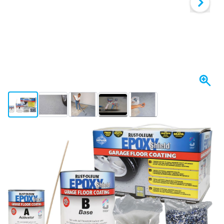
View larger image
View larger image
View larger image
View larger image
View larger image
+7
Spedito domani
168,
€
15
incl. IVA
Quantità
Aggiungi al Carrello
Ordina entro le 23:59,
spedito domani