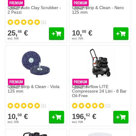
CROP Auto Clay Scrubber -
CROP Strip & Clean - Nero
2 Pezzi
125 mm
(1)
25,
€
10,
€
46
08
CROP Strip & Clean - Viola
CROP Airflow LITE
125 mm
Compressore 24 Litri - 8 Bar
Oil-Free
(1)
(1)
10,
€
196,
€
08
62