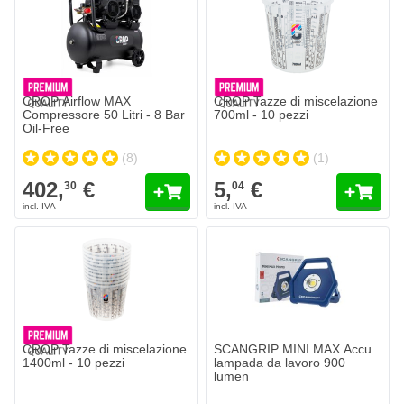
CROP Airflow MAX
CROP Tazze di miscelazione
Compressore 50 Litri - 8 Bar
700ml - 10 pezzi
Oil-Free
(8)
(1)
402,
€
5,
€
30
04
CROP Tazze di miscelazione
SCANGRIP MINI MAX Accu
1400ml - 10 pezzi
lampada da lavoro 900
lumen