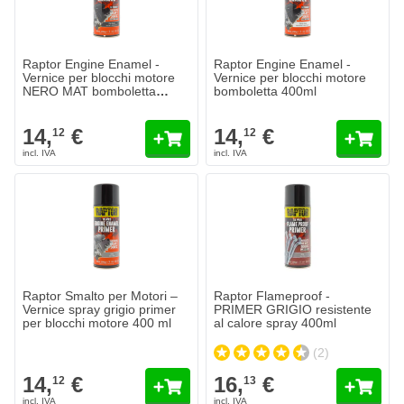
Raptor Engine Enamel -
Raptor Engine Enamel -
Vernice per blocchi motore
Vernice per blocchi motore
NERO MAT bomboletta
bomboletta 400ml
400ml
14,
€
14,
€
12
12
Raptor Smalto per Motori –
Raptor Flameproof -
Vernice spray grigio primer
PRIMER GRIGIO resistente
per blocchi motore 400 ml
al calore spray 400ml
(2)
14,
€
16,
€
12
13