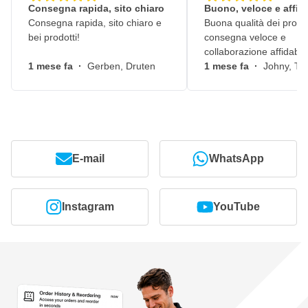
Consegna rapida, sito chiaro
Buono, veloce e affid
Consegna rapida, sito chiaro e
Buona qualità dei prodot
bei prodotti!
consegna veloce e
collaborazione affidabile
1 mese fa
·
Gerben, Druten
1 mese fa
·
Johny, Ti
E-mail
WhatsApp
Instagram
YouTube