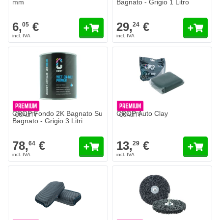
mm
Bagnato - Grigio 1 Litro
6,
€
29,
€
05
24
CROP Fondo 2K Bagnato Su
CROP Auto Clay
Bagnato - Grigio 3 Litri
78,
€
13,
€
64
29