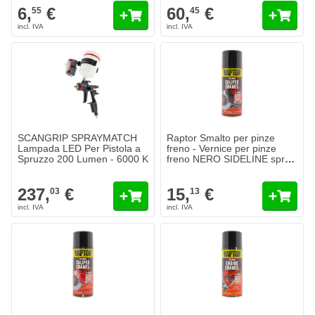
6,
€
60,
€
55
45
SCANGRIP SPRAYMATCH
Raptor Smalto per pinze
Lampada LED Per Pistola a
freno - Vernice per pinze
Spruzzo 200 Lumen - 6000 K
freno NERO SIDELINE spray
400ml
237,
€
15,
€
03
13