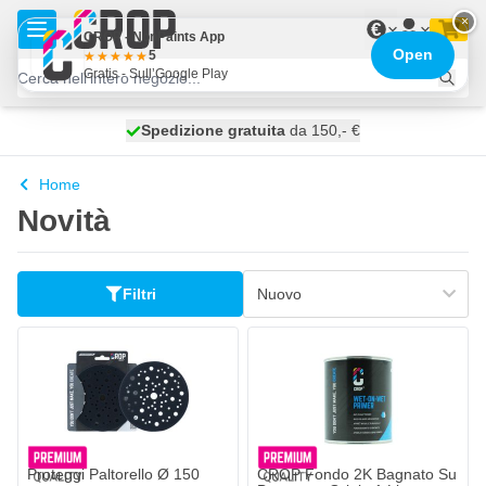
Salta al contenuto
×
€
CROP - NonPaints App
Open
5
Gratis - Sull’Google Play
Spedizione gratuita
100 giorni
spedito oggi
da 150,- €
Home
Novità
Filtri
Proteggi Paltorello Ø 150
CROP Fondo 2K Bagnato Su