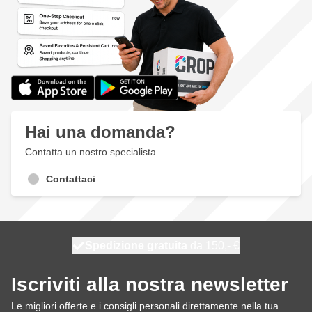
Hai una domanda?
Contatta un nostro specialista
Contattaci
Spedizione gratuita
100 giorni
spedito oggi
da 150,- €
Iscriviti alla nostra newsletter
Le migliori offerte e i consigli personali direttamente nella tua