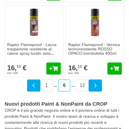
Raptor Flameproof - Lacca
Raptor Flameproof - Vernice
trasparente resistente al
termoresistente ROSSO
calore spray lucido seta
OPACO bomboletta 400ml
400ml
16,
€
16,
€
13
13
...
...
1
6
12
Pagina
Attualmente stai leggendo la 
Pagina
Nuovi prodotti Paint & NonPaint da CROP
CROP è il più grande negozio online e il pioniere online di tutti i
prodotti Paint & NonPaint. Il nostro team di ricerca e sviluppo è
costantemente alla ricerca di nuovi prodotti più recenti e
innovativi. Prodotti che soddisfano l'esigenze dei professionisti e