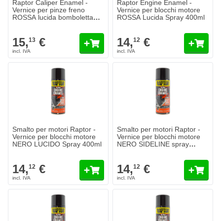
Raptor Caliper Enamel -
Raptor Engine Enamel -
Vernice per pinze freno
Vernice per blocchi motore
ROSSA lucida bomboletta
ROSSA Lucida Spray 400ml
400ml
15,
€
14,
€
13
12
Smalto per motori Raptor -
Smalto per motori Raptor -
Vernice per blocchi motore
Vernice per blocchi motore
NERO LUCIDO Spray 400ml
NERO SIDELINE spray
400ml
14,
€
14,
€
12
12