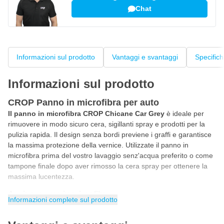
Chat
Informazioni sul prodotto
Vantaggi e svantaggi
Specific
Informazioni sul prodotto
CROP Panno in microfibra per auto
Il panno in microfibra CROP Chicane Car Grey
è ideale per
rimuovere in modo sicuro cera, sigillanti spray e prodotti per la
pulizia rapida. Il design senza bordi previene i graffi e garantisce
la massima protezione della vernice. Utilizzate il panno in
microfibra prima del vostro lavaggio senz'acqua preferito o come
tampone finale dopo aver rimosso la cera spray per ottenere la
massima lucentezza.
Asciugamano in microfibra
Informazioni complete sul prodotto
Questo asciugamano in microfibra senza bordi è la scelta
definitiva per gli appassionati di auto che esigono prestazioni