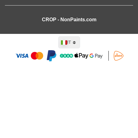
CROP - NonPaints.com
Lingua
IT
Aggiungi al Carrello