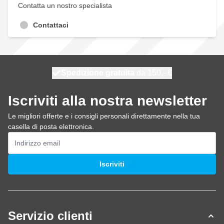
Contatta un nostro specialista
Contattaci
Spedizione gratuita
100 giorni
spedito oggi
da 150,- €
Iscriviti alla nostra newsletter
Le migliori offerte e i consigli personali direttamente nella tua
casella di posta elettronica.
Indirizzo email
Iscriviti
Servizio clienti