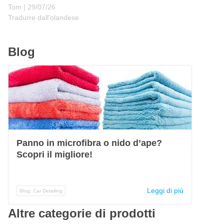
29 luglio 2026
Tom |
29/07/26
Tradurre dall'olandese
Blog
Panno in microfibra o nido d’ape?
Scopri il migliore!
Leggi di più
Blog: Car Detailing
Altre categorie di prodotti