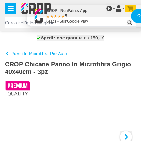
Salta al contenuto
€
CROP - NonPaints App
O
5
Gratis - Sull’Google Play
Spedizione gratuita
100 giorni
spedito oggi
da 150,- €
Panni In Microfibra Per Auto
CROP Chicane Panno In Microfibra Grigio
40x40cm - 3pz