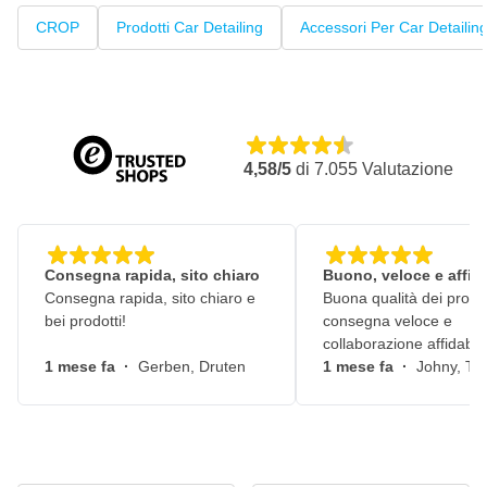
CROP
Prodotti Car Detailing
Accessori Per Car Detailin
4,58/5
di
7.055
Valutazione
Consegna rapida, sito chiaro
Buono, veloce e affid
Consegna rapida, sito chiaro e
Buona qualità dei prodot
bei prodotti!
consegna veloce e
collaborazione affidabile
1 mese fa
·
Gerben, Druten
1 mese fa
·
Johny, Ti