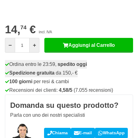
26
10 pezzi
13,
€
RISPARMIA IL 10%
pz
14,
€
74
incl. IVA
Quantità
Aggiungi al Carrello
Ordina entro le 23:59,
spedito oggi
Spedizione gratuita
da 150,- €
100 giorni
per resi & cambi
Recensioni dei clienti:
4,58/5
(7.055 recensioni)
Domanda su questo prodotto?
Parla con uno dei nostri specialisti
Chiama
E-mail
WhatsApp