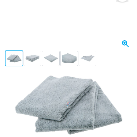
View larger image
View larger image
View larger image
View larger image
View larger image
Spedito oggi
Variante
CROP Chicane Panno In Microfibra Grigio 40x40cm - 3pz
Scegli un numero
74
1 pezzo
14,
€
01
5 pezzi
14,
€
RISPARMIA IL 5%
pz