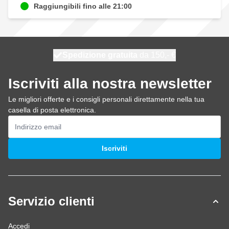
Raggiungibili fino alle 21:00
Spedizione gratuita
100 giorni
spedito oggi
da 150,- €
Iscriviti alla nostra newsletter
Le migliori offerte e i consigli personali direttamente nella tua
casella di posta elettronica.
Indirizzo email
Iscriviti
Servizio clienti
Accedi