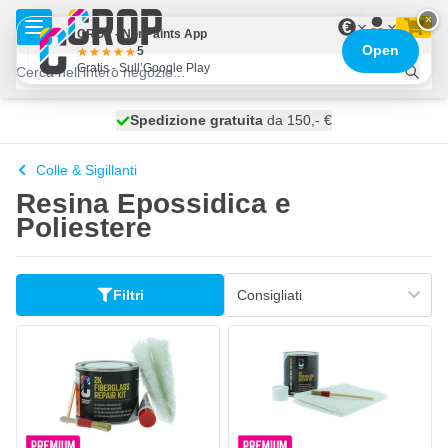
Salta al contenuto
×
€
CROP - NonPaints App
Open
5
Gratis - Sull’Google Play
Spedizione gratuita
100 giorni
spedito oggi
da 150,- €
Colle & Sigillanti
Resina Epossidica e
Poliestere
Filtri