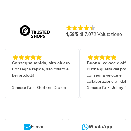
4,58/5
di
7.072
Valutazione
Consegna rapida, sito chiaro
Buono, veloce e affid
Consegna rapida, sito chiaro e
Buona qualità dei prodot
bei prodotti!
consegna veloce e
collaborazione affidabile
1 mese fa
·
Gerben, Druten
1 mese fa
·
Johny, Ti
E-mail
WhatsApp