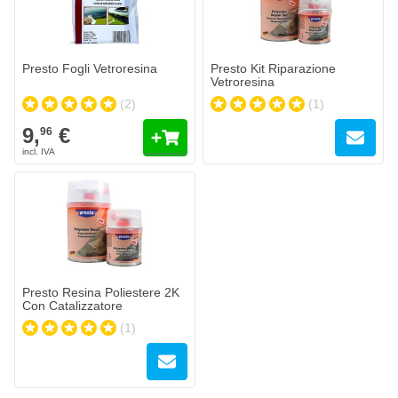
Quantità
Formato
Aggiungi al Carrello
Presto Fogli Vetroresina
Presto Kit Riparazione
Vetroresina
(2)
(1)
9,
€
96
Presto Resina Poliestere 2K
Con Catalizzatore
(1)