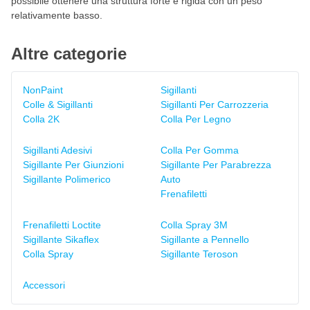
possibile ottenere una struttura forte e rigida con un peso
relativamente basso.
Altre categorie
NonPaint
Sigillanti
Colle & Sigillanti
Sigillanti Per Carrozzeria
Colla 2K
Colla Per Legno
Sigillanti Adesivi
Colla Per Gomma
Sigillante Per Giunzioni
Sigillante Per Parabrezza
Sigillante Polimerico
Auto
Frenafiletti
Frenafiletti Loctite
Colla Spray 3M
Sigillante Sikaflex
Sigillante a Pennello
Colla Spray
Sigillante Teroson
Accessori