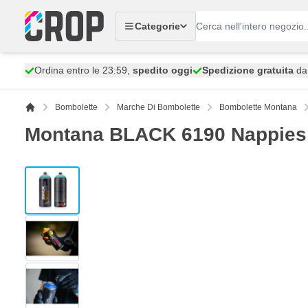
Salta al contenuto
Categorie
Ordina entro le 23:59,
spedito oggi
Spedizione gratuita
da 
Bombolette
Marche Di Bombolette
Bombolette Montana
Montana BLACK 6190 Nappies 
View larger image
View larger image
View larger image