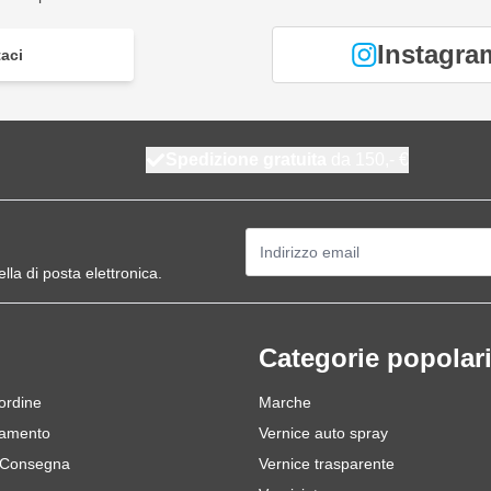
Instagra
aci
Spedizione gratuita
da 150,- €
Indirizzo email
ella di posta elettronica.
Categorie popolar
 ordine
Marche
gamento
Vernice auto spray
 Consegna
Vernice trasparente