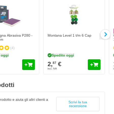
C
1
Qua
Fo
na Abrasiva P280 -
Montana Level 1 t/m 6 Cap
mm
(4)
 oggi
Spedito oggi
2,
€
87
dotti
odotto e aiuta gli altri clienti a
Scrivi la tua
recensione