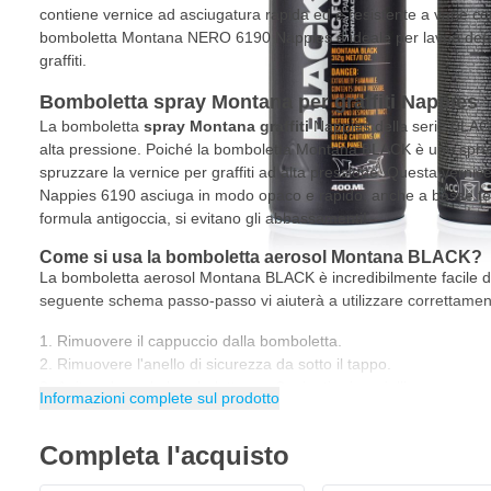
contiene vernice ad asciugatura rapida ed è resistente a varie c
bomboletta Montana NERO 6190 Nappies è ideale per lavori decorati
graffiti.
Bomboletta spray Montana per graffiti Nappies
La bomboletta
spray Montana graffiti
Nappies della serie BLAC
alta pressione. Poiché la bomboletta Montana BLACK è uno spray 
spruzzare la vernice per graffiti ad alta pressione. Questa ver
Nappies 6190 asciuga in modo opaco e rapido, anche a basse tem
formula antigoccia, si evitano gli abbassamenti!
Come si usa la bomboletta aerosol Montana BLACK?
La bomboletta aerosol Montana BLACK è incredibilmente facile da
seguente schema passo-passo vi aiuterà a utilizzare correttam
Rimuovere il cappuccio dalla bomboletta.
Rimuovere l'anello di sicurezza da sotto il tappo.
Agitare bene la bomboletta per 3 minuti prima dell'uso.
Informazioni complete sul prodotto
Rimettere il tappo sulla bomboletta.
Spruzzare diversi strati sottili fino a raggiungere la copertur
Completa l'acquisto
distanza di 30 cm dalla superficie.
Finito di spruzzare? Capovolgere lo spray e pulire il tappo finc