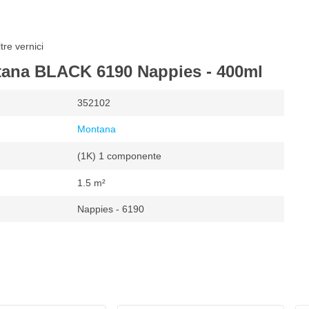
re vernici
tana BLACK 6190 Nappies - 400ml
352102
Montana
(1K) 1 componente
1.5 m²
Nappies - 6190
o
²