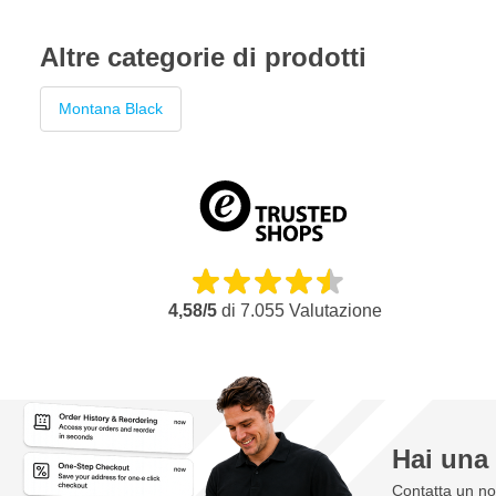
Altre categorie di prodotti
Montana Black
4,58/5
di
7.055
Valutazione
Hai un
Contatta un nos