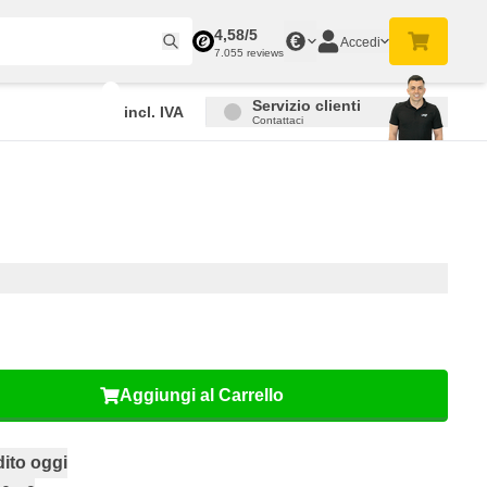
4,58/5
€
Accedi
7.055 reviews
Servizio clienti
incl. IVA
Contattaci
Aggiungi al Carrello
ito oggi