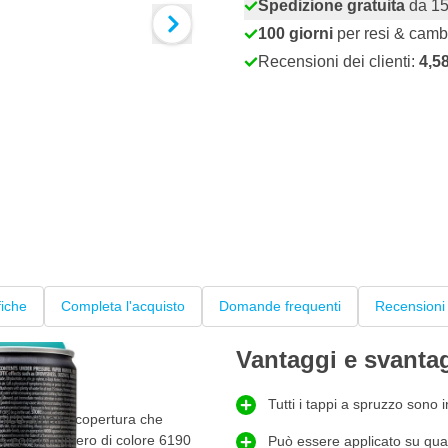
Spedizione gratuita
da 15
100 giorni
per resi & camb
Recensioni dei clienti:
4,5
fiche
Completa l'acquisto
Domande frequenti
Recensioni 
Vantaggi e svanta
y
Tutti i tappi a spruzzo sono 
ice ad alta copertura che
s
con il numero di colore 6190
Può essere applicato su quasi 