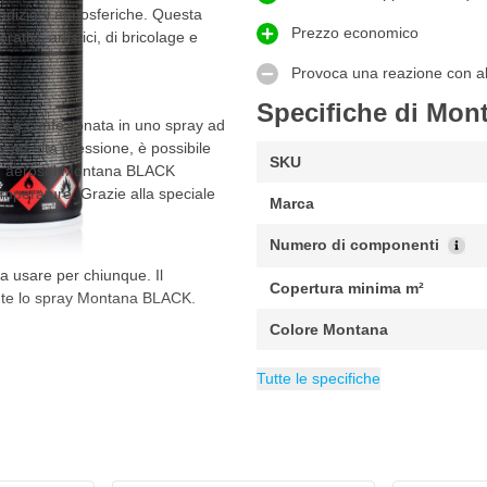
ondizioni atmosferiche. Questa
Prezzo economico
vi, artistici, di bricolage e
Provoca una reazione con alt
Specifiche di Mon
K è confezionata in uno spray ad
ad alta pressione, è possibile
SKU
nice aerosol Montana BLACK
perature. Grazie alla speciale
Marca
Numero di componenti
 usare per chiunque. Il
Copertura minima m²
ente lo spray Montana BLACK.
Colore Montana
Peso
Copertura massima m²
EAN
Contenuto
Indice di brillantezza
Categoria
4048500352102
400 g
Graffiti
400 ml
Opac
2 m
Tutte le specifiche
a desiderata. Mantenere una
hé non esce solo il propellente.