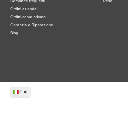
Domande frequenti
Reso
Ordini aziendali
Ordini come privato
Garanzia e Riparazione
Blog
Lingua
IT
Montana BLACK 6190 Nappies - 400m
Spedito oggi