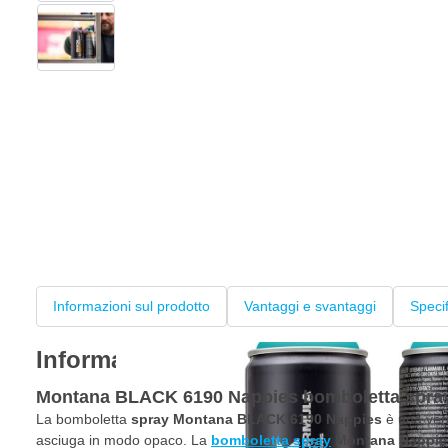
View larger image
Informazioni sul prodotto
Vantaggi e svantaggi
Speci
Informazioni sul prodotto
Montana BLACK 6190 Nappies bomboletta spra
La bomboletta
spray Montana BLACK 6190 Nappies
è una vern
asciuga in modo opaco. La
bomboletta spray
Montana Nappie