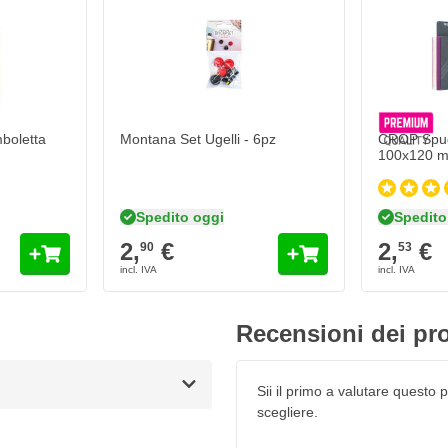
letta Trasparente - 400ml
Aggiungi al Carrello
boletta
Montana Set Ugelli - 6pz
CROP Spug
100x120 
Spedito oggi
Spedito
2,
€
2,
€
90
53
Recensioni dei pro
Sii il primo a valutare questo pr
scegliere.