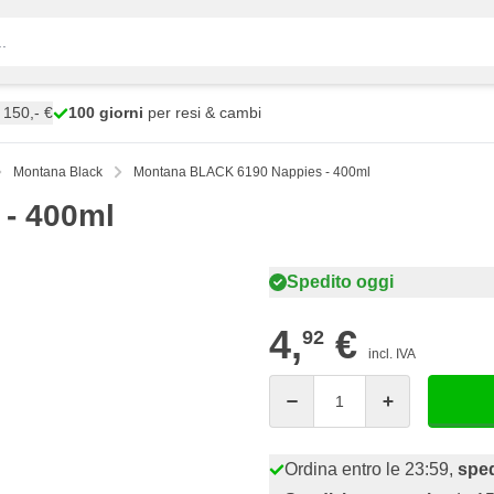
150,- €
100 giorni
per resi & cambi
Montana Black
Montana BLACK 6190 Nappies - 400ml
- 400ml
Spedito oggi
4,
€
92
incl. IVA
Quantità
Ordina entro le 23:59,
sped