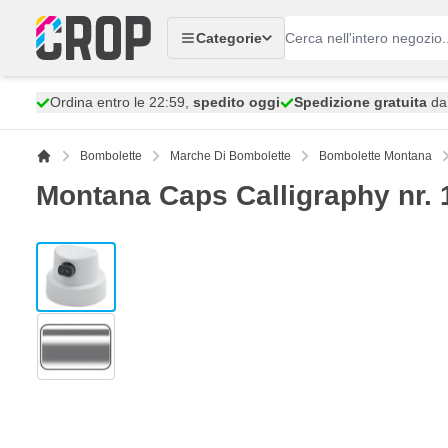
Salta al contenuto
Categorie
Ordina entro le 22:59,
spedito oggi
Spedizione gratuita
da 
Bombolette
Marche Di Bombolette
Bombolette Montana
Montana Caps Calligraphy nr. 
View larger image
View larger image