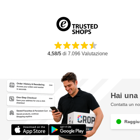
4,58/5
di
7.096
Valutazione
Hai un
Contatta un nos
Raggiun