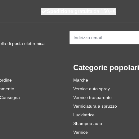
Spedizione gratuita
da 150,- €
Indirizzo email
ella di posta elettronica.
Categorie popolar
 ordine
Marche
gamento
Vernice auto spray
 Consegna
Vernice trasparente
Verniciatura a spruzzo
Lucidatrice
Shampoo auto
Vernice