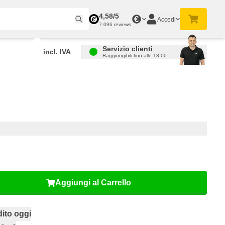
4,58/5
€
Accedi
7.096 reviews
Servizio clienti
incl. IVA
Raggiungibili fino alle 18:00
Aggiungi al Carrello
ito oggi