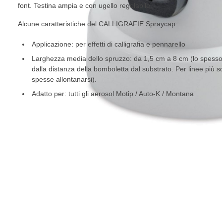
font. Testina ampia e con ugello regolabile.
Alcune caratteristiche del CALLIGRAFIE Spraycap:
Applicazione: per effetti di calligrafia e pennarello
Larghezza media dello spruzzo: da 1,5 cm a 8 cm (lo spesso
dalla distanza della bomboletta dal substrato. Per linee più sot
spesse allontanarsi).
Adatto per: tutti gli aerosol Motip / Auto-K / Montana