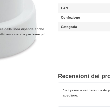
EAN
Confezione
Categoria
re della linea dipende anche
tili avvicinarsi e per linee più
Recensioni dei pro
Sii il primo a valutare questo pr
scegliere.