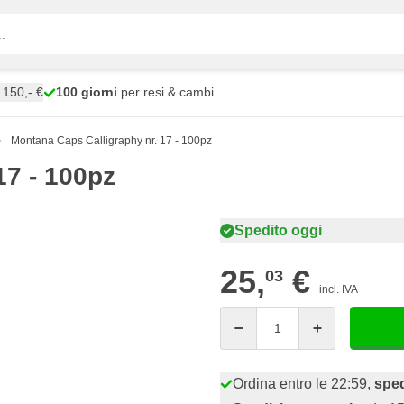
150,- €
100 giorni
per resi & cambi
Montana Caps Calligraphy nr. 17 - 100pz
17 - 100pz
Spedito oggi
25,
€
03
incl. IVA
Quantità
Ordina entro le 22:59,
sped