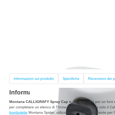
Informazioni sul prodotto
Specifiche
Recensioni dei p
Informazioni sul prodotto
Montana CALLIGRAFY Spray Cap n. 17
è perfetto per un font 
per completare un elenco di Throw-up. Finora esisteva solo il Ca
bombolette
Montana Spider, utilizzate quasi esclusivamente per l'