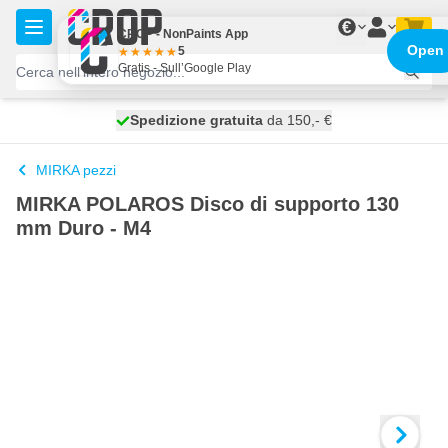
Salta al contenuto
€
CROP - NonPaints App
Open
5
Gratis - Sull’Google Play
Spedizione gratuita
100 giorni
spedito oggi
da 150,- €
MIRKA pezzi
MIRKA POLAROS Disco di supporto 130
mm Duro - M4