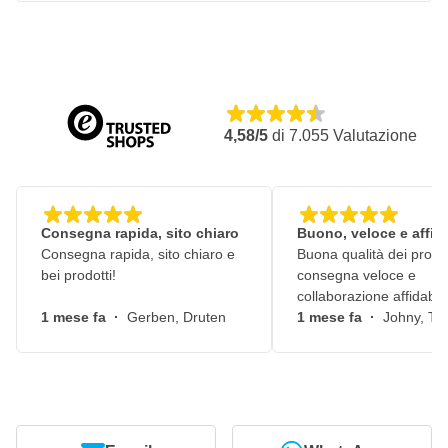
4,58/5
di
7.055
Valutazione
Consegna rapida, sito chiaro
Buono, veloce e affid
Consegna rapida, sito chiaro e
Buona qualità dei prodot
bei prodotti!
consegna veloce e
collaborazione affidabile
1 mese fa
·
Gerben, Druten
1 mese fa
·
Johny, Ti