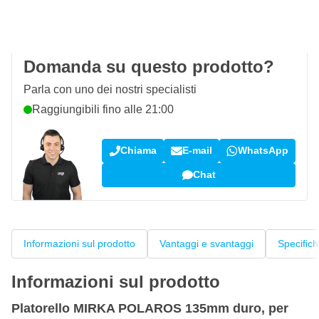
100 giorni
per resi & cambi
Recensioni dei clienti:
4,58/5
(7.055 recensioni)
Domanda su questo prodotto?
Parla con uno dei nostri specialisti
Raggiungibili fino alle 21:00
Chiama
E-mail
WhatsApp
Chat
Informazioni sul prodotto
Vantaggi e svantaggi
Specific
Informazioni sul prodotto
Platorello MIRKA POLAROS 135mm duro, per