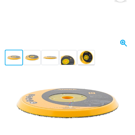
View larger image
View larger image
View larger image
View larger image
View larger image
+2
Spedito oggi
47,
€
48
incl. IVA
Quantità
Aggiungi al Carrello
Ordina entro le 23:59,
spedito oggi
Spedizione gratuita
da 150,- €