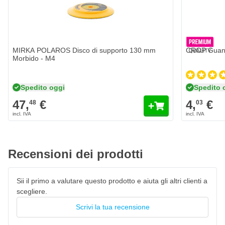
Quantità
Misura
MIRKA POLAROS Disco di supporto 130 mm
CROP Guant
Morbido - M4
Spedito oggi
Spedito 
47,
€
4,
€
48
03
Recensioni dei prodotti
Sii il primo a valutare questo prodotto e aiuta gli altri clienti a
scegliere.
Scrivi la tua recensione