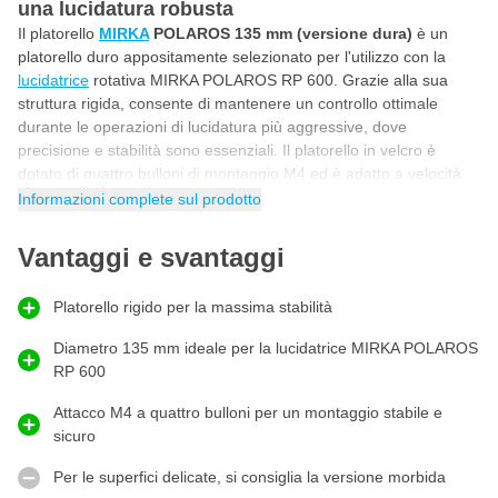
una lucidatura robusta
Il platorello
MIRKA
POLAROS 135 mm (versione dura)
è un
platorello duro appositamente selezionato per l'utilizzo con la
lucidatrice
rotativa MIRKA POLAROS RP 600. Grazie alla sua
struttura rigida, consente di mantenere un controllo ottimale
durante le operazioni di lucidatura più aggressive, dove
precisione e stabilità sono essenziali. Il platorello in velcro è
dotato di quattro bulloni di montaggio M4 ed è adatto a velocità
fino a 6000 giri/min. Questo platorello rigido è ideale per gli utenti
Informazioni complete sul prodotto
che desiderano la massima rigidità e un feedback immediato, ad
esempio quando si eseguono riparazioni a punti o correzioni della
Vantaggi e svantaggi
vernice.
Platorello rigido per la massima stabilità
Diametro 135 mm ideale per la lucidatrice MIRKA POLAROS
RP 600
Attacco M4 a quattro bulloni per un montaggio stabile e
sicuro
Per le superfici delicate, si consiglia la versione morbida