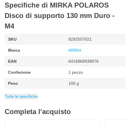
Specifiche di MIRKA POLAROS
Disco di supporto 130 mm Duro -
M4
SKU
8292557021
Marca
MIRKA
EAN
6416868938876
Confezione
1 pezzo
Peso
100 g
Categoria
MIRKA pezzi
Tutte le specifiche
Completa l'acquisto
CROP Guant
4,
€
03
Spedito 