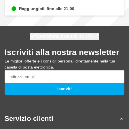
Raggiungibili fino alle 21:00
Spedizione gratuita
100 giorni
spedito oggi
da 150,- €
Iscriviti alla nostra newsletter
Le migliori offerte e i consigli personali direttamente nella tua
casella di posta elettronica.
Indirizzo email
Iscriviti
Servizio clienti