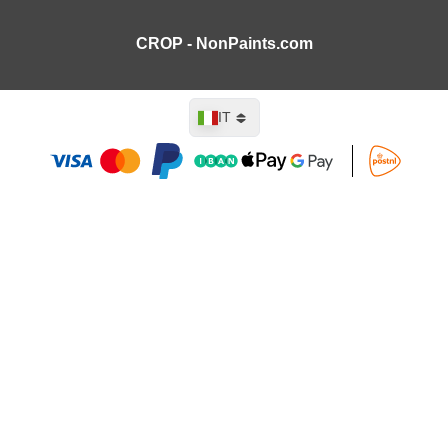
CROP - NonPaints.com
Lingua
IT
Aggiungi al Carrello