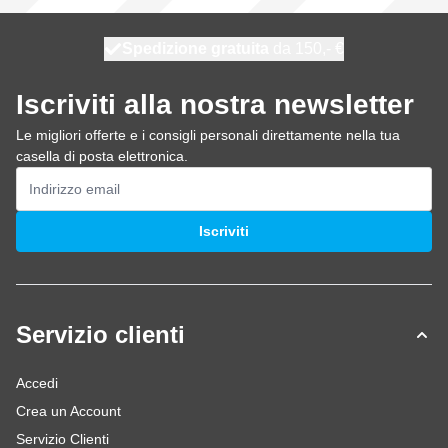
Spedizione gratuita
100 giorni
spedito domani
da 150,- €
Iscriviti alla nostra newsletter
Le migliori offerte e i consigli personali direttamente nella tua
casella di posta elettronica.
Indirizzo email
Iscriviti
Servizio clienti
Accedi
Crea un Account
Servizio Clienti