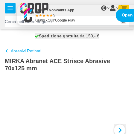
Salta al contenuto
€
CROP - NonPaints App
Open
5
Gratis - Sull’Google Play
Spedizione gratuita
100 giorni
spedito domani
da 150,- €
Abrasivi Retinati
MIRKA Abranet ACE Strisce Abrasive
70x125 mm