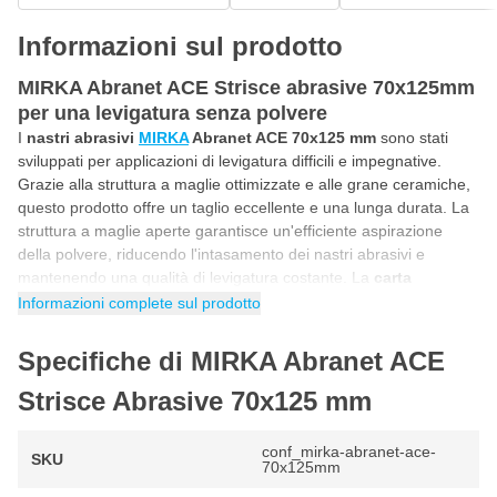
Informazioni sul prodotto
MIRKA Abranet ACE Strisce abrasive 70x125mm
per una levigatura senza polvere
I
nastri abrasivi
MIRKA
Abranet ACE 70x125 mm
sono stati
sviluppati per applicazioni di levigatura difficili e impegnative.
Grazie alla struttura a maglie ottimizzate e alle grane ceramiche,
questo prodotto offre un taglio eccellente e una lunga durata. La
struttura a maglie aperte garantisce un'efficiente aspirazione
della polvere, riducendo l'intasamento dei nastri abrasivi e
mantenendo una qualità di levigatura costante. La
carta
abrasiva
MIRKA
Abranet ACE 70x125 mm
è ideale per l'uso su
Informazioni complete sul prodotto
legno duro, materiali per superfici solide e fondi.
Specifiche di MIRKA Abranet ACE
Levigatura senza polvere su legno, plastica e
metallo
Strisce Abrasive 70x125 mm
Le
strisce abrasive Abranet ACE 70x125 mm di MIRKA
sono
ampiamente applicabili a materiali come
legno duro e morbido,
conf_mirka-abranet-ace-
SKU
plastica, acciaio, primer, vernici e compositi
. Grazie alle loro
70x125mm
dimensioni e alla loro struttura, sono adatte alla lavorazione piana