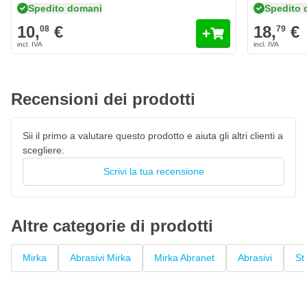
Spedito domani
Spedito 
Tipo di costruzione: Rete aperta (struttura a rete)
10,
€
18,
€
08
79
Materiale della grana: Ceramica / rivestita in ceramica
Tipo di fissaggio: striscia in velcro
Adatto per: Legno, plastica, acciaio, vernice, primer,
composito
Recensioni dei prodotti
Incollaggio/Adesione: Resina su resina
Rivestimento: Rivestimento a cordolo chiuso
Sii il primo a valutare questo prodotto e aiuta gli altri clienti a
Vantaggi di lavoro: Taglio eccellente, lunga durata
scegliere.
dell'utensile, intasamento minimo
Scrivi la tua recensione
Altre categorie di prodotti
Mirka
Abrasivi Mirka
Mirka Abranet
Abrasivi
St