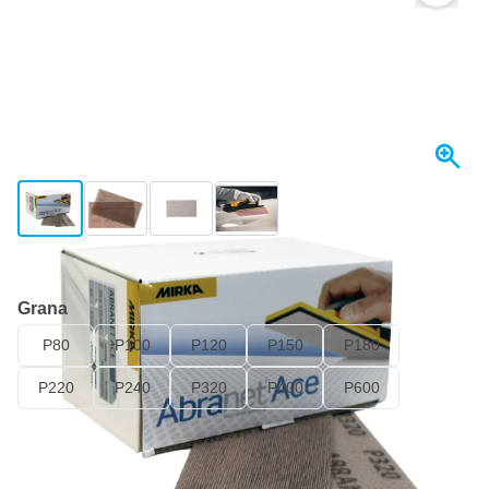
View larger image
View larger image
View larger image
View larger image
Spedito domani
Grana
P80
P100
P120
P150
P180
P220
P240
P320
P400
P600
38,
€
38
incl. IVA