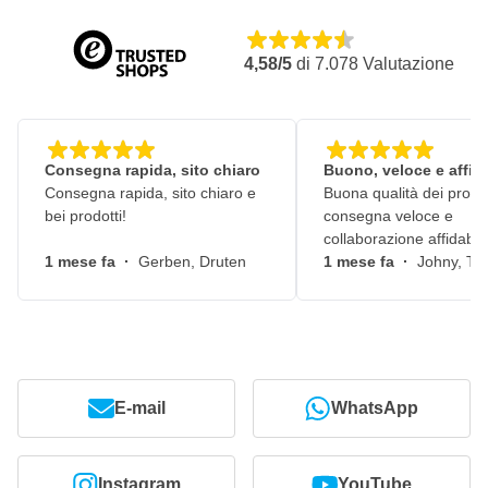
4,58/5
di
7.078
Valutazione
Consegna rapida, sito chiaro
Buono, veloce e affid
Consegna rapida, sito chiaro e
Buona qualità dei prodot
bei prodotti!
consegna veloce e
collaborazione affidabile
1 mese fa
·
Gerben, Druten
1 mese fa
·
Johny, Ti
E-mail
WhatsApp
Instagram
YouTube