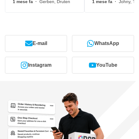
1 mese fa
·
Gerben, Druten
1 mese fa
·
Johny, Ti
E-mail
WhatsApp
Instagram
YouTube