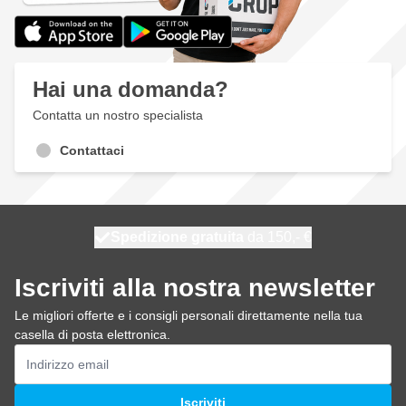
Hai una domanda?
Contatta un nostro specialista
Contattaci
Spedizione gratuita
100 giorni
spedito oggi
da 150,- €
Iscriviti alla nostra newsletter
Le migliori offerte e i consigli personali direttamente nella tua
casella di posta elettronica.
Indirizzo email
Iscriviti