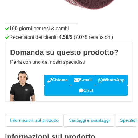
Ordina entro le 23:59,
spedito domani
Spedizione gratuita
da 150,- €
100 giorni
per resi & cambi
Recensioni dei clienti:
4,58/5
(7.078 recensioni)
Domanda su questo prodotto?
Parla con uno dei nostri specialisti
Chiama
E-mail
WhatsApp
Chat
Informazioni sul prodotto
Vantaggi e svantaggi
Specific
Informazioni sul prodotto