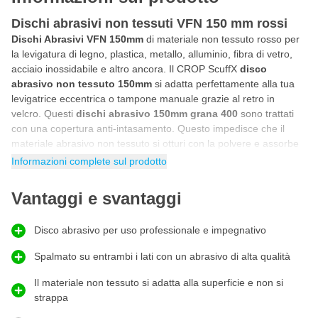
Dischi abrasivi non tessuti VFN 150 mm rossi
Dischi Abrasivi VFN 150mm
di materiale non tessuto rosso per
la levigatura di legno, plastica, metallo, alluminio, fibra di vetro,
acciaio inossidabile e altro ancora. Il CROP ScuffX
disco
abrasivo non tessuto 150mm
si adatta perfettamente alla tua
levigatrice eccentrica o tampone manuale grazie al retro in
velcro. Questi
dischi abrasivo 150mm grana 400
sono trattati
con una copertura anti-intasamento. Questo impedisce che il
materiale abrasivo non tessuto si otturi con la polvere e assorbe
la pressione durante la levigatura. Con questo
disco abrasivo
Informazioni complete sul prodotto
150mm P400 di CROP
puoi levigare professionalmente bordi,
angoli, fori e superfici con un fine modello di graffi.
Vantaggi e svantaggi
Levigare curve con levigatrice o tampone manuale
Vuoi levigare curve in modo che anche le forme rotonde possano
Disco abrasivo per uso professionale e impegnativo
essere levigate bene con una levigatrice o un tampone manuale?
Questi dischi abrasivo VFN 150mm di CROP si adattano grazie al
Spalmato su entrambi i lati con un abrasivo di alta qualità
materiale non tessuto alla superficie che desideri levigare. Il disco
Il materiale non tessuto si adatta alla superficie e non si
abrasivo non tessuto segue la forma della superficie permettendo
strappa
così di levigare anche le curve in modo efficace. In questo modo,
con questo abrasivo VFN di CROP, otterrai una finitura