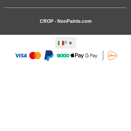
CROP - NonPaints.com
Lingua
IT
Aggiungi al Carrello