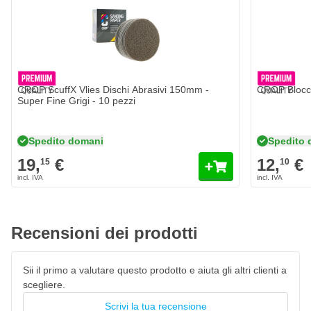
Il materiale non tessuto assorbe la pressione durante la
levigatura
Si adatta alla forma della superficie
Modello di graffi uniforme
Adatto per levigare sia a secco che a umido
CROP ScuffX Vlies Dischi Abrasivi 150mm -
CROP Blocc
Non si strappa o si rompe
Super Fine Grigi - 10 pezzi
Spedito domani
Spedito 
19,
€
12,
€
15
10
Recensioni dei prodotti
Sii il primo a valutare questo prodotto e aiuta gli altri clienti a
scegliere.
Scrivi la tua recensione