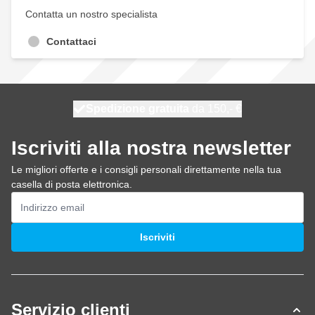
Contatta un nostro specialista
Contattaci
Spedizione gratuita
100 giorni
spedito domani
da 150,- €
Iscriviti alla nostra newsletter
Le migliori offerte e i consigli personali direttamente nella tua
casella di posta elettronica.
Indirizzo email
Iscriviti
Servizio clienti