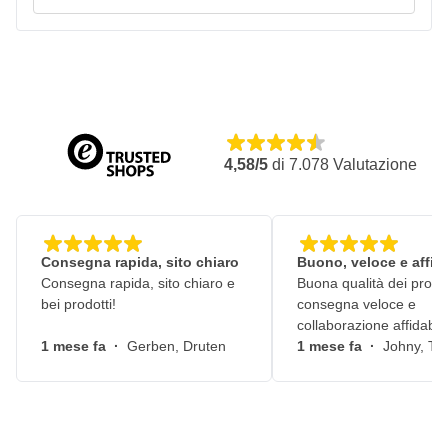
4,58/5
di
7.078
Valutazione
Consegna rapida, sito chiaro
Buono, veloce e affid
Consegna rapida, sito chiaro e
Buona qualità dei prodot
bei prodotti!
consegna veloce e
collaborazione affidabile
1 mese fa
·
Gerben, Druten
1 mese fa
·
Johny, Ti