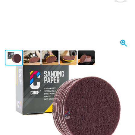
View larger image
View larger image
View larger image
View larger image
View larger image
+6
Spedito domani
Variante
CROP ScuffX Vlies Dischi Abrasivi 150mm - Fine - Rosso - 10 pez
19,
€
15
incl. IVA
Quantità
Aggiungi al Carrello