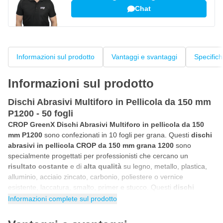
Chat
Informazioni sul prodotto
Vantaggi e svantaggi
Specific
Informazioni sul prodotto
Dischi Abrasivi Multiforo in Pellicola da 150 mm
P1200 - 50 fogli
CROP GreenX Dischi Abrasivi Multiforo in pellicola da 150
mm P1200
sono confezionati in 10 fogli per grana. Questi
dischi
abrasivi in pellicola CROP da 150 mm grana 1200
sono
specialmente progettati per professionisti che cercano un
risultato costante
e di
alta qualità
su legno, metallo, plastica,
alluminio, acciaio zincato, carbonio, poliestere o vernice
esistente, laccatura, smalto, primer e stucco. Questi
dischi
abrasivi professionali in pellicola da 150 mm
sono adatti sia
Informazioni complete sul prodotto
per
levigatrici
rotative che eccentriche con pad in velcro. Grazie
alla combinazione delle
migliori graniglie abrasive in ossido di