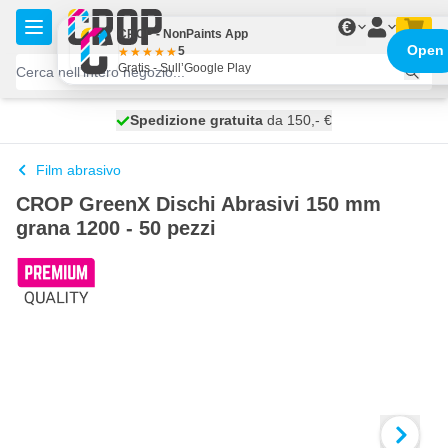
Salta al contenuto
€
CROP - NonPaints App
Open
5
Gratis - Sull’Google Play
Spedizione gratuita
100 giorni
spedito domani
da 150,- €
Film abrasivo
CROP GreenX Dischi Abrasivi 150 mm
grana 1200 - 50 pezzi