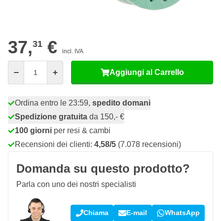
57
10 pezzi
33,
€
RISPARMIA IL 10%
pz
37,
€
31
incl. IVA
Quantità
Aggiungi al Carrello
Ordina entro le 23:59,
spedito domani
Spedizione gratuita
da 150,- €
100 giorni
per resi & cambi
Recensioni dei clienti:
4,58/5
(7.078 recensioni)
Domanda su questo prodotto?
Parla con uno dei nostri specialisti
Chiama
E-mail
WhatsApp