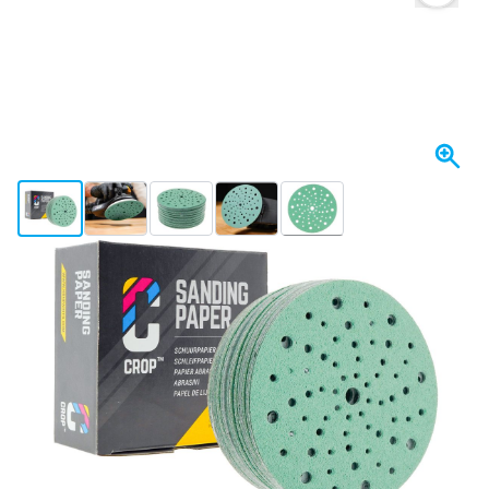
View larger image
View larger image
View larger image
View larger image
View larger image
+2
Spedito domani
Variante
CROP GreenX Dischi Abrasivi 150 mm grana 1200 - 50 pezzi
Scegli un numero
31
1 pezzo
37,
€
44
5 pezzi
35,
€
RISPARMIA IL 5%
pz