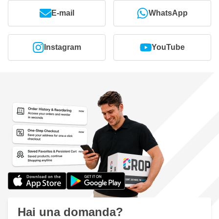
E-mail
WhatsApp
L'abrasivo è trattato con un rivestimento anti-intasamento
per una lunga durata
Ampia gamma di grane da P80 a P400
Instagram
YouTube
Contiene un robusto velcro per una buona adesione alla
levigatrice
Utilizzabile universalmente per qualsiasi lavoro di levigatura
Utilizzabile su tutti i materiali e le superfici
Confezionato in set da 50 fogli per grana
Hai una domanda?