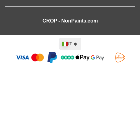
CROP - NonPaints.com
Lingua
IT
Aggiungi al Carrello