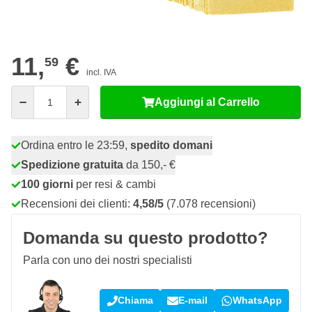
43
10 pezzi
10,
€
RISPARMIA IL 10%
pz
11,
€
59
incl. IVA
Quantità
Aggiungi al Carrello
Ordina entro le 23:59,
spedito domani
Spedizione gratuita
da 150,- €
100 giorni
per resi & cambi
Recensioni dei clienti:
4,58/5
(7.078 recensioni)
Domanda su questo prodotto?
Parla con uno dei nostri specialisti
Chiama
E-mail
WhatsApp