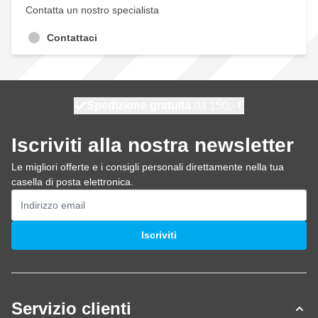
Contatta un nostro specialista
Contattaci
Spedizione gratuita
100 giorni
spedito domani
da 150,- €
Iscriviti alla nostra newsletter
Le migliori offerte e i consigli personali direttamente nella tua
casella di posta elettronica.
Indirizzo email
Iscriviti
Servizio clienti