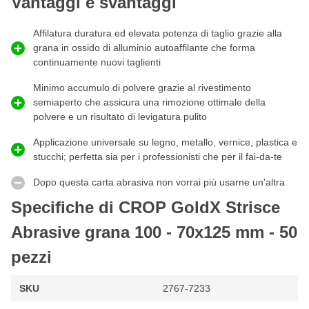
Vantaggi e svantaggi
l'aspirazione della polvere è efficiente e consente un lavoro più
pulito, meno intasamenti e una maggiore durata della carta
Affilatura duratura ed elevata potenza di taglio grazie alla
abrasiva.
grana in ossido di alluminio autoaffilante che forma
Quando usare i nastri abrasivi grana 100?
continuamente nuovi taglienti
I
nastri
abrasivi di grana 100 sono utilizzati per la
levigatura
Minimo accumulo di polvere grazie al rivestimento
rapida di
stucco
,
primer
e altri
fondi
. Grazie alla sua grana
semiaperto che assicura una rimozione ottimale della
grossa, il nastro abrasivo P100 può essere utilizzato anche per
polvere e un risultato di levigatura pulito
levigare
vernici
,
pitture
,
mordenti,
smalti, ruggine leggera
e
altri rivestimenti
. In breve, i nastri abrasivi P100 possono essere
Applicazione universale su legno, metallo, vernice, plastica e
utilizzati per:
stucchi; perfetta sia per i professionisti che per il fai-da-te
Rimuovere completamente vecchie lacche, pitture, mordenti
Dopo questa carta abrasiva non vorrai più usarne un'altra
o vernici
Specifiche di CROP GoldX Strisce
Livellare e levigare lo stucco o il primer
Abrasive grana 100 - 70x125 mm - 50
Levigare legno duro liscio, metallo o poliestere
Creare una superficie ruvida prima della levigatura fine
pezzi
(P120, P150, P180)
SKU
2767-7233
Strisce di carta abrasiva P100 70x125 mm per