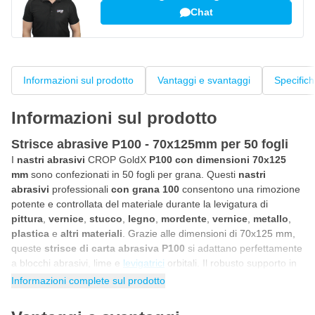
Chat
Informazioni sul prodotto
Vantaggi e svantaggi
Specific
Informazioni sul prodotto
Strisce abrasive P100 - 70x125mm per 50 fogli
I
nastri abrasivi
CROP GoldX
P100 con dimensioni 70x125
mm
sono confezionati in 50 fogli per grana. Questi
nastri
abrasivi
professionali
con grana 100
consentono una rimozione
potente e controllata del materiale durante la levigatura di
pittura
,
vernice
,
stucco
,
legno
,
mordente
,
vernice
,
metallo
,
plastica
e
altri materiali
. Grazie alle dimensioni di 70x125 mm,
queste
strisce di carta abrasiva P100
si adattano perfettamente
a blocchi abrasivi, lime e
levigatrici
orbitali. Il robusto supporto in
carta impedisce alla carta di strapparsi o rompersi e rimane
Informazioni complete sul prodotto
flessibile anche durante la levigatura intensiva. Grazie agli 8 fori
per la polvere presenti in ogni striscia di carta abrasiva,