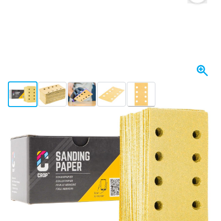
View larger image
View larger image
View larger image
View larger image
View larger image
+9
Spedito domani
Variante
CROP GoldX Strisce Abrasive grana 100 - 70x125 mm - 50 pezzi
Scegli un numero
59
1 pezzo
11,
€
02
5 pezzi
11,
€
RISPARMIA IL 5%
pz