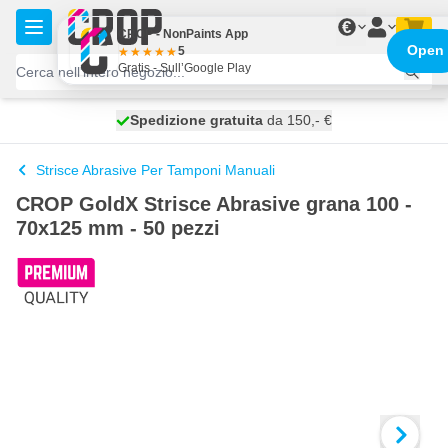
Salta al contenuto
€
CROP - NonPaints App
Open
5
Gratis - Sull’Google Play
Spedizione gratuita
100 giorni
spedito domani
da 150,- €
Strisce Abrasive Per Tamponi Manuali
CROP GoldX Strisce Abrasive grana 100 -
70x125 mm - 50 pezzi