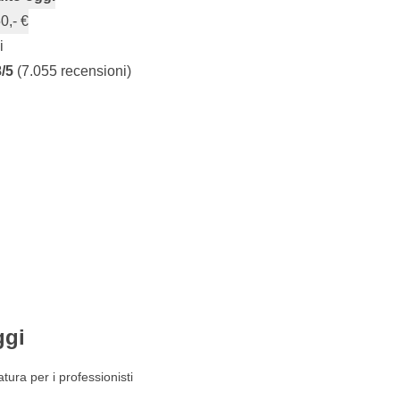
0,- €
i
8/5
(7.055 recensioni)
ggi
datura per i professionisti