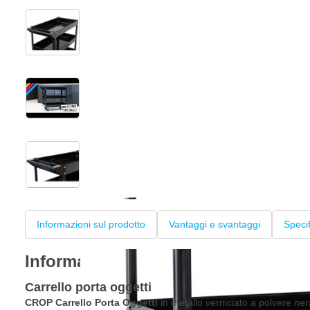
View larger image
View larger image
View larger image
+3
Informazioni sul prodotto
Vantaggi e svantaggi
Speci
Informazioni sul prodotto
Carrello porta oggetti
CROP Carrello Porta Oggetti
in metallo verniciato a polvere nera