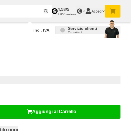
4,58/5
€
Accedi
7.055 reviews
Servizio clienti
incl. IVA
Contattaci
Aggiungi al Carrello
ito oggi