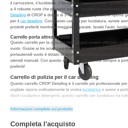
il carrozziere, il lucidatore, il fai da te o l'appassionato. Questo c
a 4 robuste ruote che possono essere spostate su pavimenti lisci e
Detailing
di CROP è dotato di 3 ripiani su cui è possibile riporre gli 
per il
car detailing
. Con questo carrello per lucidatura, avrete sem
prodotti preferiti mentre armeggiate, riparate, lavate l'auto, lucidat
Carrello porta attrezzi vuoto
Questo carrello per la cura dei dettagli può essere utilizzato anch
vuoto. Grazie ai tre scomparti aperti, è possibile riporre gli attrezzi
portautensili vuoto è dotato di ampi scomparti che consentono di 
utensili manuali. Con questo carrello mobile avrete sempre a porta
preferiti!
Carrello di pulizia per il car detailing
Questo carrello CROP Detailing è il carrello più professionale per tu
vogliate riporre ordinatamente la vostra
lucidatrice
o avere a porta
dischi lucidanti e detergenti, questo carrello per lucidatura ha tutt
Caratteristiche
Informazioni complete sul prodotto
Carrello per la lucidatura di alta qualità con finitura professio
Completa l'acquisto
Crea un look lussuoso per chi si occupa di car detailing, luci