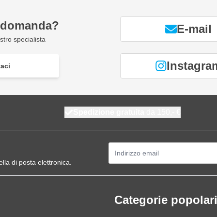
a domanda?
E-mail
tro specialista
Instagra
aci
Spedizione gratuita
da 150,- €
Indirizzo email
ella di posta elettronica.
Categorie popolar