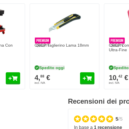
referiti per la lucidatura e il
e
ina Con
CROP Taglierino Lama 18mm
CROP Cono
Ultra-Fine
Spedito oggi
Spedito
4,
€
10,
€
88
42
Recensioni dei pro
5
/5
In base a
1 recensione