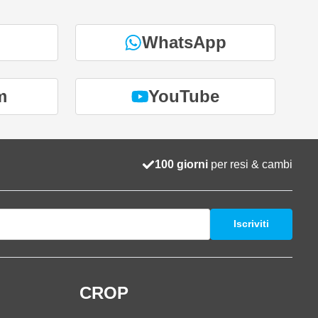
WhatsApp
m
YouTube
100 giorni
per resi & cambi
Iscriviti
i
CROP