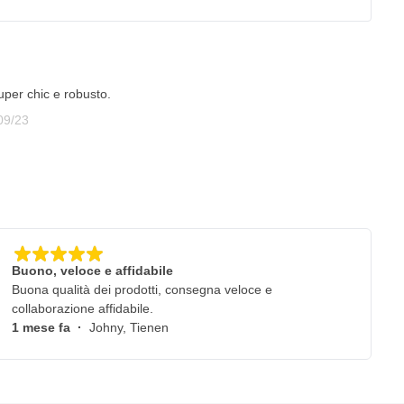
super chic e robusto.
settembre 2023
09/23
Buono, veloce e affidabile
Buona qualità dei prodotti, consegna veloce e
collaborazione affidabile.
1 mese fa
·
Johny, Tienen