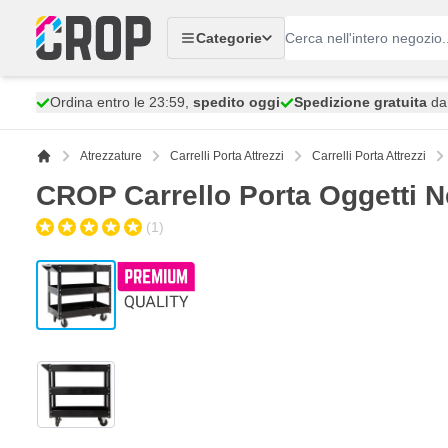
Salta al contenuto
Categorie
Ordina entro le 23:59,
spedito oggi
Spedizione gratuita
da 
Atrezzature
Carrelli Porta Attrezzi
Carrelli Porta Attrezzi
CROP Carrello Porta Oggetti N
(1)
View larger image
View larger image