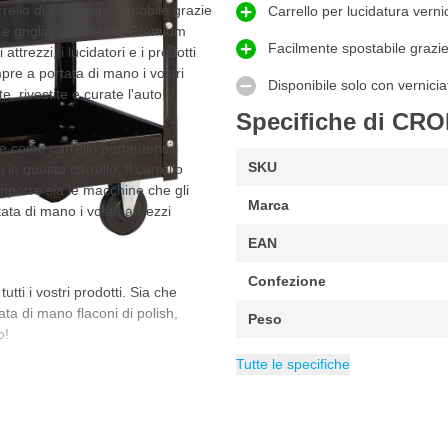
arrello di lucidatura è mobile grazie
Carrello per lucidatura vern
 grigliati. Il carrello Premium
Facilmente spostabile grazie 
attrezzi, i lucidatori e i prodotti
pre a portata di mano i vostri
Disponibile solo con vernici
e, rivestite e curate l'auto!
Specifiche di CRO
e come carrello portautensili
SKU
 in questo carrello. Il carrello
riporre sia le macchine che gli
Marca
ta di mano i vostri attrezzi
EAN
Confezione
tti i vostri prodotti. Sia che
ta di mano flaconi di polish,
Peso
o!
Categoria
Equip Officina
Tutte le specifiche
nale
datura di auto o per un