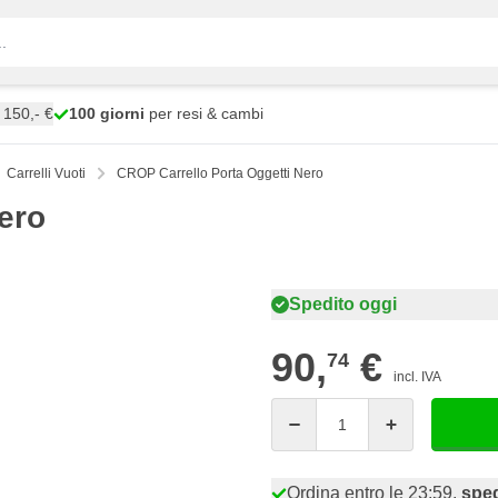
150,- €
100 giorni
per resi & cambi
Carrelli Vuoti
CROP Carrello Porta Oggetti Nero
ero
Spedito oggi
90,
€
74
incl. IVA
Quantità
Ordina entro le 23:59,
sped