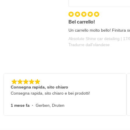
Bel carrello!
Un carrello molto bello! Finitura 
17 
Absolute Shine car detailing |
17/
Tradurre dall'olandese
Consegna rapida, sito chiaro
Consegna rapida, sito chiaro e bei prodotti!
1 mese fa
·
Gerben, Druten