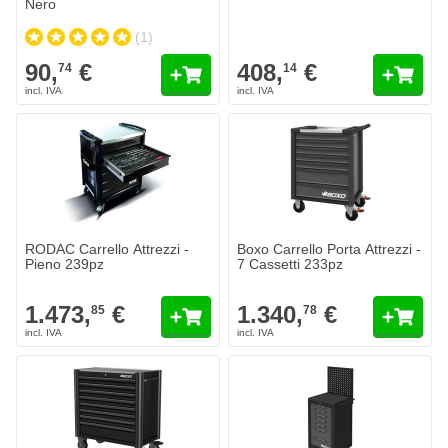
Nero
(1)
90,
€
408,
€
74
14
RODAC Carrello Attrezzi -
Boxo Carrello Porta Attrezzi -
Pieno 239pz
7 Cassetti 233pz
1.473,
€
1.340,
€
85
78