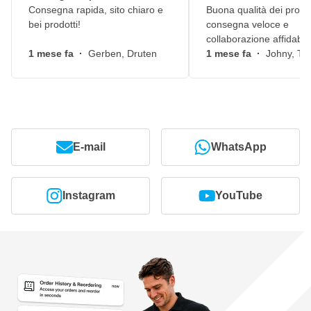
Consegna rapida, sito chiaro e
Buona qualità dei prodot
bei prodotti!
consegna veloce e
collaborazione affidabile
1 mese fa
·
Gerben, Druten
1 mese fa
·
Johny, Ti
E-mail
WhatsApp
Instagram
YouTube