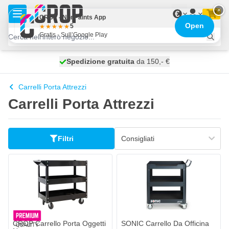
Salta al contenuto
×
€
CROP - NonPaints App
Open
5
Gratis - Sull’Google Play
Spedizione gratuita
100 giorni
spedito oggi
da 150,- €
Carrelli Porta Attrezzi
Carrelli Porta Attrezzi
Filtri
CROP Carrello Porta Oggetti
SONIC Carrello Da Officina