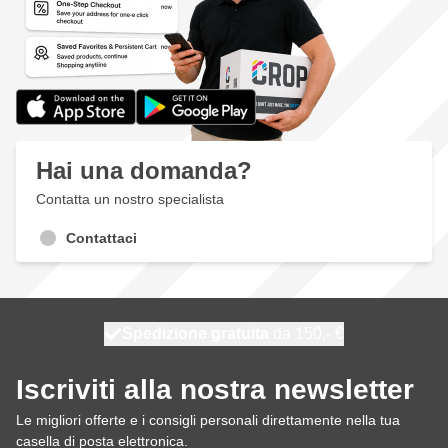
Hai una domanda?
Contatta un nostro specialista
Contattaci
Spedizione gratuita
100 giorni
spedito oggi
da 150,- €
Iscriviti alla nostra newsletter
Le migliori offerte e i consigli personali direttamente nella tua
casella di posta elettronica.