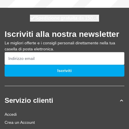
Spedizione gratuita
100 giorni
spedito oggi
da 150,- €
Iscriviti alla nostra newsletter
Le migliori offerte e i consigli personali direttamente nella tua
casella di posta elettronica.
Indirizzo email
Iscriviti
Servizio clienti
Accedi
Crea un Account