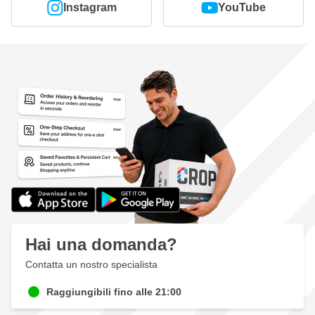
Instagram
YouTube
Lucidatrice professionale con eccentricità di 15mm
3 Lucidanti con effetti distinti sulla correzione e brillantezza
della vernice
Prodotti sicuri e facili da usare per ogni utente
I panni in microfibra Edgeless garantiscono un risultato
senza aloni
Finish Control Spray per un'ispezione dettagliata del risultato
100 guanti nitrile neri di alta qualità per evitare impronte
digitali
Questo set è stato appositamente compilato dai nostri
specialisti di lucidatura
Viene fornito con garanzia e assistenza ufficiale di fabbrica
Hai una domanda?
Contatta un nostro specialista
Raggiungibili fino alle 21:00