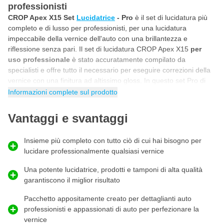
professionisti
CROP Apex X15 Set
Lucidatrice
- Pro
è il set di lucidatura più
completo e di lusso per professionisti, per una lucidatura
impeccabile della vernice dell'auto con una brillantezza e
riflessione senza pari. Il set di lucidatura CROP Apex X15
per
uso professionale
è stato accuratamente compilato da
specialisti e offre tutto il necessario per eseguire correzioni della
vernice con una finitura ad altissimo gloss. In questo set Pro di
CROP troverai il lucidatrice professionale Apex X15,
3 lucidanti
Informazioni complete sul prodotto
di alta qualità
con relativi
dischi lucidanti
,
6 panni in
microfibra
, uno
Finish Control Spray
e
guanti nitrile neri
. Il
Vantaggi e svantaggi
tutto è contenuto nella lussuosa borsa per dettagli auto CROP
Apex, dove potrai conservare e trasportare in modo ordinato tutti
Insieme più completo con tutto ciò di cui hai bisogno per
i tuoi prodotti professionali per il
detailing auto
.
lucidare professionalmente qualsiasi vernice
Miglior set di lucidatura per dettaglianti auto e
Una potente lucidatrice, prodotti e tamponi di alta qualità
lucidatori esperti
garantiscono il miglior risultato
Questo kit CROP Apex X15 Pro è il
miglior set di lucidatura
sia
per
dettaglianti auto professionisti
che per
lucidatori auto
Pacchetto appositamente creato per dettaglianti auto
esperti
che desiderano portare il proprio lavoro a un livello
professionisti e appassionati di auto per perfezionare la
superiore. Con questo set potrai rimuovere graffi profondi,
vernice