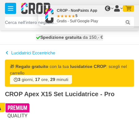
Salta al contenuto
€
CROP - NonPaints App
5
Gratis - Sull’Google Play
Spedizione gratuita
100 giorni
spedito oggi
da 150,- €
Lucidatrici Eccentriche
🎁
Regalo gratuito
con la tua
lucidatrice CROP
: scegli nel
carrello
3
giorni,
17
ore,
29
minuti
CROP Apex X15 Set Lucidatrice - Pro
A