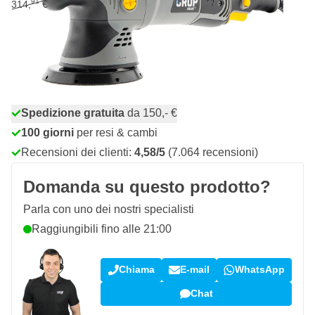
91
314,
€
283,
€
44
10% DI SCONTO
incl. IVA
Quantità
Aggiungi al Carrello
Ordina entro le 23:59,
spedito oggi
Spedizione gratuita
da 150,- €
100 giorni
per resi & cambi
Recensioni dei clienti:
4,58/5
(7.064 recensioni)
Domanda su questo prodotto?
Parla con uno dei nostri specialisti
Raggiungibili fino alle 21:00
Chiama
E-mail
WhatsApp
Chat