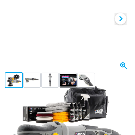
View larger image
View larger image
View larger image
View larger image
View larger image
+17
Spedito oggi
Variante
CROP Apex X15 Set Lucidatrice - Pro