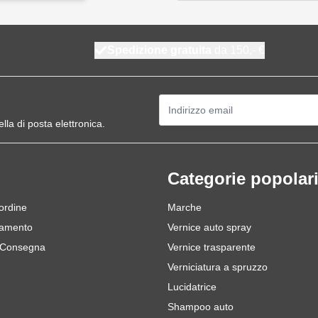
Spedizione gratuita
da 150,- €
Indirizzo email
ella di posta elettronica.
Categorie popolar
 ordine
Marche
gamento
Vernice auto spray
 Consegna
Vernice trasparente
Verniciatura a spruzzo
Lucidatrice
Shampoo auto