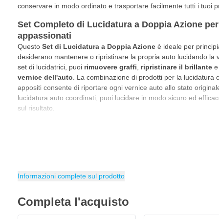
conservare in modo ordinato e trasportare facilmente tutti i tuoi pr
Set Completo di Lucidatura a Doppia Azione per 
appassionati
Questo
Set di Lucidatura a Doppia Azione
è ideale per princip
desiderano mantenere o ripristinare la propria auto lucidando la
set di lucidatrici, puoi
rimuovere graffi
,
ripristinare il brillante
vernice dell'auto
. La combinazione di prodotti per la lucidatura 
appositi consente di riportare ogni vernice auto allo stato original
lucidatura auto coordinati, puoi lucidare in modo sicuro ed effic
sul risultato.
Cosa c'è nel Set di Lucidatrici CROP Apex B9 DAP - A
In questo set completo troverai tutto il necessario per una lucida
CROP Apex B9 DAP Lucidatrice 125mm 750 Watt
CROP Pasta Lucidante Taglio Intenso 250ml
Informazioni complete sul prodotto
CROP Lucidante Taglio Fine 250ml
CROP Lucidante di Finitura Ultra 250ml
Completa l'acquisto
CROP Disco di Lucidatura Taglio Intenso 125mm