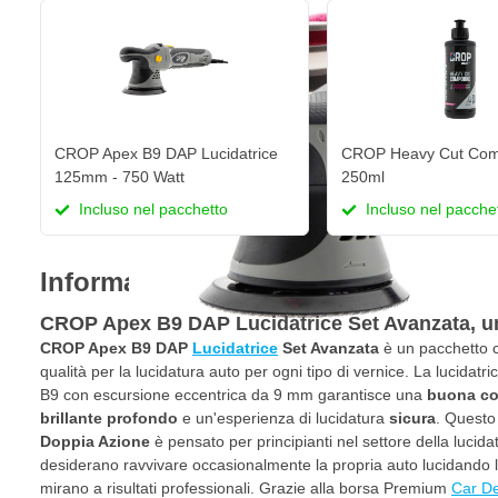
CROP Apex B9 DAP Lucidatrice
CROP Heavy Cut Com
125mm - 750 Watt
250ml
Incluso nel pacchetto
Incluso nel pacche
Informazioni sul prodotto
CROP Apex B9 DAP Lucidatrice Set Avanzata, u
CROP Apex B9 DAP
Lucidatrice
Set Avanzata
è un pacchetto c
qualità per la lucidatura auto per ogni tipo di vernice. La lucida
B9 con escursione eccentrica da 9 mm garantisce una
buona cor
brillante profondo
e un'esperienza di lucidatura
sicura
. Quest
Doppia Azione
è pensato per principianti nel settore della lucid
desiderano ravvivare occasionalmente la propria auto lucidando
mirano a risultati professionali. Grazie alla borsa Premium
Car De