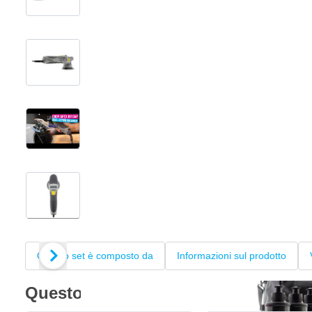
View larger image
View larger image
View larger image
+10
Questo set è composto da
Informazioni sul prodotto
Questo set è composto da