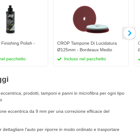
Finishing Polish -
CROP Tampone Di Lucidatura
C
Ø125mm - Bordeaux Medio
Ø
nel pacchetto
Incluso nel pacchetto
ggi
eccentrica, prodotti, tamponi e panni in microfibra per ogni tipo
to
one eccentrica da 9 mm per una correzione efficace del
 dettagliare l'auto per riporre in modo ordinato e trasportare