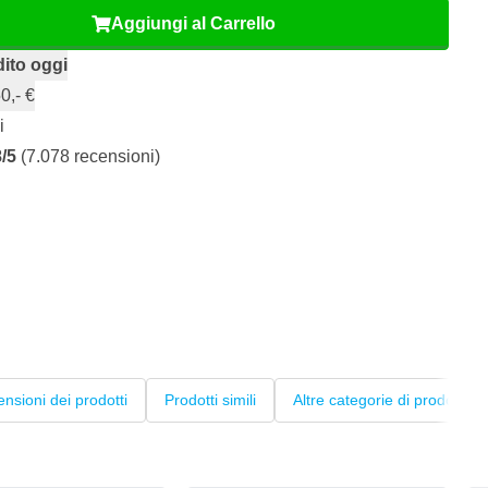
Aggiungi al Carrello
ito oggi
0,- €
i
8/5
(7.078 recensioni)
nsioni dei prodotti
Prodotti simili
Altre categorie di prodotti