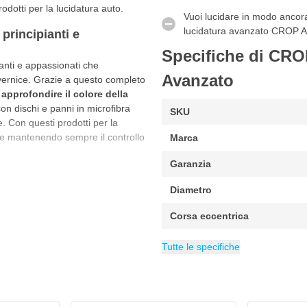
odotti per la lucidatura auto.
Vuoi lucidare in modo ancora 
lucidatura avanzato CROP 
principianti e
Specifiche di CRO
ianti e appassionati che
Avanzato
 vernice. Grazie a questo completo
e
approfondire il colore della
con dischi e panni in microfibra
SKU
e. Con questi prodotti per la
ace mantenendo sempre il controllo
Marca
Garanzia
vanzato
tura completa.
Diametro
Corsa eccentrica
Velocità massima
Velocità minima di rotazione
Confezione
Peso
EAN
Fonte di alimentazione
Potenza (W)
Lunghezza del cavo
Voltage (Volt)
Altezza
Larghezza
Lunghezza
Categoria
6095706553596
1.9 kg
14 cm
Lucidatrici
8 cm
34 cm
1 set
750 W
230 V
6500 giri
400 c
Ali
Tutte le specifiche