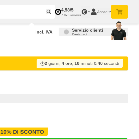
4,58/5
€
Accedi
7.078 reviews
Servizio clienti
incl. IVA
Contattaci
2
giorni,
4
ore,
10
minuti
&
39
secondi
10% DI SCONTO