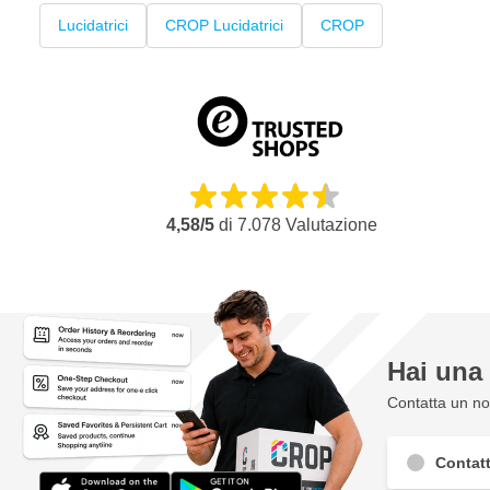
brillante
Lucidatrici
CROP Lucidatrici
CROP
I prodotti sono sicuri e facili da usare per ogni utente
I panni in microfibra Edgeless garantiscono un risultato senz
Questo set è stato appositamente compilato dai nostri speciali
Viene fornito con garanzia e assistenza ufficiale di fabbrica
4,58/5
di
7.078
Valutazione
Hai un
Contatta un nos
Contatt