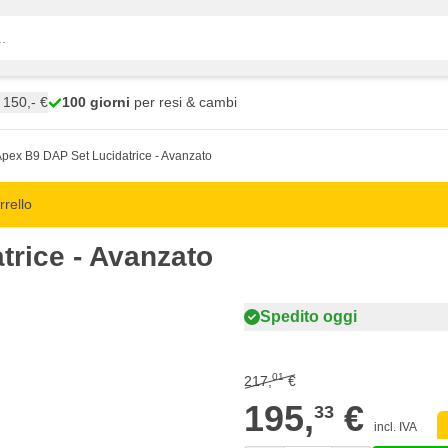
150,- €
100 giorni
per resi & cambi
ex B9 DAP Set Lucidatrice - Avanzato
rrello
rice - Avanzato
Spedito oggi
01
217,
€
195,
€
33
incl. IVA