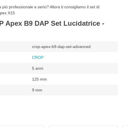
più professionale e serio? Allora ti consigliamo il set di
Apex X15
P Apex B9 DAP Set Lucidatrice -
crop-apex-b9-dap-set-advanced
CROP
5 anni
125 mm
9 mm
/min
m
mentato a corrente
2000 giri/min