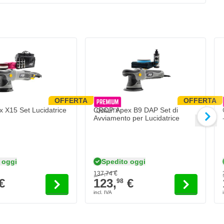
OFFERTA
OFFERTA
el prodotto.
ipende dalle opzioni scelte nella pagina del prodotto.
Il prezzo dipende dalle opzioni scelte nel
X15 Set Lucidatrice
CROP Apex B9 DAP Set di
Avviamento per Lucidatrice
 oggi
Spedito oggi
137,
74
€
€
123,
€
98