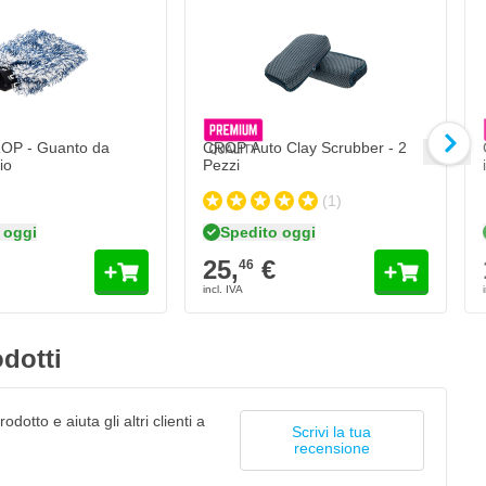
OP - Guanto da
CROP Auto Clay Scrubber - 2
io
Pezzi
(1)
 oggi
Spedito oggi
25,
€
46
dotti
odotto e aiuta gli altri clienti a
Scrivi la tua
recensione