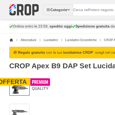
Salta al contenuto
Categorie
Ordina entro le 23:59,
spedito oggi
Spedizione gratuita
da 
Atrezzature
Lucidatrici
Lucidatrici Eccentriche
CROP Ap
🎁
Regalo gratuito
con la tua
lucidatrice CROP
: scegli nel ca
CROP Apex B9 DAP Set Lucidat
OFFERTA
View larger image
View larger image