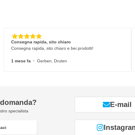
a aloni
sti della lucidatura
Consegna rapida, sito chiaro
Consegna rapida, sito chiaro e bei prodotti!
1 mese fa
·
Gerben, Druten
a domanda?
E-mail
tro specialista
Instagra
aci