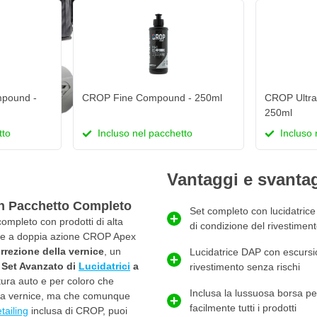
pound -
CROP Fine Compound - 250ml
CROP Ultra 
250ml
tto
Incluso nel pacchetto
Incluso 
Vantaggi e svanta
n Pacchetto Completo
Set completo con lucidatrice 
ompleto con prodotti di alta
di condizione del rivestimen
trice a doppia azione CROP Apex
rezione della vernice
, un
Lucidatrice DAP con escursi
o
Set Avanzato di
Lucidatrici
a
rivestimento senza rischi
atura auto e per coloro che
Inclusa la lussuosa borsa per
 la vernice, ma che comunque
facilmente tutti i prodotti
tailing
inclusa di CROP, puoi