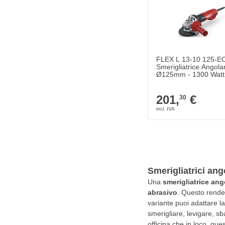
FLEX L 13-10 125-E
Smerigliatrice Angola
Ø125mm - 1300 Watt
201,
€
30
Smerigliatrici ang
Una
smerigliatrice ang
abrasivo
. Questo rende 
variante puoi adattare l
smerigliare, levigare, sb
officina che in loco, que