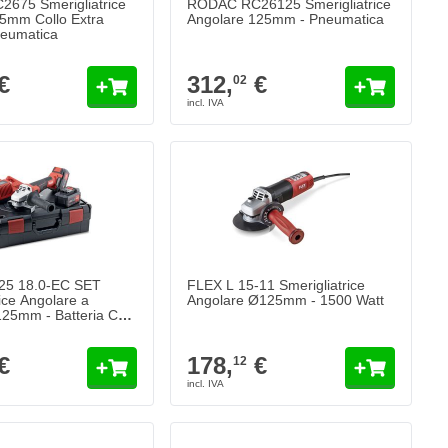
675 Smerigliatrice
RODAC RC26125 Smerigliatrice
5mm Collo Extra
Angolare 125mm - Pneumatica
neumatica
€
312,
€
02
25 18.0-EC SET
FLEX L 15-11 Smerigliatrice
ice Angolare a
Angolare Ø125mm - 1500 Watt
125mm - Batteria Con
€
178,
€
12