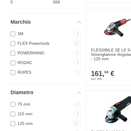
Marchio
3M
2
FLEX Powertools
22
FLESSIBILE SE LE 9
POWERHAND
1
Smerigliatrice Angola
- 125 mm
RODAC
3
161,
€
RUPES
04
3
Diametro
75 mm
3
115 mm
3
125 mm
21