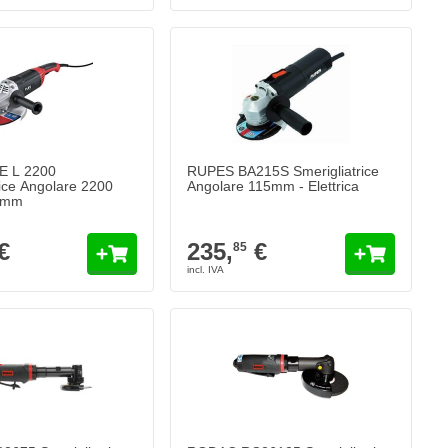
E L 2200
RUPES BA215S Smerigliatrice
rice Angolare 2200
Angolare 115mm - Elettrica
0 mm
€
235,
€
85