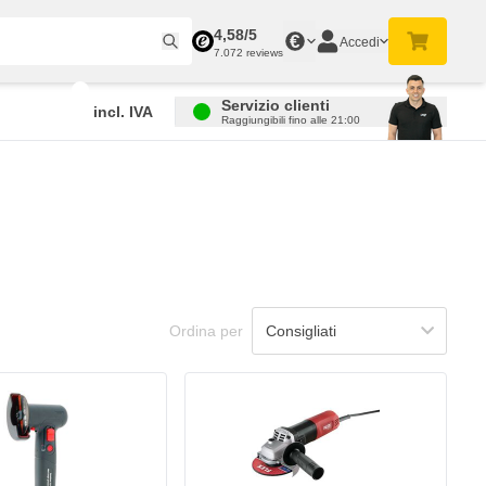
4,58/5
€
Accedi
7.072 reviews
Servizio clienti
incl. IVA
Raggiungibili fino alle 21:00
Ordina per