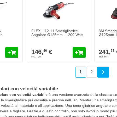
C
FLEX L 12-11 Smerigliatrice
3M Smerigl
re
Angolare Ø125mm - 1200 Watt
Ø125mm 1
146,
€
241,
40
58
1
2
Attualmente stai l
Pagina
olari con velocità variabile
olare con velocità variabile
è una versione avanzata della classica sme
la smerigliatrice più versatile e precisa nell'uso. Mentre una smerigliat
a velocità al materiale e all'applicazione. Una smerigliatrice angolare c
avare e tagliare. Grazie a questo controllo, non solo lavori in modo più si
sta è una smerigliatrice indispensabile per il professionista e per l'hobbi