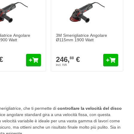
iatrice Angolare
3M Smerigliatrice Angolare
900 Watt
Ø115mm 1900 Watt
€
246,
€
88
eggendo la pagina
rigliatrice, che ti permette di
controllare la velocità del disco
rice angolare standard gira a una velocità fissa, con questa
on velocità variabile è ideale per una vasta gamma di lavori come
curo, ma ottieni anche un risultato finale molto più pulito. Sia in
sta esigente.