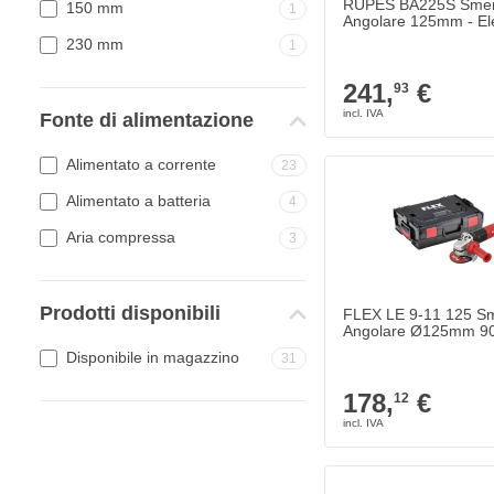
RUPES BA225S Smerig
150 mm
1
Angolare 125mm - Ele
230 mm
1
241,
€
93
Fonte di alimentazione
Alimentato a corrente
23
Alimentato a batteria
4
Aria compressa
3
Prodotti disponibili
FLEX LE 9-11 125 Sme
Angolare Ø125mm 90
Disponibile in magazzino
31
178,
€
12