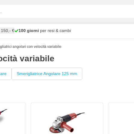
150,- €
100 giorni
per resi & cambi
liatrici angolari con velocità variabile
ocità variabile
lare
Smerigliatrice Angolare 125 mm