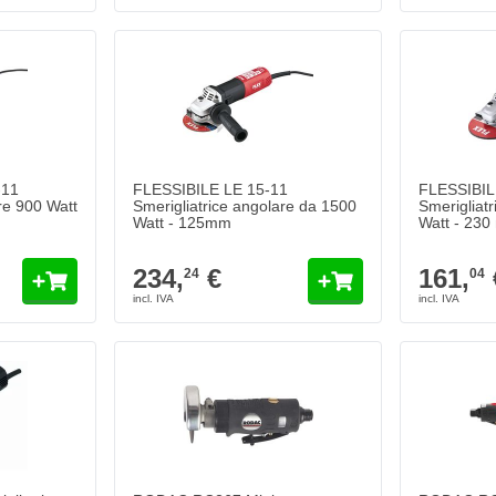
-11
FLESSIBILE LE 15-11
FLESSIBIL
re 900 Watt
Smerigliatrice angolare da 1500
Smerigliat
Watt - 125mm
Watt - 23
234,
€
161,
24
04