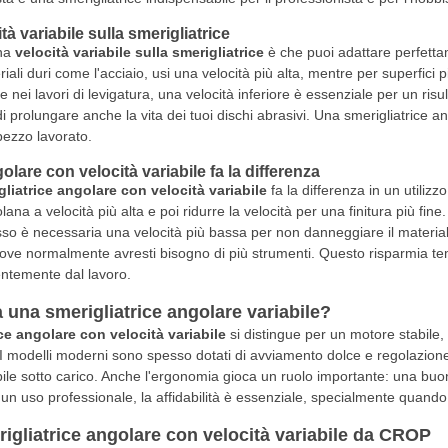
tà variabile sulla smerigliatrice
una
velocità variabile sulla smerigliatrice
è che puoi adattare perfettam
iali duri come l'acciaio, usi una velocità più alta, mentre per superfici 
 nei lavori di levigatura, una velocità inferiore è essenziale per un risul
i prolungare anche la vita dei tuoi dischi abrasivi. Una smerigliatrice an
 pezzo lavorato.
olare con velocità variabile fa la differenza
gliatrice angolare con velocità variabile
fa la differenza in un utilizz
ana a velocità più alta e poi ridurre la velocità per una finitura più fin
esso è necessaria una velocità più bassa per non danneggiare il material
 dove normalmente avresti bisogno di più strumenti. Questo risparmia tem
entemente dal lavoro.
una smerigliatrice angolare variabile?
ce angolare con velocità variabile
si distingue per un motore stabile, 
I modelli moderni sono spesso dotati di avviamento dolce e regolazione 
bile sotto carico. Anche l'ergonomia gioca un ruolo importante: una buo
un uso professionale, la affidabilità è essenziale, specialmente quando 
igliatrice angolare con velocità variabile da CROP