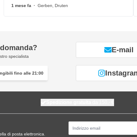
1 mese fa
·
Gerben, Druten
a domanda?
E-mail
tro specialista
Instagra
gibili fino alle 21:00
Spedizione gratuita
da 150,- €
Indirizzo email
ella di posta elettronica.