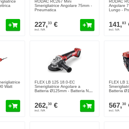
liatrice
RODAC RC267 Mini
RODAC RC2
ttrica
Smerigliatrice Angolare 75mm -
Angolare 7
Pneumatica
Lungo - P
227,
€
141,
33
83
rigliatrice
FLEX LB 125 18.0-EC
FLEX LB 1
0 Watt
Smerigliatrice Angolare a
Smerigliatr
Batteria Ø125mm - Batteria Non
Batteria Ø
Inclusa
Accessori
262,
€
567,
30
30