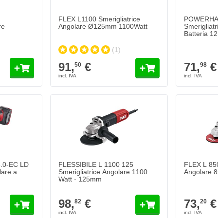
FLEX L1100 Smerigliatrice
POWERHAN
re
Angolare Ø125mm 1100Watt
Smerigliatr
Batteria 12
(1)
91,
€
71,
€
50
98
8.0-EC LD
FLESSIBILE L 1100 125
FLEX L 850
lare a
Smerigliatrice Angolare 1100
Angolare 
Watt - 125mm
98,
€
73,
€
82
20