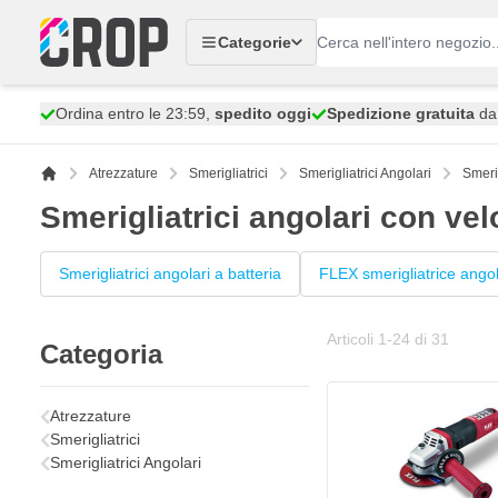
Salta al contenuto
Categorie
Ordina entro le 23:59,
spedito oggi
Spedizione gratuita
da 
Atrezzature
Smerigliatrici
Smerigliatrici Angolari
Smerig
Smerigliatrici angolari con vel
Smerigliatrici angolari a batteria
FLEX smerigliatrice ango
Articoli
1
-
24
di
31
Categoria
Atrezzature
Smerigliatrici
Smerigliatrici Angolari