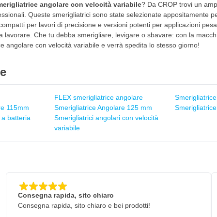
erigliatrice angolare con velocità variabile
? Da CROP trovi un amp
ssionali. Queste smerigliatrici sono state selezionate appositamente per 
 compatti per lavori di precisione e versioni potenti per applicazioni pe
 a lavorare. Che tu debba smerigliare, levigare o sbavare: con la macchin
ce angolare con velocità variabile e verrà spedita lo stesso giorno!
ie
FLEX smerigliatrice angolare
Smerigliatric
are 115mm
Smerigliatrice Angolare 125 mm
Smerigliatric
 a batteria
Smerigliatrici angolari con velocità
variabile
Consegna rapida, sito chiaro
Consegna rapida, sito chiaro e bei prodotti!