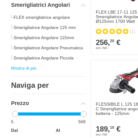
Smerigliatrici Angolari
FLEX LBE 17-11 125
Smerigliatrice Angola
FLEX smerigliatrice angolare
Ø125mm 1700 Watt
Smerigliatrice Angolare 125 mm
(1)
Smerigliatrice Angolare 115mm
256,
€
20
Smerigliatrice Angolare Pneumatica
Smerigliatrice Angolare Piccola
Mostra di più
Naviga per
Prezzo
FLESSIBILE L 125 1
C Smerigliatrice ango
batteria - 125mm
5
568
189,
€
10
Dal
Al