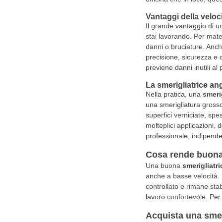
Vantaggi della veloci
Il grande vantaggio di 
stai lavorando. Per mater
danni o bruciature. Anche
precisione, sicurezza e d
previene danni inutili al
La smerigliatrice ang
Nella pratica, una
smeri
una smerigliatura grossol
superfici verniciate, sp
molteplici applicazioni,
professionale, indipend
Cosa rende buona 
Una buona
smerigliatri
anche a basse velocità. 
controllato e rimane sta
lavoro confortevole. Per 
Acquista una smer