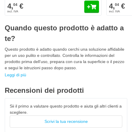
4,
€
4,
€
04
04
Smerigliatrice angolare con motore potente
Robusta batteria agli ioni di litio da 18 Volt
Per dischi da 125 mm
Quando questo prodotto è adatto a
Microprocessore con avviamento graduale
te?
Protezione al riavvio dopo un'interruzione di corrente
Questo prodotto è adatto quando cerchi una soluzione affidabile
Controllo della temperatura
per un uso pulito e controllato. Controlla le informazioni del
Impugnatura a vibrazione morbida
prodotto prima dell’uso, prepara con cura la superficie o il pezzo
e segui le istruzioni passo dopo passo.
Anti-kickback: arresta il motore quando il disco è inceppato
Leggi di più
Blocco del mandrino
Impugnatura sottile e design ergonomico
Recensioni dei prodotti
Dimensioni: 330 x 75 x 120 mm
Sii il primo a valutare questo prodotto e aiuta gli altri clienti a
scegliere.
Scrivi la tua recensione