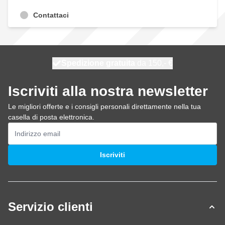
Contattaci
Spedizione gratuita
100 giorni
spedito oggi
da 150,- €
Iscriviti alla nostra newsletter
Le migliori offerte e i consigli personali direttamente nella tua
casella di posta elettronica.
Indirizzo email
Iscriviti
Servizio clienti