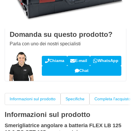
Spedizione gratuita
da 150,- €
100 giorni
per resi & cambi
Recensioni dei clienti:
4,58/5
(7.055 recensioni)
Domanda su questo prodotto?
Parla con uno dei nostri specialisti
Chiama
E-mail
WhatsApp
Chat
Informazioni sul prodotto
Specifiche
Completa l'acquisto
Informazioni sul prodotto
Smerigliatrice angolare a batteria FLEX LB 125