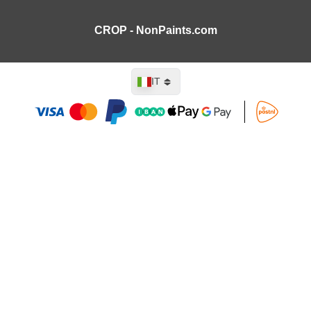
CROP - NonPaints.com
Lingua
IT
Aggiungi al Carrello