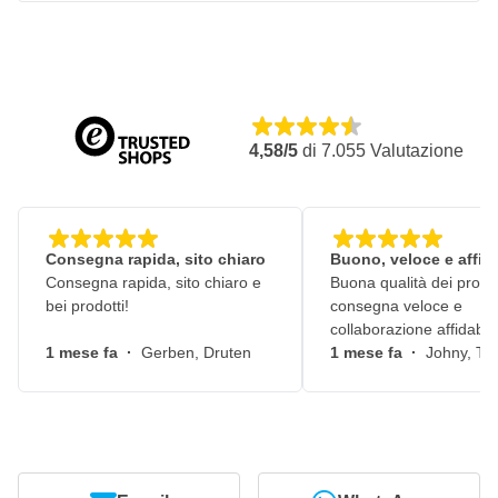
4,58/5
di
7.055
Valutazione
Consegna rapida, sito chiaro
Buono, veloce e affid
Consegna rapida, sito chiaro e
Buona qualità dei prodot
bei prodotti!
consegna veloce e
collaborazione affidabile
1 mese fa
·
Gerben, Druten
1 mese fa
·
Johny, Ti