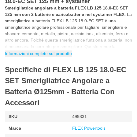
18.0-EC SET 125 mm + systainer
Smerigliatrice angolare a batteria FLEX LB 125 18.0-EC SET
125 mm con 2 batterie e caricabatterie nel systainer FLEX.
La
smerigliatrice a batteria FLEX LB 125 18.0-EC SET è una
smerigliatrice angolare professionale per tagliare, smerigliare e
sbavare cemento, metallo, pietra, acciaio inox, alluminio, ferro e
altro ancora. Poiché questa smerigliatrice funziona a batteria, non
è necessaria la corrente per smerigliare. Questo rende la
smerigliatrice angolare a batteria da 125 mm mobile e utilizzabile
Informazioni complete sul prodotto
ovunque per qualsiasi lavoro.
Specifiche di FLEX LB 125 18.0-EC
Smerigliatrice a batteria
La
smerigliatrice a batteria
FLEX LB 125 18.0 funziona a
SET Smerigliatrice Angolare a
batteria perché la smerigliatrice angolare funziona con una
Batteria Ø125mm - Batteria Con
potente batteria da 18 Volt. Questa smerigliatrice a batteria è
facile da usare perché non ha bisogno di corrente. Di
Accessori
conseguenza, la smerigliatrice angolare a batteria può essere
utilizzata ovunque per smerigliare e sbavare. Grazie al
caricabatterie rapido, l'altra batteria è carica mentre si lavora con
SKU
499331
la smerigliatrice a batteria.
Marca
FLEX Powertools
Come viene consegnata la smerigliatrice angolare a