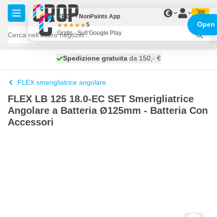
Salta al contenuto
€
CROP - NonPaints App
Open
5
Gratis - Sull’Google Play
Spedizione gratuita
100 giorni
spedito oggi
da 150,- €
FLEX smerigliatrice angolare
FLEX LB 125 18.0-EC SET Smerigliatrice
Angolare a Batteria Ø125mm - Batteria Con
Accessori