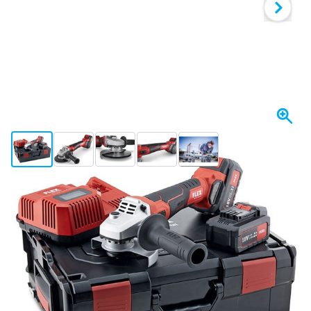
View larger image
View larger image
View larger image
View larger image
View larger image
+3
Spedito oggi
567,
€
30
incl. IVA
Quantità
Aggiungi al Carrello
Ordina entro le 23:59,
spedito oggi