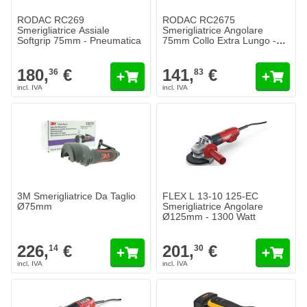
RODAC RC269
RODAC RC2675
Smerigliatrice Assiale
Smerigliatrice Angolare
Softgrip 75mm - Pneumatica
75mm Collo Extra Lungo -
Pneumatica
180,
€
141,
€
36
83
3M Smerigliatrice Da Taglio
FLEX L 13-10 125-EC
Ø75mm
Smerigliatrice Angolare
Ø125mm - 1300 Watt
226,
€
201,
€
14
30