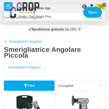
Salta al contenuto
×
€
CROP - NonPaints App
Open
5
Gratis - Sull’Google Play
Spedizione gratuita
100 giorni
spedito oggi
da 150,- €
Smerigliatrici Angolari
Smerigliatrice Angolare
Piccola
Smerigliatrici Angolari
Filtri