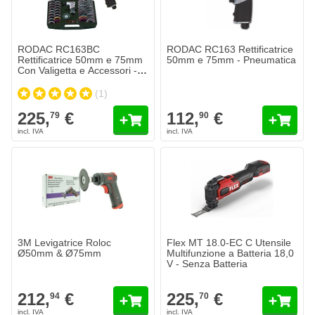
RODAC RC163BC
RODAC RC163 Rettificatrice
Rettificatrice 50mm e 75mm
50mm e 75mm - Pneumatica
Con Valigetta e Accessori -
Pneumatica
(1)
225,
€
112,
€
79
90
3M Levigatrice Roloc
Flex MT 18.0-EC C Utensile
Ø50mm & Ø75mm
Multifunzione a Batteria 18,0
V - Senza Batteria
212,
€
225,
€
94
70