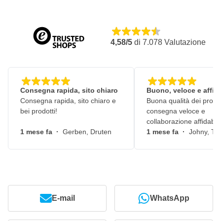
4,58/5
di
7.078
Valutazione
Consegna rapida, sito chiaro
Buono, veloce e affid
Consegna rapida, sito chiaro e
Buona qualità dei prodot
bei prodotti!
consegna veloce e
collaborazione affidabile
1 mese fa
·
Gerben, Druten
1 mese fa
·
Johny, Ti
E-mail
WhatsApp