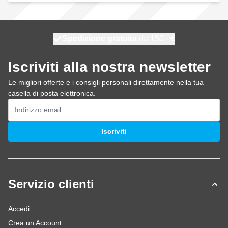
Spedizione gratuita
100 giorni
spedito oggi
da 150,- €
Iscriviti alla nostra newsletter
Le migliori offerte e i consigli personali direttamente nella tua
casella di posta elettronica.
Indirizzo email
Iscriviti
Servizio clienti
Accedi
Crea un Account