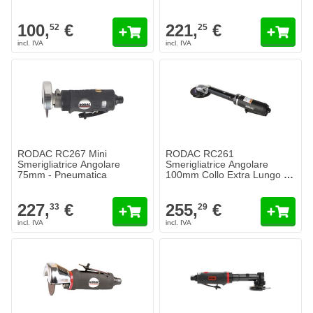
100,
€
221,
€
52
25
RODAC RC267 Mini
RODAC RC261
Smerigliatrice Angolare
Smerigliatrice Angolare
75mm - Pneumatica
100mm Collo Extra Lungo -
Pneumatica
227,
€
255,
€
33
29