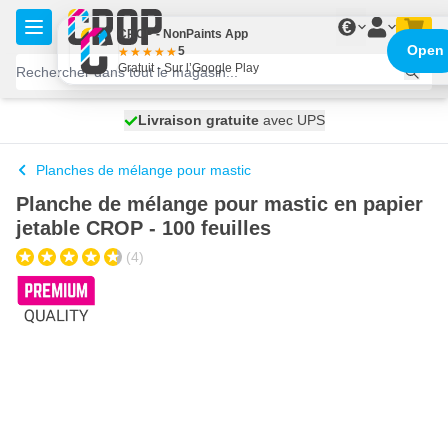
Aller au contenu
€
CROP - NonPaints App
Open
5
Gratuit - Sur l’Google Play
100 jours
Livraison gratuite
avec UPS
expédié demain
Planches de mélange pour mastic
Planche de mélange pour mastic en papier
jetable CROP - 100 feuilles
(4)