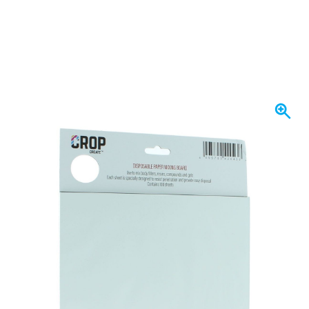
Expédié demain
11,
€
90
TTC
Quantité
Ajouter au panier
Commandez avant 23h59,
expédié demain
Livraison gratuite
avec UPS
100 jours
retours & échanges