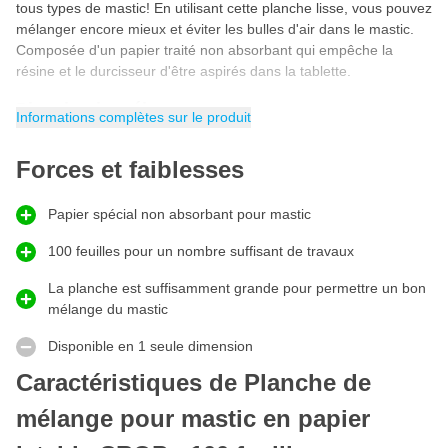
tous types de mastic! En utilisant cette planche lisse, vous pouvez
mélanger encore mieux et éviter les bulles d'air dans le mastic.
Composée d'un papier traité non absorbant qui empêche la
résine et le durcisseur d'être aspirés dans la tablette.
Planche de mélange
Informations complètes sur le produit
La planche de mélange pour mastic
se compose de 100
feuilles de papier non absorbant. Cette planche de mélange
Forces et faiblesses
CROP contient du papier spécial d'une taille de 21x27cm. Cela
vous donne suffisamment d'espace pour mélanger votre mastic
Papier spécial non absorbant pour mastic
sur cette planche! Vous avez fini de fabriquer ou de mélanger le
mastic? Détachez alors le papier et jetez-le facilement!
100 feuilles pour un nombre suffisant de travaux
Prévenir la formation de bulles d'air dans le mastic
La planche est suffisamment grande pour permettre un bon
Vous souffrez de bulles d'air dans le mastic pendant le mélange?
mélange du mastic
Ce plateau de mélange permet d'éviter les trous d'épingle et les
bulles d'air dans tous les types de mastic et de mastic polyester.
Disponible en 1 seule dimension
En utilisant cette planche de mélange, vous travaillez proprement
et obtenez les meilleurs résultats, y compris le meilleur rapport de
Caractéristiques de Planche de
mélange!
mélange pour mastic en papier
Caractéristiques de la planche de mélange mastic
CROP - 100 feuilles