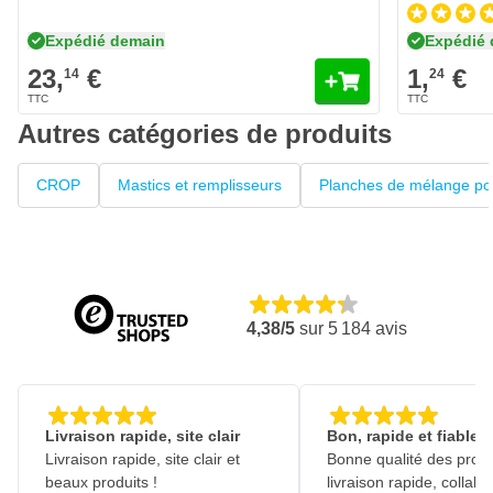
Expédié demain
Expédié
23,
€
1,
€
14
24
Autres catégories de produits
CROP
Mastics et remplisseurs
Planches de mélange po
4,38/5
sur
5 184
avis
Livraison rapide, site clair
Bon, rapide et fiable
Livraison rapide, site clair et
Bonne qualité des produ
beaux produits !
livraison rapide, collabo