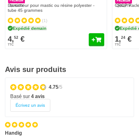
Durcisseur pour mastic ou résine polyester -
CROP Raclet
tube 45 grammes
(1)
Expédié demain
Expédié
4,
€
1,
€
52
24
Avis sur produits
4.75
/5
Basé sur
4 avis
Écrivez un avis
Handig