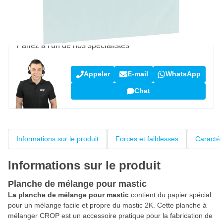
Avis des clients:
4,38/5
(5 184 critiques)
Une question sur ce produit ?
Parlez à l'un de nos spécialistes
Appeler
E-mail
WhatsApp
Chat
Informations sur le produit
Forces et faiblesses
Caractér
Informations sur le produit
Planche de mélange pour mastic
La planche de mélange pour mastic
contient du papier spécial
pour un mélange facile et propre du mastic 2K. Cette planche à
mélanger CROP est un accessoire pratique pour la fabrication de