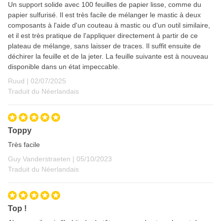
Un support solide avec 100 feuilles de papier lisse, comme du
papier sulfurisé. Il est très facile de mélanger le mastic à deux
composants à l'aide d'un couteau à mastic ou d'un outil similaire,
et il est très pratique de l'appliquer directement à partir de ce
plateau de mélange, sans laisser de traces. Il suffit ensuite de
déchirer la feuille et de la jeter. La feuille suivante est à nouveau
disponible dans un état impeccable.
2 juillet 2025
Ruud |
02/07/2025
Traduit du Néerlandais
Toppy
Très facile
5 octobre 2023
Guy Vanderstraeten |
05/10/2023
Traduit du Néerlandais
Top !