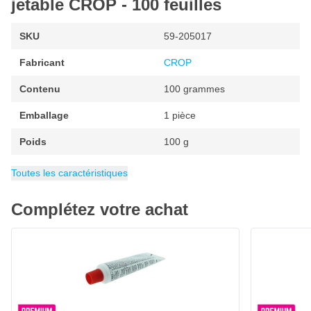
jetable CROP - 100 feuilles
Aide à mélanger le mastic
SKU
59-205017
Utilisez un nouveau papier pour chaque travail
Fabricant
CROP
Surface de travail propre
Facile à utiliser
Contenu
100 grammes
100 feuilles
Emballage
1 pièce
Format pratique et compact
Poids
100 g
21x27x1cm
EAN
Catégorie
Poids : 180 gr
6095700420436
Planches de mélange pour mastic
Toutes les caractéristiques
Complétez votre achat