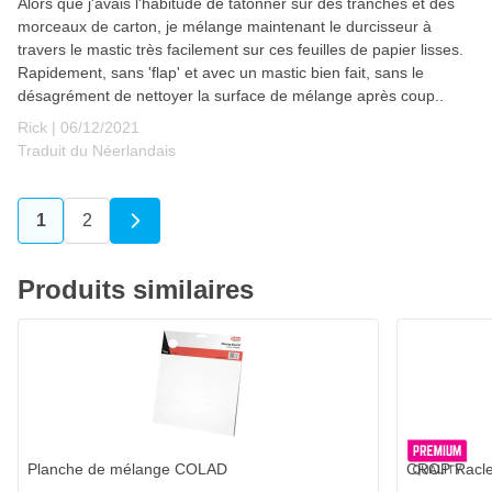
Alors que j'avais l'habitude de tâtonner sur des tranches et des
morceaux de carton, je mélange maintenant le durcisseur à
travers le mastic très facilement sur ces feuilles de papier lisses.
Rapidement, sans 'flap' et avec un mastic bien fait, sans le
désagrément de nettoyer la surface de mélange après coup..
6 décembre 2021
Rick |
06/12/2021
Traduit du Néerlandais
1
2
Vous lisez actuellement la page
Page
Produits similaires
Planche de mélange COLAD
CROP Raclet