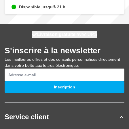
Disponible jusqu'à 21 h
100 jours
Livraison gratuite
expédié aujourd'hui
avec UPS
S'inscrire à la newsletter
Les meilleures offres et des conseils personnalisés directement
dans votre boîte aux lettres électronique.
Adresse mail
Inscription
Service client