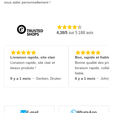
vous aider personnellement !
4,38/5
sur
5 188
avis
Livraison rapide, site clair
Bon, rapide et fiable
Livraison rapide, site clair et
Bonne qualité des produ
beaux produits !
livraison rapide, collabo
fiable.
Il y a 1 mois
·
Gerben, Druten
Il y a 1 mois
·
Johny, 
E-mail
WhatsApp