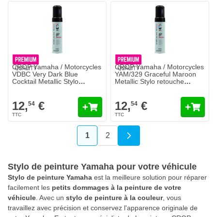
CROP Yamaha / Motorcycles
CROP Yamaha / Motorcycles
VDBC Very Dark Blue
YAM/329 Graceful Maroon
Cocktail Metallic Stylo
Metallic Stylo retouche
retouche peinture 18ml
peinture 18ml
12,
€
12,
€
54
54
1
2
Vous lisez actuellement la page
Page
Stylo de peinture Yamaha pour votre véhicule
Stylo de peinture Yamaha
est la meilleure solution pour réparer
facilement les
petits dommages à la peinture de votre
véhicule
. Avec un
stylo de peinture à la couleur
, vous
travaillez avec précision et conservez l'apparence originale de