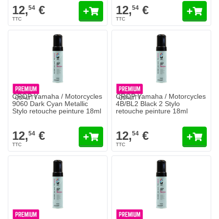
12,
€
12,
€
54
54
CROP Yamaha / Motorcycles
CROP Yamaha / Motorcycles
9060 Dark Cyan Metallic
4B/BL2 Black 2 Stylo
Stylo retouche peinture 18ml
retouche peinture 18ml
12,
€
12,
€
54
54