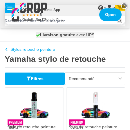
Aller au contenu
×
€
CROP - NonPaints App
Open
5
Gratuit - Sur l’Google Play
100 jours
Livraison gratuite
expédié aujourd'hui
avec UPS
Stylos retouche peinture
Yamaha stylo de retouche
Filtres
Stylo de retouche peinture
Stylo de retouche peinture