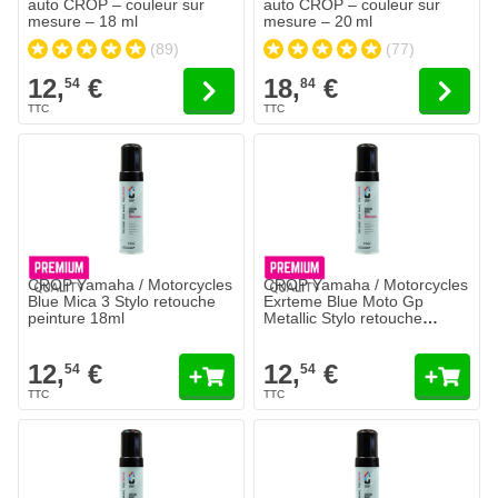
auto CROP – couleur sur
auto CROP – couleur sur
mesure – 18 ml
mesure – 20 ml
(89)
(77)
12,
€
18,
€
54
84
CROP Yamaha / Motorcycles
CROP Yamaha / Motorcycles
Blue Mica 3 Stylo retouche
Exrteme Blue Moto Gp
peinture 18ml
Metallic Stylo retouche
peinture 18ml
12,
€
12,
€
54
54