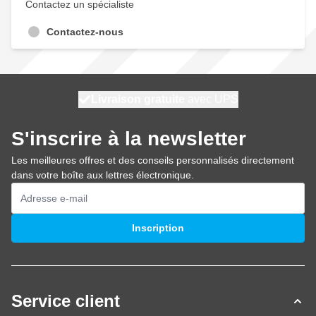
Contactez un spécialiste
Contactez-nous
100 jours
Livraison gratuite
expédié aujourd'hui
avec UPS
S'inscrire à la newsletter
Les meilleures offres et des conseils personnalisés directement
dans votre boîte aux lettres électronique.
Adresse mail
Inscription
Service client