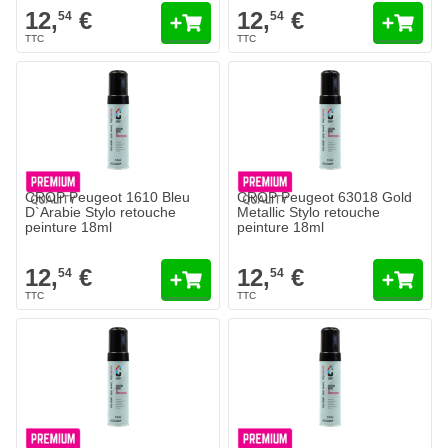
12,
€
12,
€
54
54
CROP Peugeot 1610 Bleu
CROP Peugeot 63018 Gold
D`Arabie Stylo retouche
Metallic Stylo retouche
peinture 18ml
peinture 18ml
12,
€
12,
€
54
54