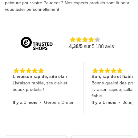
peinture pour votre Peugeot ? Nos experts produits sont là pour
vous aider personnellement !
4,38/5
sur
5 188
avis
Livraison rapide, site clair
Bon, rapide et fiable
Livraison rapide, site clair et
Bonne qualité des produ
beaux produits !
livraison rapide, collabo
fiable.
Il y a 1 mois
·
Gerben, Druten
Il y a 1 mois
·
Johny, 