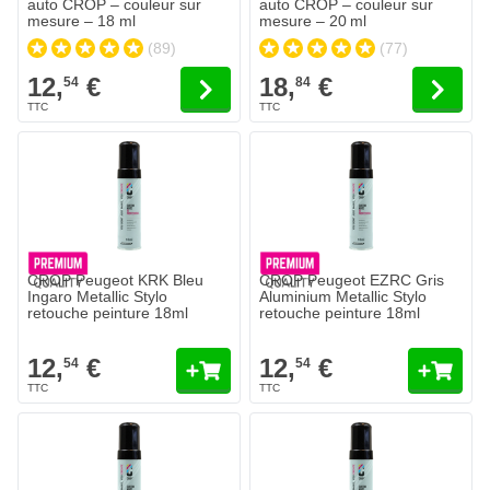
auto CROP – couleur sur
auto CROP – couleur sur
mesure – 18 ml
mesure – 20 ml
(89)
(77)
12,
€
18,
€
54
84
CROP Peugeot KRK Bleu
CROP Peugeot EZRC Gris
Ingaro Metallic Stylo
Aluminium Metallic Stylo
retouche peinture 18ml
retouche peinture 18ml
12,
€
12,
€
54
54