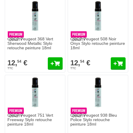
CROP Peugeot 368 Vert
CROP Peugeot 508 Noir
Sherwood Metallic Stylo
Onyx Stylo retouche peinture
retouche peinture 18ml
18ml
12,
€
12,
€
54
54
CROP Peugeot 751 Vert
CROP Peugeot 938 Bleu
Freeway Stylo retouche
Police Stylo retouche
peinture 18ml
peinture 18ml