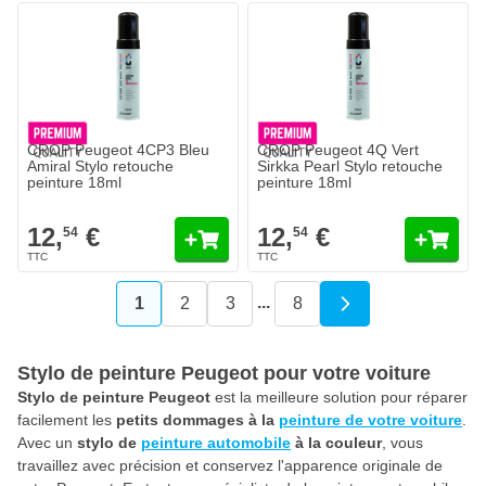
CROP Peugeot 4CP3 Bleu
CROP Peugeot 4Q Vert
Amiral Stylo retouche
Sirkka Pearl Stylo retouche
peinture 18ml
peinture 18ml
12,
€
12,
€
54
54
...
1
2
3
8
Vous lisez actuellement la page
Page
Page
Page
Stylo de peinture Peugeot pour votre voiture
Stylo de peinture Peugeot
est la meilleure solution pour réparer
facilement les
petits dommages à la
peinture de votre voiture
.
Avec un
stylo de
peinture automobile
à la couleur
, vous
travaillez avec précision et conservez l'apparence originale de