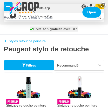
Aller au contenu
×
€
CROP - NonPaints App
Open
5
Gratuit - Sur l’Google Play
100 jours
Livraison gratuite
expédié aujourd'hui
avec UPS
Stylos retouche peinture
Peugeot stylo de retouche
Filtres
Stylo de retouche peinture
Stylo de retouche peinture