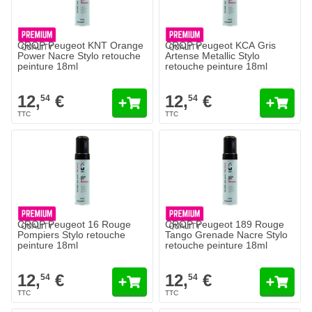
CROP Peugeot KNT Orange
CROP Peugeot KCA Gris
Power Nacre Stylo retouche
Artense Metallic Stylo
peinture 18ml
retouche peinture 18ml
12,
€
12,
€
54
54
CROP Peugeot 16 Rouge
CROP Peugeot 189 Rouge
Pompiers Stylo retouche
Tango Grenade Nacre Stylo
peinture 18ml
retouche peinture 18ml
12,
€
12,
€
54
54