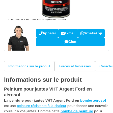
Une question sur ce produit ?
Parlez à l'un de nos spécialistes
Appeler
E-mail
WhatsApp
Chat
Informations sur le produit
Forces et faiblesses
Caractér
Informations sur le produit
Peinture pour jantes VHT Argent Ford en
aérosol
La peinture pour jantes VHT Argent Ford en
bombe aérosol
est une
peinture résistante à la chaleur
pour donner une nouvelle
couleur à vos jantes. Comme cette
bombe de peinture
pour