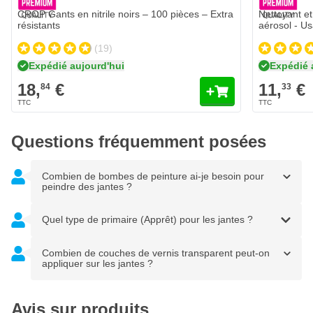
CROP Gants en nitrile noirs – 100 pièces – Extra
Nettoyant et
résistants
aérosol - U
(19)
Expédié aujourd'hui
Expédié 
18,
€
11,
€
84
33
Questions fréquemment posées
Combien de bombes de peinture ai-je besoin pour
peindre des jantes ?
Quel type de primaire (Apprêt) pour les jantes ?
Combien de couches de vernis transparent peut-on
appliquer sur les jantes ?
Avis sur produits