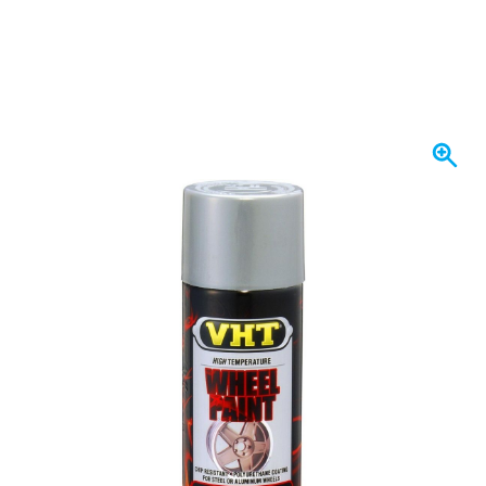
Expédié aujourd'hui
26,
€
28
TTC
Quantité
Ajouter au panier
Commandez avant 23h59,
expédié aujourd'hui
Livraison gratuite
avec UPS
100 jours
retours & échanges
Avis des clients:
4,38/5
(5 175 critiques)