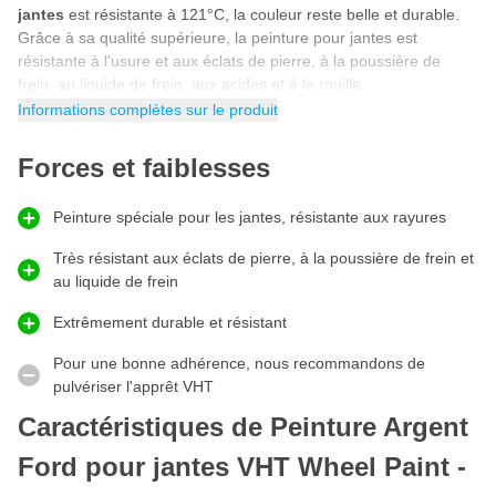
jantes
est résistante à 121°C, la couleur reste belle et durable.
Grâce à sa qualité supérieure, la peinture pour jantes est
résistante à l'usure et aux éclats de pierre, à la poussière de
frein, au liquide de frein, aux acides et à la rouille.
Informations complètes sur le produit
Aérosol de peinture pour jantes Argent Ford
L'aérosol de peinture pour jantes
est spécialement conçu pour
Forces et faiblesses
tous ceux qui souhaitent peindre leurs jantes de couleur Argent
en appliquant eux-mêmes la peinture. Ce spray de peinture pour
Peinture spéciale pour les jantes, résistante aux rayures
jantes VHT contient une peinture résistante à l'usure qui permet
aux jantes de conserver longtemps leur belle couleur argent Ford
Très résistant aux éclats de pierre, à la poussière de frein et
brillant. En utilisant ce spray de peinture professionnel sur vos
au liquide de frein
jantes, votre voiture, votre moto ou votre scooter aura un aspect
incroyablement soigné et élégant!
Extrêmement durable et résistant
Comment peindre les jantes?
Pour une bonne adhérence, nous recommandons de
La peinture pour jantes VHT est une peinture que vous pouvez
pulvériser l'apprêt VHT
facilement appliquer en suivant le plan étape par étape ci-
dessous. En 5 étapes, vous pulvérisez la peinture Argent Ford
Caractéristiques de Peinture Argent
pour jantes de la manière appropriée pour obtenir l'effet désiré.
Ford pour jantes VHT Wheel Paint -
Enlevez la peinture et la rouille qui se détachent. Nettoyer