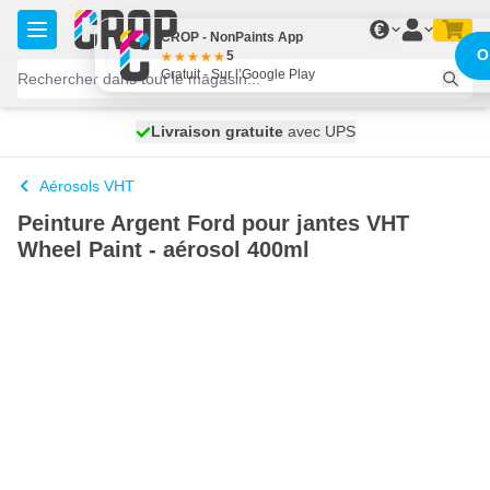
Aller au contenu
€
CROP - NonPaints App
O
5
Gratuit - Sur l’Google Play
100 jours
Livraison gratuite
expédié aujourd'hui
avec UPS
Aérosols VHT
Peinture Argent Ford pour jantes VHT
Wheel Paint - aérosol 400ml