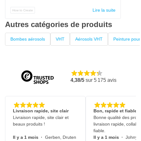
Lire la suite
How to Create
Autres catégories de produits
Bombes aérosols
VHT
Aérosols VHT
Peinture pour
4,38/5
sur
5 175
avis
Livraison rapide, site clair
Bon, rapide et fiable
Livraison rapide, site clair et
Bonne qualité des produ
beaux produits !
livraison rapide, collabo
fiable.
Il y a 1 mois
·
Gerben, Druten
Il y a 1 mois
·
Johny, 