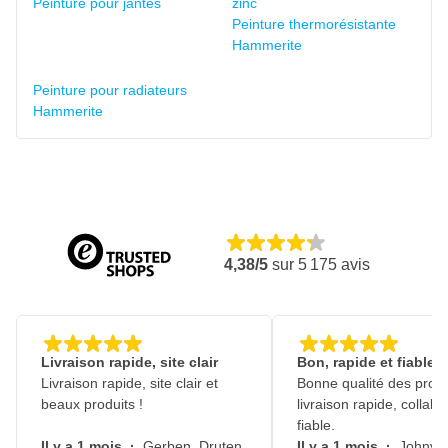
Peinture pour jantes
zinc
Peinture thermorésistante
Hammerite
Peinture pour radiateurs
Hammerite
4,38/5
sur
5 175
avis
Livraison rapide, site clair
Bon, rapide et fiable
Livraison rapide, site clair et
Bonne qualité des produ
beaux produits !
livraison rapide, collabo
fiable.
Il y a 1 mois
·
Gerben, Druten
Il y a 1 mois
·
Johny, 