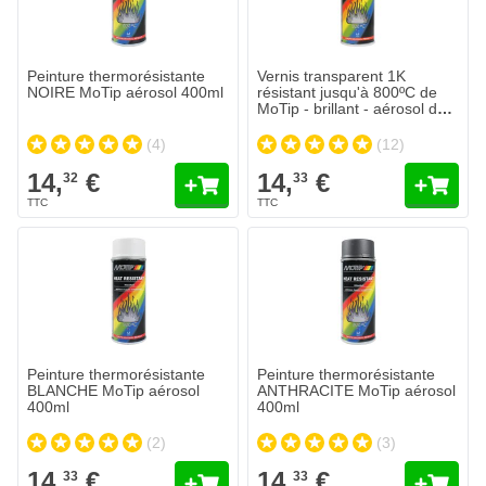
Peinture thermorésistante
Vernis transparent 1K
NOIRE MoTip aérosol 400ml
résistant jusqu'à 800ºC de
MoTip - brillant - aérosol de
400ml
(4)
(12)
14,
€
14,
€
32
33
Peinture thermorésistante
Peinture thermorésistante
BLANCHE MoTip aérosol
ANTHRACITE MoTip aérosol
400ml
400ml
(2)
(3)
14,
€
14,
€
33
33