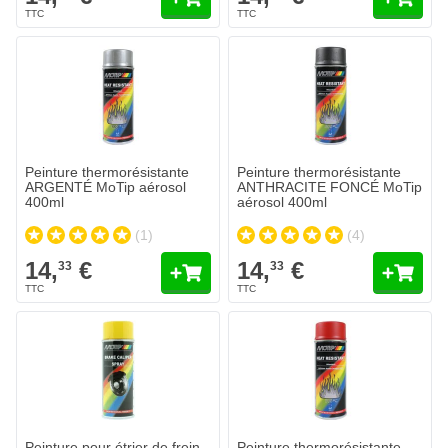
Peinture thermorésistante
Peinture thermorésistante
ARGENTÉ MoTip aérosol
ANTHRACITE FONCÉ MoTip
400ml
aérosol 400ml
(1)
(4)
14,
€
14,
€
33
33
Peinture pour étrier de frein
Peinture thermorésistante