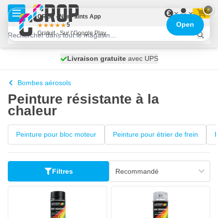
Aller au contenu
×
€
CROP - NonPaints App
Open
5
Gratuit - Sur l’Google Play
100 jours
Livraison gratuite
expédié aujourd'hui
avec UPS
Bombes aérosols
Peinture résistante à la
chaleur
Peinture pour bloc moteur
Peinture pour étrier de frein
P
Filtres