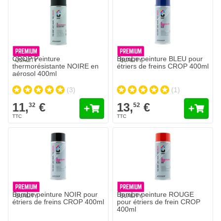
CROP Peinture
Bombe peinture BLEU pour
thermorésistante NOIRE en
étriers de freins CROP 400ml
aérosol 400ml
(3)
(1)
11,
€
13,
€
32
52
Bombe peinture NOIR pour
Bombe peinture ROUGE
étriers de freins CROP 400ml
pour étriers de frein CROP
400ml