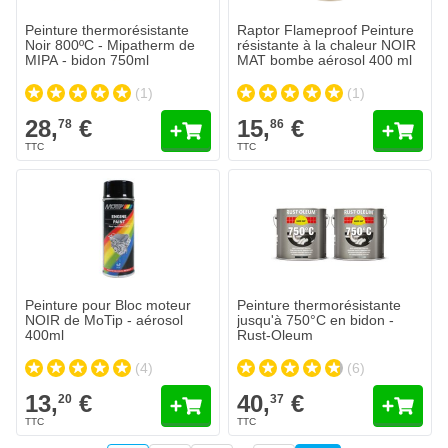
Peinture thermorésistante
Raptor Flameproof Peinture
Noir 800ºC - Mipatherm de
résistante à la chaleur NOIR
MIPA - bidon 750ml
MAT bombe aérosol 400 ml
(1)
(1)
28,
€
15,
€
78
86
Peinture thermorésistante jusqu
40,
€
37
Expédié aujourd'hui
Quantité
Contenu
Ajouter au
Peinture pour Bloc moteur
Peinture thermorésistante
NOIR de MoTip - aérosol
jusqu'à 750°C en bidon -
400ml
Rust-Oleum
Couleur
(4)
(6)
13,
€
40,
€
20
37