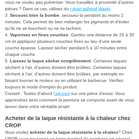
vous ne voulez pas pulvériser. Vous travaillez à proximité d'autres
pièces ? Dans ce cas, utilisez du
ruban adhésif Washi
.
Secouez bien la bombe
: secouez-la pendant au moins 2
minutes. Cela permet de bien mélanger les pigments et d'éviter
qu'ils ne se bouchent ou ne se tachent.
Vaporisez en fines couches
: Gardez une distance de 20 à 30
cm et appliquez plusieurs couches fines au lieu d'une seule
couche épaisse. Laissez sécher pendant 5 à 10 minutes entre
chaque couche.
Laissez la laque sécher complètement
: Certaines laques
sèchent à l'air, d'autres doivent être brûlées. Certaines laques
sèchent à l'air, d'autres doivent être brûlées, par exemple en
faisant tourner le moteur ou en utilisant le barbecue. Vérifiez
toujours le mode d'emploi du produit.
Conseil : Testez d'abord
l'aérosol
sur une pièce d'essai. Vous
apprendrez ainsi comment la peinture se comporte avant de vous
lancer dans votre véritable projet.
Acheter de la laque résistante à la chaleur chez
CROP
Vous voulez
acheter de la laque résistante à la chaleur
? Chez
CROP, vous trouverez un large éventail de peintures en aérosol