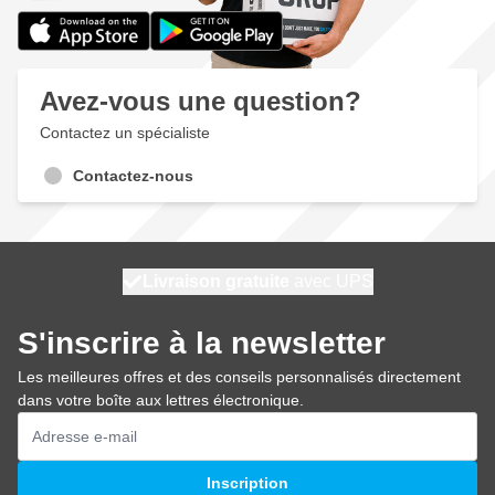
Avez-vous une question?
Contactez un spécialiste
Contactez-nous
100 jours
Livraison gratuite
expédié aujourd'hui
avec UPS
S'inscrire à la newsletter
Les meilleures offres et des conseils personnalisés directement
dans votre boîte aux lettres électronique.
Adresse mail
Inscription