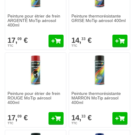
Peinture pour étrier de frein
Peinture thermorésistante
ARGENTÉ MoTip aérosol
GRISE MoTip aérosol 400ml
400ml
17,
€
14,
€
09
33
Peinture pour étrier de frein
Peinture thermorésistante
ROUGE MoTip aérosol
MARRON MoTip aérosol
400ml
400ml
17,
€
14,
€
09
33