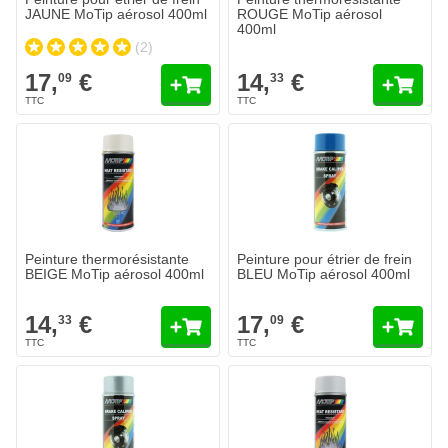
JAUNE MoTip aérosol 400ml
ROUGE MoTip aérosol
400ml
(2)
17,
€
14,
€
09
33
Peinture thermorésistante
Peinture pour étrier de frein
BEIGE MoTip aérosol 400ml
BLEU MoTip aérosol 400ml
14,
€
17,
€
33
09