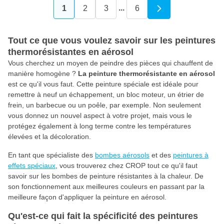
...
1
2
3
6
Vous lisez actuellement la page
Page
Page
Page
Tout ce que vous voulez savoir sur les peintures
thermorésistantes en aérosol
Vous cherchez un moyen de peindre des pièces qui chauffent de
manière homogène ?
La peinture thermorésistante en aérosol
est ce qu'il vous faut. Cette peinture spéciale est idéale pour
remettre à neuf un échappement, un bloc moteur, un étrier de
frein, un barbecue ou un poêle, par exemple. Non seulement
vous donnez un nouvel aspect à votre projet, mais vous le
protégez également à long terme contre les températures
élevées et la décoloration.
En tant que spécialiste des
bombes aérosols
et des
peintures à
effets spéciaux
, vous trouverez chez CROP tout ce qu'il faut
savoir sur les bombes de peinture résistantes à la chaleur. De
son fonctionnement aux meilleures couleurs en passant par la
meilleure façon d'appliquer la peinture en aérosol.
Qu'est-ce qui fait la spécificité des peintures