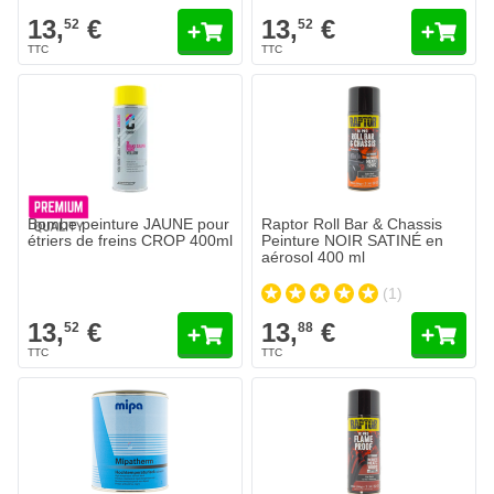
13,
€
13,
€
52
52
Bombe peinture JAUNE pour
Raptor Roll Bar & Chassis
étriers de freins CROP 400ml
Peinture NOIR SATINÉ en
aérosol 400 ml
(1)
13,
€
13,
€
52
88