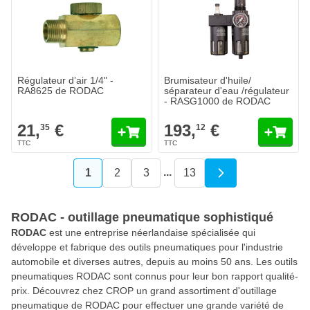
193,
€
12
Expédié aujourd'hui
Quantité
Exécution
Ajouter au
Régulateur d’air 1/4" -
Brumisateur d'huile/
RA8625 de RODAC
séparateur d'eau /régulateur
- RASG1000 de RODAC
21,
€
193,
€
35
12
...
1
2
3
13
Vous lisez actuellement la page
Page
Page
Page
RODAC - outillage pneumatique sophistiqué
RODAC
est une entreprise néerlandaise spécialisée qui
développe et fabrique des outils pneumatiques pour l'industrie
automobile et diverses autres, depuis au moins 50 ans. Les outils
pneumatiques RODAC sont connus pour leur bon rapport qualité-
prix. Découvrez chez CROP un grand assortiment d'outillage
pneumatique de RODAC pour effectuer une grande variété de