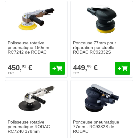
Polisseuse rotative
Ponceuse 77mm pour
pneumatique 150mm –
réparation ponctuelle
RC7242 de RODAC
RODAC RC92332S
450,
€
449,
€
91
06
Polisseuse rotative
Ponceuse pneumatique
pneumatique RODAC
77mm - RC9332S de
RC7240 178mm
RODAC