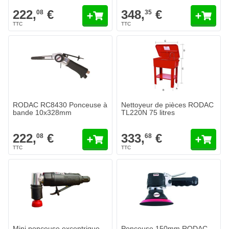
222,
€
348,
€
08
35
RODAC RC8430 Ponceuse à
Nettoyeur de pièces RODAC
bande 10x328mm
TL220N 75 litres
222,
€
333,
€
08
68
Mini ponceuse excentrique
Ponceuse 150mm RODAC