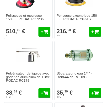
Polisseuse et meuleuse
Ponceuse excentrique 150
150mm RODAC RC7236
mm RODAC RC9461S
510,
€
216,
€
05
50
Pulvérisateur de liquide avec
Séparateur d’eau 1/4" -
godet en aluminium de 1 litre
RA8644 de RODAC
RODAC RC175
38,
€
35,
€
51
39
Brumisateur d'huile/ séparateur