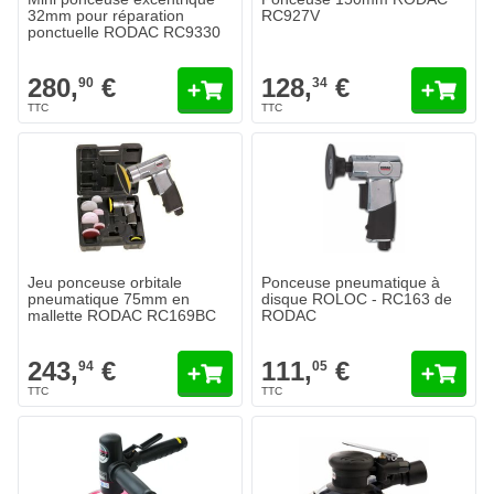
32mm pour réparation
RC927V
ponctuelle RODAC RC9330
280,
€
128,
€
90
34
Jeu ponceuse orbitale
Ponceuse pneumatique à
pneumatique 75mm en
disque ROLOC - RC163 de
mallette RODAC RC169BC
RODAC
243,
€
111,
€
94
05