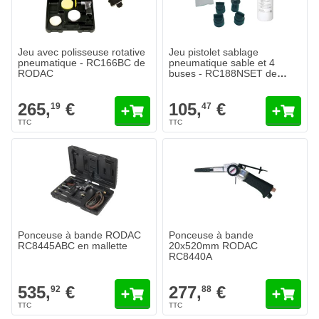
Jeu avec polisseuse rotative
Jeu pistolet sablage
pneumatique - RC166BC de
pneumatique sable et 4
RODAC
buses - RC188NSET de
RODAC
265,
€
105,
€
19
47
Ponceuse à bande RODAC
Ponceuse à bande
RC8445ABC en mallette
20x520mm RODAC
RC8440A
535,
€
277,
€
92
88