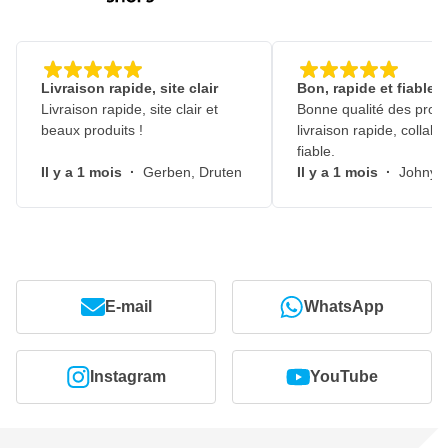
Livraison rapide, site clair
Bon, rapide et fiable
Livraison rapide, site clair et
Bonne qualité des produ
beaux produits !
livraison rapide, collabo
fiable.
Il y a 1 mois
·
Gerben, Druten
Il y a 1 mois
·
Johny, 
E-mail
WhatsApp
Instagram
YouTube