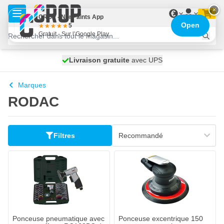
Aller au contenu
×
€
CROP - NonPaints App
Open
5
Gratuit - Sur l’Google Play
100 jours
Livraison gratuite
expédié aujourd'hui
avec UPS
Marques
RODAC
Filtres
Ponceuse pneumatique avec
Ponceuse excentrique 150