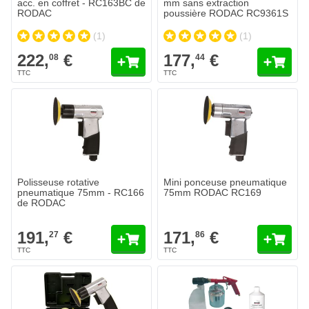
acc. en coffret - RC163BC de
mm sans extraction
RODAC
poussière RODAC RC9361S
(1)
(1)
222,
€
177,
€
08
44
Polisseuse rotative
Mini ponceuse pneumatique
pneumatique 75mm - RC166
75mm RODAC RC169
de RODAC
191,
€
171,
€
27
86