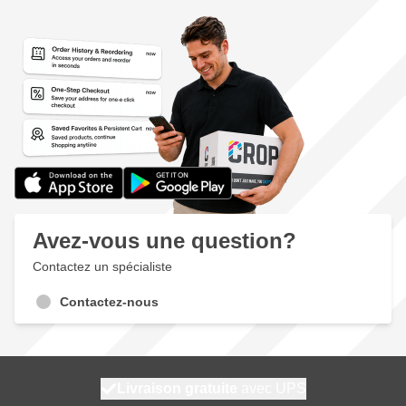
Avez-vous une question?
Contactez un spécialiste
Contactez-nous
100 jours
Livraison gratuite
expédié aujourd'hui
avec UPS